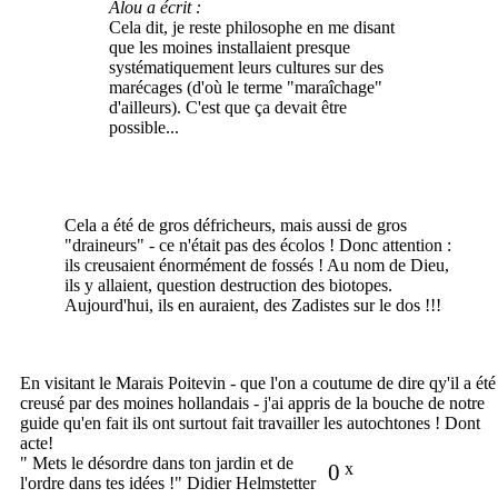
Alou a écrit :
Cela dit, je reste philosophe en me disant
que les moines installaient presque
systématiquement leurs cultures sur des
marécages (d'où le terme "maraîchage"
d'ailleurs). C'est que ça devait être
possible...
Cela a été de gros défricheurs, mais aussi de gros
"draineurs" - ce n'était pas des écolos ! Donc attention :
ils creusaient énormément de fossés ! Au nom de Dieu,
ils y allaient, question destruction des biotopes.
Aujourd'hui, ils en auraient, des Zadistes sur le dos !!!
En visitant le Marais Poitevin - que l'on a coutume de dire qy'il a été
creusé par des moines hollandais - j'ai appris de la bouche de notre
guide qu'en fait ils ont surtout fait travailler les autochtones ! Dont
acte!
" Mets le désordre dans ton jardin et de
0
x
l'ordre dans tes idées !" Didier Helmstetter