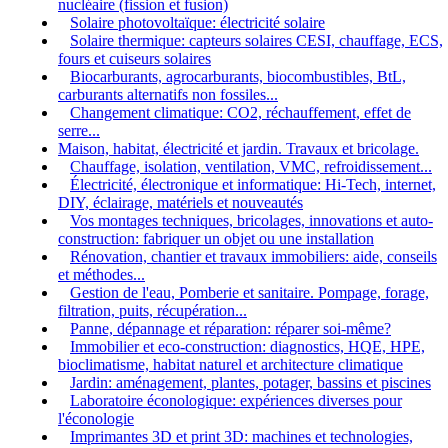
nucléaire (fission et fusion)
Solaire photovoltaïque: électricité solaire
Solaire thermique: capteurs solaires CESI, chauffage, ECS,
fours et cuiseurs solaires
Biocarburants, agrocarburants, biocombustibles, BtL,
carburants alternatifs non fossiles...
Changement climatique: CO2, réchauffement, effet de
serre...
Maison, habitat, électricité et jardin. Travaux et bricolage.
Chauffage, isolation, ventilation, VMC, refroidissement...
Électricité, électronique et informatique: Hi-Tech, internet,
DIY, éclairage, matériels et nouveautés
Vos montages techniques, bricolages, innovations et auto-
construction: fabriquer un objet ou une installation
Rénovation, chantier et travaux immobiliers: aide, conseils
et méthodes...
Gestion de l'eau, Pomberie et sanitaire. Pompage, forage,
filtration, puits, récupération...
Panne, dépannage et réparation: réparer soi-même?
Immobilier et eco-construction: diagnostics, HQE, HPE,
bioclimatisme, habitat naturel et architecture climatique
Jardin: aménagement, plantes, potager, bassins et piscines
Laboratoire éconologique: expériences diverses pour
l'éconologie
Imprimantes 3D et print 3D: machines et technologies,