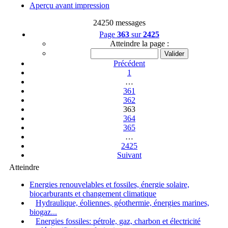
Aperçu avant impression
24250 messages
Page
363
sur
2425
Atteindre la page :
Précédent
1
…
361
362
363
364
365
…
2425
Suivant
Atteindre
Energies renouvelables et fossiles, énergie solaire,
biocarburants et changement climatique
Hydraulique, éoliennes, géothermie, énergies marines,
biogaz...
Energies fossiles: pétrole, gaz, charbon et électricité