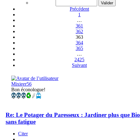
Précédent
1
…
361
362
363
364
365
…
2425
Suivant
Mixieer56
Bon éconologue!
Re: Le Potager du Paresseux : Jardiner plus que Bio
sans fatigue
Citer