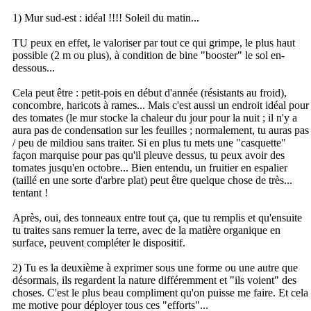
1) Mur sud-est : idéal !!!! Soleil du matin...
TU peux en effet, le valoriser par tout ce qui grimpe, le plus haut
possible (2 m ou plus), à condition de bine "booster" le sol en-
dessous...
Cela peut être : petit-pois en début d'année (résistants au froid),
concombre, haricots à rames... Mais c'est aussi un endroit idéal pour
des tomates (le mur stocke la chaleur du jour pour la nuit ; il n'y a
aura pas de condensation sur les feuilles ; normalement, tu auras pas
/ peu de mildiou sans traiter. Si en plus tu mets une "casquette"
façon marquise pour pas qu'il pleuve dessus, tu peux avoir des
tomates jusqu'en octobre... Bien entendu, un fruitier en espalier
(taillé en une sorte d'arbre plat) peut être quelque chose de très...
tentant !
Après, oui, des tonneaux entre tout ça, que tu remplis et qu'ensuite
tu traites sans remuer la terre, avec de la matière organique en
surface, peuvent compléter le dispositif.
2) Tu es la deuxième à exprimer sous une forme ou une autre que
désormais, ils regardent la nature différemment et "ils voient" des
choses. C'est le plus beau compliment qu'on puisse me faire. Et cela
me motive pour déployer tous ces "efforts"...