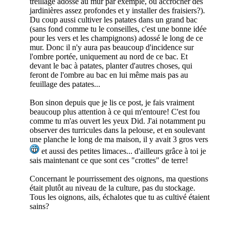
treillage adossé au mur par exemple, ou accrocher des
jardinières assez profondes et y installer des fraisiers?).
Du coup aussi cultiver les patates dans un grand bac
(sans fond comme tu le conseilles, c'est une bonne idée
pour les vers et les champignons) adossé le long de ce
mur. Donc il n'y aura pas beaucoup d'incidence sur
l'ombre portée, uniquement au nord de ce bac. Et
devant le bac à patates, planter d'autres choses, qui
feront de l'ombre au bac en lui même mais pas au
feuillage des patates...
Bon sinon depuis que je lis ce post, je fais vraiment
beaucoup plus attention à ce qui m'entoure! C'est fou
comme tu m'as ouvert les yeux Did. J'ai notamment pu
observer des turricules dans la pelouse, et en soulevant
une planche le long de ma maison, il y avait 3 gros vers
et aussi des petites limaces... d'ailleurs grâce à toi je
sais maintenant ce que sont ces "crottes" de terre!
Concernant le pourrissement des oignons, ma questions
était plutôt au niveau de la culture, pas du stockage.
Tous les oignons, ails, échalotes que tu as cultivé étaient
sains?