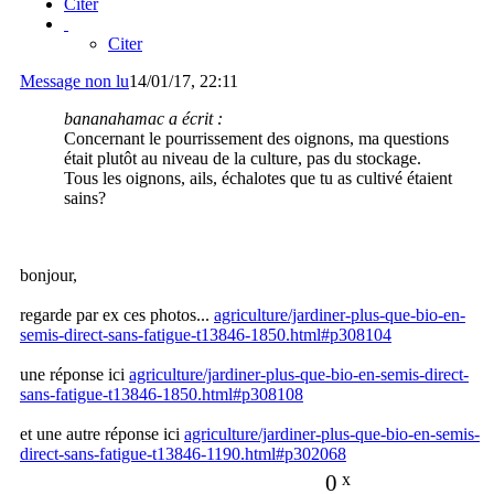
Citer
Citer
Message non lu
14/01/17, 22:11
bananahamac a écrit :
Concernant le pourrissement des oignons, ma questions
était plutôt au niveau de la culture, pas du stockage.
Tous les oignons, ails, échalotes que tu as cultivé étaient
sains?
bonjour,
regarde par ex ces photos...
agriculture/jardiner-plus-que-bio-en-
semis-direct-sans-fatigue-t13846-1850.html#p308104
une réponse ici
agriculture/jardiner-plus-que-bio-en-semis-direct-
sans-fatigue-t13846-1850.html#p308108
et une autre réponse ici
agriculture/jardiner-plus-que-bio-en-semis-
direct-sans-fatigue-t13846-1190.html#p302068
0
x