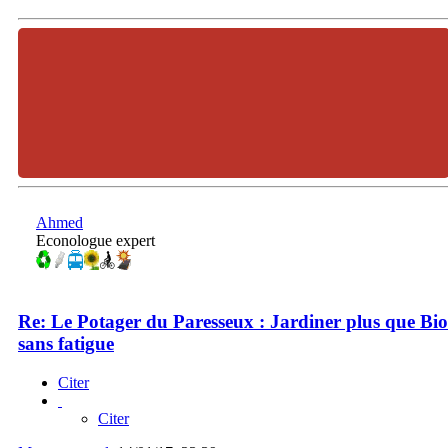
Ahmed
Econologue expert
Re: Le Potager du Paresseux : Jardiner plus que Bio
sans fatigue
Citer
Citer