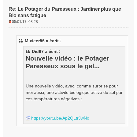
Re: Le Potager du Paresseux : Jardiner plus que
Bio sans fatigue
05/01/17, 08:28
M
e
s
Mixieer56 a écrit :
s
a
Did67 a écrit :
g
Nouvelle vidéo : le Potager
e
n
Paresseux sous le gel...
o
n
l
Une nouvelle vidéo, avec, comme surprise pour
u
moi aussi, une activité biologique active du sol par
ces températures négatives :
https://youtu.be/Ap2QLtrJwNo