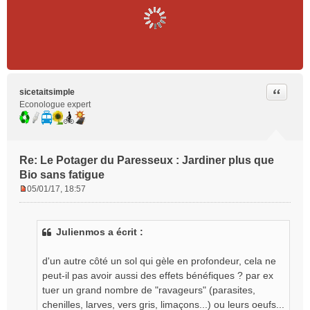
Citer
sicetaitsimple
Econologue expert
Re: Le Potager du Paresseux : Jardiner plus que
Bio sans fatigue
05/01/17, 18:57
M
e
s
Julienmos a écrit :
s
a
g
d'un autre côté un sol qui gèle en profondeur, cela ne
e
peut-il pas avoir aussi des effets bénéfiques ? par ex
n
tuer un grand nombre de "ravageurs" (parasites,
o
chenilles, larves, vers gris, limaçons...) ou leurs oeufs...