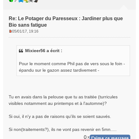
Re: Le Potager du Paresseux : Jardiner plus que
Bio sans fatigue
05/01/17, 19:16
M
e
s
Mixieer56 a écrit :
s
a
g
Pour le moment comme Phil pas de vers sous le foin -
e
épandu sur le gazon assez tardivement -
n
o
n
l
Tu en avais dans la pelouse que tu as traitée (turricules
u
visibles notamment au printemps et à l'automne)?
Si oui, il n'y a pas de raisons qu'ils se soient sauvés.
Si non(traitements?), ils ne vont pas revenir en 5mn.....
0
x