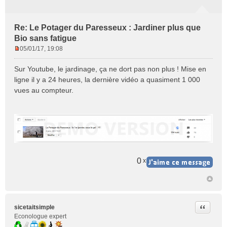
Re: Le Potager du Paresseux : Jardiner plus que
Bio sans fatigue
05/01/17, 19:08
M
e
Sur Youtube, le jardinage, ça ne dort pas non plus ! Mise en
s
ligne il y a 24 heures, la dernière vidéo a quasiment 1 000
s
vues au compteur.
a
g
e
n
o
n
l
u
0
x
Citer
sicetaitsimple
Econologue expert