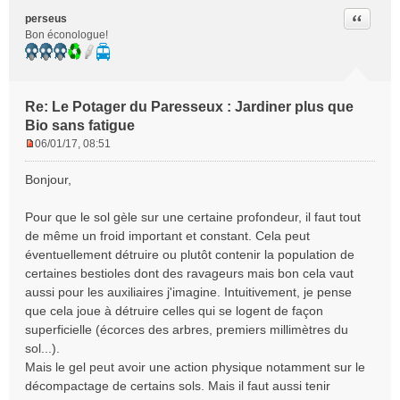
Citer
perseus
Bon éconologue!
Re: Le Potager du Paresseux : Jardiner plus que
Bio sans fatigue
06/01/17, 08:51
M
e
Bonjour,
s
s
Pour que le sol gèle sur une certaine profondeur, il faut tout
a
de même un froid important et constant. Cela peut
g
e
éventuellement détruire ou plutôt contenir la population de
n
certaines bestioles dont des ravageurs mais bon cela vaut
o
aussi pour les auxiliaires j'imagine. Intuitivement, je pense
n
que cela joue à détruire celles qui se logent de façon
l
superficielle (écorces des arbres, premiers millimètres du
u
sol...).
Mais le gel peut avoir une action physique notamment sur le
décompactage de certains sols. Mais il faut aussi tenir