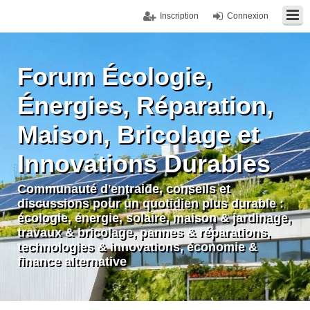
Inscription
Connexion
Forum Écologie,
Énergies, Réparation,
Maison, Bricolage et
Innovations Durables
Communauté d'entraide, conseils et
discussions pour un quotidien plus durable :
écologie, énergie, solaire, maison & jardinage,
travaux & bricolage, pannes & réparations,
technologies & innovations, économie &
finance alternative