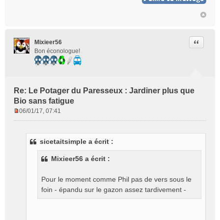
Citer
Mixieer56
Bon éconologue!
Re: Le Potager du Paresseux : Jardiner plus que
Bio sans fatigue
06/01/17, 07:41
M
e
s
sicetaitsimple a écrit :
s
a
Mixieer56 a écrit :
g
e
Pour le moment comme Phil pas de vers sous le
n
o
foin - épandu sur le gazon assez tardivement -
n
l
u