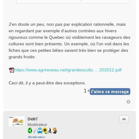
n
l
u
J'en doute un peu, non pas par explication rationnelle, mais
en regardant par exemple d'autres contrées aux hivers
rigoureux comme le Quebec où visiblement les ravageurs des
cultures sont bien présents. Un exemple, où l'on voit dans les
fiches que ces petites bêtes savent très bien se protéger des
grands froids:
https://www.agrireseau.net/grandescultu ... 202012.pdf
Ceci dit, il y a peut-être des exceptions.
1
x
Citer
Did67
Modérateur