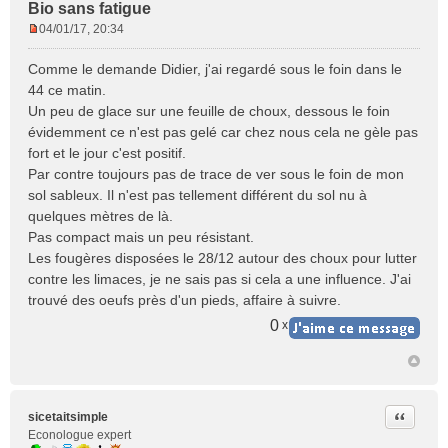
Bio sans fatigue
04/01/17, 20:34
M
e
Comme le demande Didier, j'ai regardé sous le foin dans le
s
44 ce matin.
s
Un peu de glace sur une feuille de choux, dessous le foin
a
évidemment ce n'est pas gelé car chez nous cela ne gèle pas
g
e
fort et le jour c'est positif.
n
Par contre toujours pas de trace de ver sous le foin de mon
o
sol sableux. Il n'est pas tellement différent du sol nu à
n
quelques mètres de là.
l
Pas compact mais un peu résistant.
u
Les fougères disposées le 28/12 autour des choux pour lutter
contre les limaces, je ne sais pas si cela a une influence. J'ai
trouvé des oeufs près d'un pieds, affaire à suivre.
0
x
Citer
sicetaitsimple
Econologue expert