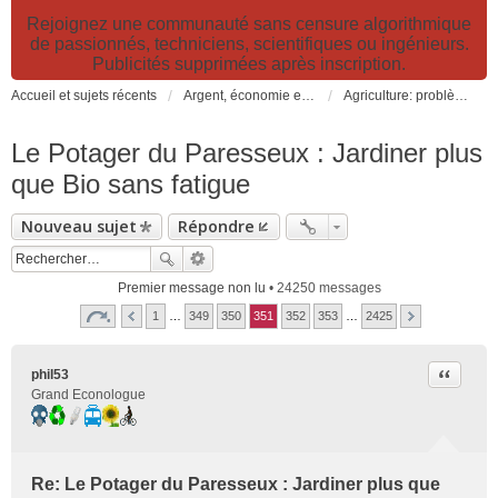
Rejoignez une communauté sans censure algorithmique
de passionnés, techniciens, scientifiques ou ingénieurs.
Publicités supprimées après inscription.
Accueil et sujets récents
Argent, économie et finance. Alimentation et agriculture. Développement durable, pollution de l'air et catastrophes. Gestion des déchets.
Agriculture: problèmes et pollutions, nouvelles techniques et solutions
Le Potager du Paresseux : Jardiner plus
que Bio sans fatigue
Nouveau sujet
Répondre
Premier message non lu
• 24250 messages
1
…
349
350
351
352
353
…
2425
Citer
phil53
Grand Econologue
Re: Le Potager du Paresseux : Jardiner plus que