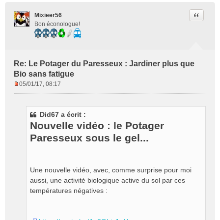
Citer
Mixieer56
Bon éconologue!
Re: Le Potager du Paresseux : Jardiner plus que
Bio sans fatigue
05/01/17, 08:17
M
e
s
Did67 a écrit :
s
Nouvelle vidéo : le Potager
a
g
Paresseux sous le gel...
e
n
o
Une nouvelle vidéo, avec, comme surprise pour moi
n
l
aussi, une activité biologique active du sol par ces
u
températures négatives :