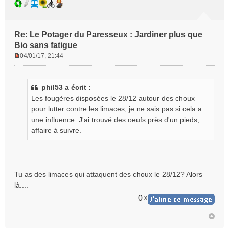
Re: Le Potager du Paresseux : Jardiner plus que
Bio sans fatigue
04/01/17, 21:44
M
e
s
phil53 a écrit :
s
Les fougères disposées le 28/12 autour des choux
a
g
pour lutter contre les limaces, je ne sais pas si cela a
e
une influence. J'ai trouvé des oeufs près d'un pieds,
n
affaire à suivre.
o
n
l
u
Tu as des limaces qui attaquent des choux le 28/12? Alors
là....
0
x