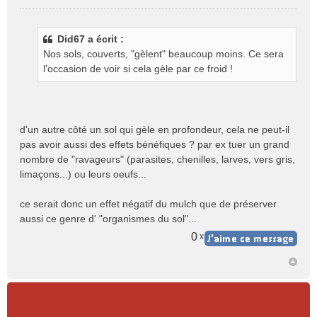
M
e
s
Did67 a écrit :
s
Nos sols, couverts, "gèlent" beaucoup moins. Ce sera
a
g
l'occasion de voir si cela gèle par ce froid !
e
n
o
n
d'un autre côté un sol qui gèle en profondeur, cela ne peut-il
l
pas avoir aussi des effets bénéfiques ? par ex tuer un grand
u
nombre de "ravageurs" (parasites, chenilles, larves, vers gris,
limaçons...) ou leurs oeufs...
ce serait donc un effet négatif du mulch que de préserver
aussi ce genre d' "organismes du sol"...
0
x