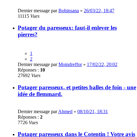
Dernier message par
Bobinsana
«
26/03/22, 18:47
11115
Vues
Potager du paresseux: faut-il enlever les
pierres?
1
2
Dernier message par
Moindreffor
«
17/02/22, 20:02
Réponses :
10
27692
Vues
Potager paresseux, et petites balles de foin - une
idée de flemmard.
Dernier message par
Ahmed
«
08/10/21, 18:31
Réponses :
2
7726
Vues
Potager paresseux dans le Cotentin ! Votre avis