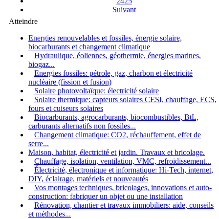
2425
Suivant
Atteindre
Energies renouvelables et fossiles, énergie solaire,
biocarburants et changement climatique
Hydraulique, éoliennes, géothermie, énergies marines,
biogaz...
Energies fossiles: pétrole, gaz, charbon et électricité
nucléaire (fission et fusion)
Solaire photovoltaïque: électricité solaire
Solaire thermique: capteurs solaires CESI, chauffage, ECS,
fours et cuiseurs solaires
Biocarburants, agrocarburants, biocombustibles, BtL,
carburants alternatifs non fossiles...
Changement climatique: CO2, réchauffement, effet de
serre...
Maison, habitat, électricité et jardin. Travaux et bricolage.
Chauffage, isolation, ventilation, VMC, refroidissement...
Électricité, électronique et informatique: Hi-Tech, internet,
DIY, éclairage, matériels et nouveautés
Vos montages techniques, bricolages, innovations et auto-
construction: fabriquer un objet ou une installation
Rénovation, chantier et travaux immobiliers: aide, conseils
et méthodes...