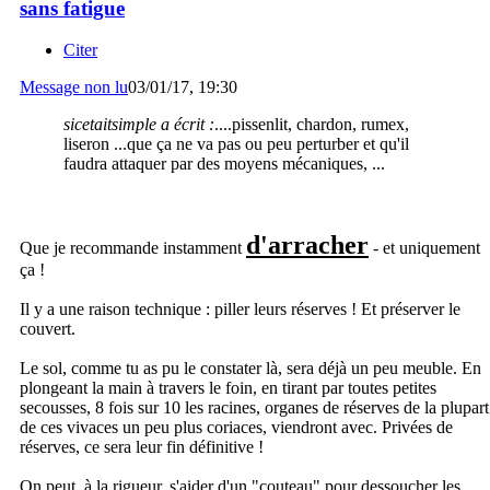
sans fatigue
Citer
Message non lu
03/01/17, 19:30
sicetaitsimple a écrit :
....pissenlit, chardon, rumex,
liseron ...que ça ne va pas ou peu perturber et qu'il
faudra attaquer par des moyens mécaniques, ...
d'arracher
Que je recommande instamment
- et uniquement
ça !
Il y a une raison technique : piller leurs réserves ! Et préserver le
couvert.
Le sol, comme tu as pu le constater là, sera déjà un peu meuble. En
plongeant la main à travers le foin, en tirant par toutes petites
secousses, 8 fois sur 10 les racines, organes de réserves de la plupart
de ces vivaces un peu plus coriaces, viendront avec. Privées de
réserves, ce sera leur fin définitive !
On peut, à la rigueur, s'aider d'un "couteau" pour dessoucher les