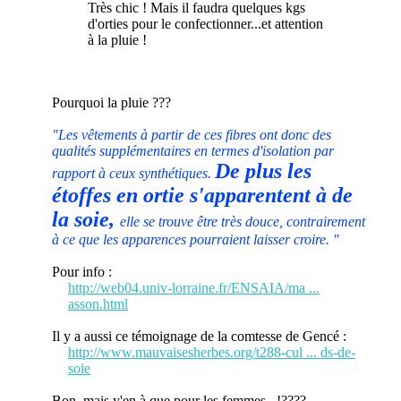
Très chic ! Mais il faudra quelques kgs
d'orties pour le confectionner...et attention
à la pluie !
Pourquoi la pluie ???
"Les vêtements à partir de ces fibres ont donc des
qualités supplémentaires en termes d'isolation par
De plus les
rapport à ceux synthétiques.
étoffes en ortie s'apparentent à de
la soie,
elle se trouve être très douce, contrairement
à ce que les apparences pourraient laisser croire. "
Pour info :
http://web04.univ-lorraine.fr/ENSAIA/ma ...
asson.html
Il y a aussi ce témoignage de la comtesse de Gencé :
http://www.mauvaisesherbes.org/t288-cul ... ds-de-
soie
Bon, mais y'en à que pour les femmes...!????