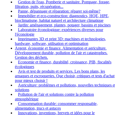
Gestion de l'eau, Pomberie et sanitaire. Pompage, forage,
filtration, puits, récupération...
Panne, dépannage et réparation: réparer soi-même?
Immobilier et eco-construction: diagnostics, HQE, HPE,
bioclimatisme, habitat naturel et architecture climatique
Jardin: aménagement, plantes, potager, bassins et piscines
Laboratoire éconologique: expériences diverses pour
l'éconologie
Imprimantes 3D et print 3D: machines et technologies,
hardware, software, utilisation et optimisation
Argent, économie et finance. Alimentation et agriculture.
Développement durable, pollution de l'air et catastrophes.
Gestion des déchets.
Economie et finance, durabilité, croissance, PIB, fiscalités
écologiques
Avis et test de produits et services. Les bons plans, les
arnaques et escroqueries. Que choisir, critiques et tests d'achat
pour mieux choisir !
Agriculture: problèmes et pollutions, nouvelles techniques e
solutions
Pollution de l'air et solutions contre la pollution
atmosphérique
Consommation durable: consommer responsable,
alimentation, trucs et astuces
Innovations, inventions, brevets et idées pour le