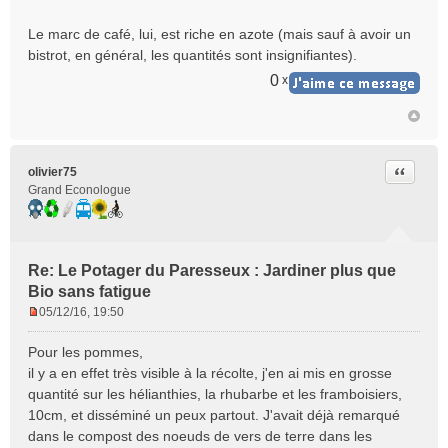
u
Le marc de café, lui, est riche en azote (mais sauf à avoir un
bistrot, en général, les quantités sont insignifiantes).
0
x
Citer
olivier75
Grand Econologue
Re: Le Potager du Paresseux : Jardiner plus que
Bio sans fatigue
05/12/16, 19:50
M
e
Pour les pommes,
s
il y a en effet très visible à la récolte, j'en ai mis en grosse
s
quantité sur les hélianthies, la rhubarbe et les framboisiers,
a
10cm, et disséminé un peux partout. J'avait déjà remarqué
g
e
dans le compost des noeuds de vers de terre dans les