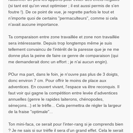
n
(si tant est qu'on veut optimiser ; il est aussi permis de s'en
l
foutre !). De ce point de vue, je regrette parfois le tout et
u
n’importe quoi de certains "permaculteurs", comme si cela
n'avait aucune importance.
Ta comparaison entre zone travaillée et zone non travaillée
sera intéressante. Depuis trop longtemps même je suis
tellement convaincu de l'intérêt de la paresse que je ne me
donne plus la peine de faire ce genre de comparaison (qui
me demanderait donc un effort ; je n'ai aucun engin).
POur ma part, dans le foin, je n'ouvre pas plus de 3 doigts,
donc environ 7 cm. Pour offrir le moins de place aux
adventices. En couvert vivant, l'espace va être reconquis. Il
faut voir qui gagne la compétition entre levée d'adventices
annuelles (genre le rapides laiterons, chénopodes,
séneçons...) et le trèfle... Cela permettra de régler la largeur
de la fraise "optimale"...
Ton mini-faca, ce serait pour l'inter-rang si je comprends bien
? Je ne sais si sur trèfle il sera d'un grand effet. Cela le serait