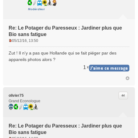
Re: Le Potager du Paresseux : Jardiner plus que
Bio sans fatigue
05/12/16, 13:50
M
e
Zut ! Il n'y a pas que Hollande qui se fait piéger par des
s
appareils photos alors ?
s
a
1
x
g
e
n
o
n
Citer
olivier75
l
Grand Econologue
u
Re: Le Potager du Paresseux : Jardiner plus que
Bio sans fatigue