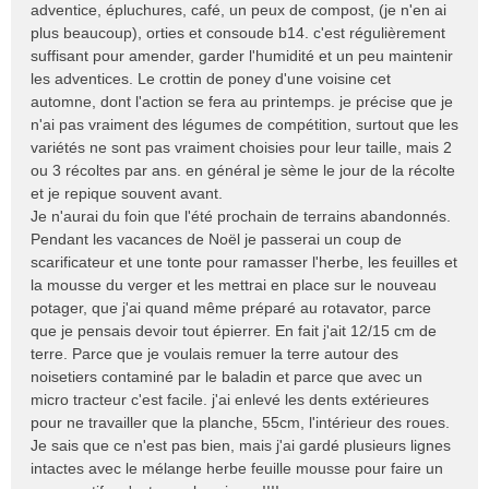
adventice, épluchures, café, un peux de compost, (je n'en ai
l
plus beaucoup), orties et consoude b14. c'est régulièrement
u
suffisant pour amender, garder l'humidité et un peu maintenir
les adventices. Le crottin de poney d'une voisine cet
automne, dont l'action se fera au printemps. je précise que je
n'ai pas vraiment des légumes de compétition, surtout que les
variétés ne sont pas vraiment choisies pour leur taille, mais 2
ou 3 récoltes par ans. en général je sème le jour de la récolte
et je repique souvent avant.
Je n'aurai du foin que l'été prochain de terrains abandonnés.
Pendant les vacances de Noël je passerai un coup de
scarificateur et une tonte pour ramasser l'herbe, les feuilles et
la mousse du verger et les mettrai en place sur le nouveau
potager, que j'ai quand même préparé au rotavator, parce
que je pensais devoir tout épierrer. En fait j'ait 12/15 cm de
terre. Parce que je voulais remuer la terre autour des
noisetiers contaminé par le baladin et parce que avec un
micro tracteur c'est facile. j'ai enlevé les dents extérieures
pour ne travailler que la planche, 55cm, l'intérieur des roues.
Je sais que ce n'est pas bien, mais j'ai gardé plusieurs lignes
intactes avec le mélange herbe feuille mousse pour faire un