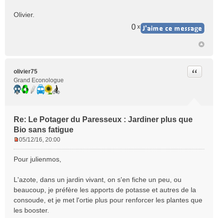
Olivier.
0
x
Citer
olivier75
Grand Econologue
Re: Le Potager du Paresseux : Jardiner plus que
Bio sans fatigue
05/12/16, 20:00
M
e
Pour julienmos,
s
s
L'azote, dans un jardin vivant, on s'en fiche un peu, ou
a
beaucoup, je préfère les apports de potasse et autres de la
g
e
consoude, et je met l'ortie plus pour renforcer les plantes que
n
les booster.
o