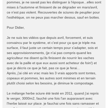
n
pommes, je ne savait pas les distinguer à l'époque...elles sont
o
mises à l'automne et finissent de se dégrader en mars/avril,
n
ce n'est pas violent. Recouvertes de sciures de peuplier pour
l
l'esthétique, on ne peux pas marcher dessus, sauf en bottes.
u
Pour Didier,
Je ne suis tes vidéos que depuis avril, forcement, et suis
convaincu par le système, et c'est pour ça que je triple ma
surface, il faut juste un certain temps pour s'adapter, sois et
ses approvisionnements, (je n'ai pas compris quand les
agriculteur me disent qu'ils finissent de nourrir les vaches
avec de la paille et que eux aussi sont acheteur de foin!) et
que je décris ce que je fait, pas ce que je ferai...
Après, j'ai cité en vrac mais les 3 vrais apports sont tontes,
copeaux et pommes, les autres sont minimes et en terrain
plutôt choisi selon les besoins, je diminue le compostage.
Le mélange herbe sciure été testé en 2011, quand j'ai repris
le verger, 3000m2, fauché une fois l'an auparavant avec
l'herbe laissé sur place. je fauchai une fois sans ramasser et