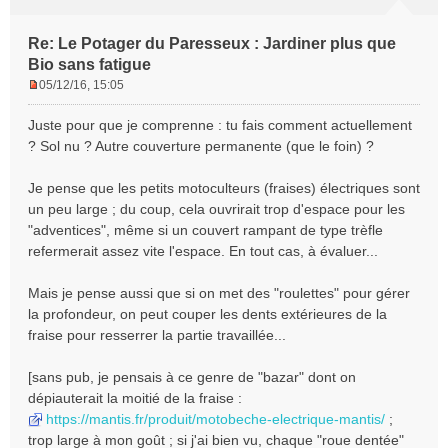
Re: Le Potager du Paresseux : Jardiner plus que
Bio sans fatigue
05/12/16, 15:05
M
e
Juste pour que je comprenne : tu fais comment actuellement
s
? Sol nu ? Autre couverture permanente (que le foin) ?
s
a
Je pense que les petits motoculteurs (fraises) électriques sont
g
e
un peu large ; du coup, cela ouvrirait trop d'espace pour les
n
"adventices", même si un couvert rampant de type trèfle
o
refermerait assez vite l'espace. En tout cas, à évaluer...
n
l
Mais je pense aussi que si on met des "roulettes" pour gérer
u
la profondeur, on peut couper les dents extérieures de la
fraise pour resserrer la partie travaillée...
[sans pub, je pensais à ce genre de "bazar" dont on
dépiauterait la moitié de la fraise :
https://mantis.fr/produit/motobeche-electrique-mantis/
;
trop large à mon goût ; si j'ai bien vu, chaque "roue dentée"