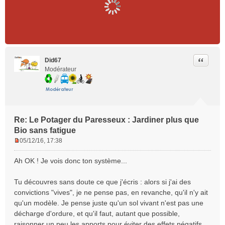
Citer
Did67
Modérateur
Re: Le Potager du Paresseux : Jardiner plus que
Bio sans fatigue
05/12/16, 17:38
M
e
Ah OK ! Je vois donc ton système...
s
s
Tu découvres sans doute ce que j'écris : alors si j'ai des
a
convictions "vives", je ne pense pas, en revanche, qu'il n'y ait
g
e
qu'un modèle. Je pense juste qu'un sol vivant n'est pas une
n
décharge d'ordure, et qu'il faut, autant que possible,
o
raisonner un peu les apports pour éviter des effets négatifs