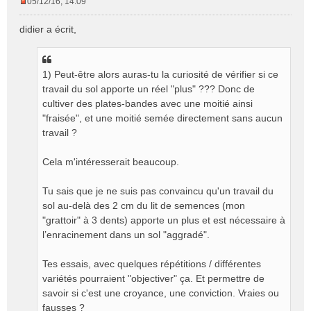
05/12/16, 14:09
M
e
didier a écrit,
s
s
a
g
1) Peut-être alors auras-tu la curiosité de vérifier si ce
e
travail du sol apporte un réel "plus" ??? Donc de
n
cultiver des plates-bandes avec une moitié ainsi
o
"fraisée", et une moitié semée directement sans aucun
n
travail ?
l
u
Cela m'intéresserait beaucoup.
Tu sais que je ne suis pas convaincu qu'un travail du
sol au-delà des 2 cm du lit de semences (mon
"grattoir" à 3 dents) apporte un plus et est nécessaire à
l’enracinement dans un sol "aggradé".
Tes essais, avec quelques répétitions / différentes
variétés pourraient "objectiver" ça. Et permettre de
savoir si c'est une croyance, une conviction. Vraies ou
fausses ?