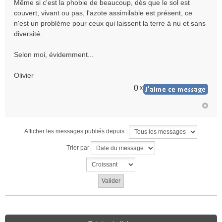
Même si c'est la phobie de beaucoup, dès que le sol est
n
couvert, vivant ou pas, l'azote assimilable est présent, ce
l
n'est un problème pour ceux qui laissent la terre à nu et sans
u
diversité.
Selon moi, évidemment...
Olivier
0
x
Afficher les messages publiés depuis :
Trier par