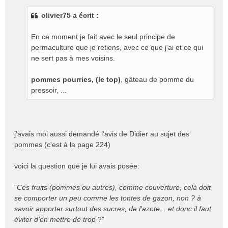
s
olivier75 a écrit :
s
a
g
En ce moment je fait avec le seul principe de
e
permaculture que je retiens, avec ce que j'ai et ce qui
n
ne sert pas à mes voisins.
o
n
pommes pourries, (le top)
, gâteau de pomme du
l
pressoir, ...
u
j'avais moi aussi demandé l'avis de Didier au sujet des
pommes (c'est à la page 224)
voici la question que je lui avais posée:
"
Ces fruits (pommes ou autres), comme couverture, celà doit
se comporter un peu comme les tontes de gazon, non ? à
savoir apporter surtout des sucres, de l'azote... et donc il faut
éviter d'en mettre de trop
?"