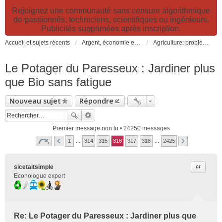
Rejoignez une communauté sans censure algorithmique
de passionnés, techniciens, scientifiques ou ingénieurs.
Publicités supprimées après inscription.
Accueil et sujets récents
Argent, économie et finance. Alimentation et agriculture. Développement durable, pollution de l'air et catastrophes. Gestion des déchets.
Agriculture: problèmes et pollutions, nouvelles techniques et solutions
Le Potager du Paresseux : Jardiner plus
que Bio sans fatigue
Nouveau sujet
Répondre
Premier message non lu
• 24250 messages
1
…
314
315
316
317
318
…
2425
Citer
sicetaitsimple
Econologue expert
Re: Le Potager du Paresseux : Jardiner plus que