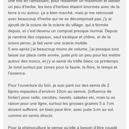
une fois en ramassant, pour ressemer un maximum et laisser
un peu d'herbe, les tocs d'herbes étaient énormes avec de la
terre à nu autour. ça a bien marché, mais je me retrouvait
avec beaucoup d'herbe qui ne se décomposait pas, j'y ai
ajouté de la sciure de la scierie du village, qui à fermée
depuis, et c'est devenu un compost presque normal. Depuis
je ramène des copeaux, sauf exotique et chêne, et de la
sciure perso, je fait venir une scierie mobile.
5 ans après j'ai beaucoup moins de volume, j'ai presque tout
laissé sur place cette année, juste pris un peu pour les mettre
autour des troncs, et j'y ai semé du trèfle blanc ce printemps.
Je tond surtout par zones pour la faune, la flore, le temps et
l'essence.
Pour l'ouverture du foin, je suis parti sur des semis de 2
lignes espacées d'environ 10cm au semoir, (influence de
fortier) pour radis, carottes, navets, salades etc, mais tu as
raison pour une ligne, surtout les grosses graines 5 à 7cm
doivent suffirent, en biais peut être, avec juste 1cm au sol,
comme en semis directs.
Pour la phénoculture je pense qu'elle à besoin d'être couplé