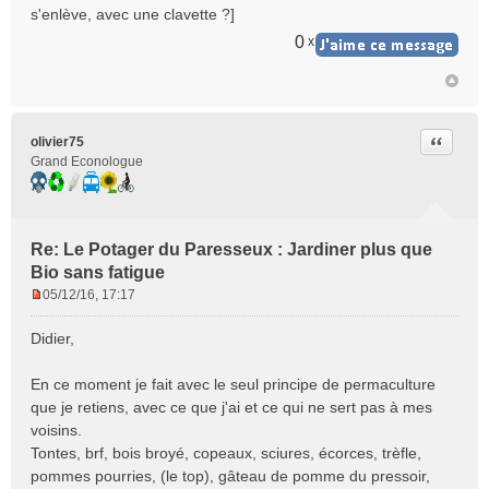
s'enlève, avec une clavette ?]
0
x
Citer
olivier75
Grand Econologue
Re: Le Potager du Paresseux : Jardiner plus que
Bio sans fatigue
05/12/16, 17:17
M
e
Didier,
s
s
En ce moment je fait avec le seul principe de permaculture
a
que je retiens, avec ce que j'ai et ce qui ne sert pas à mes
g
e
voisins.
n
Tontes, brf, bois broyé, copeaux, sciures, écorces, trèfle,
o
pommes pourries, (le top), gâteau de pomme du pressoir,
n