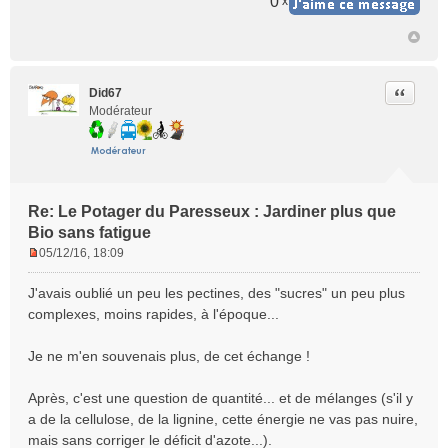
0
x
Citer
Did67
Modérateur
Re: Le Potager du Paresseux : Jardiner plus que
Bio sans fatigue
05/12/16, 18:09
M
e
J'avais oublié un peu les pectines, des "sucres" un peu plus
s
complexes, moins rapides, à l'époque...
s
a
Je ne m'en souvenais plus, de cet échange !
g
e
n
Après, c'est une question de quantité... et de mélanges (s'il y
o
a de la cellulose, de la lignine, cette énergie ne vas pas nuire,
n
mais sans corriger le déficit d'azote...).
l