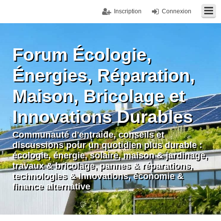
Inscription
Connexion
Forum Écologie,
Énergies, Réparation,
Maison, Bricolage et
Innovations Durables
Communauté d'entraide, conseils et
discussions pour un quotidien plus durable :
écologie, énergie, solaire, maison & jardinage,
travaux & bricolage, pannes & réparations,
technologies & innovations, économie &
finance alternative