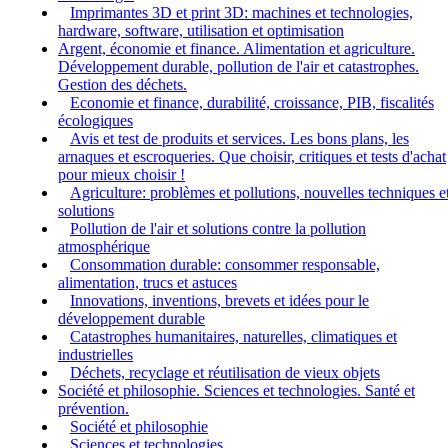
Imprimantes 3D et print 3D: machines et technologies,
hardware, software, utilisation et optimisation
Argent, économie et finance. Alimentation et agriculture.
Développement durable, pollution de l'air et catastrophes.
Gestion des déchets.
Economie et finance, durabilité, croissance, PIB, fiscalités
écologiques
Avis et test de produits et services. Les bons plans, les
arnaques et escroqueries. Que choisir, critiques et tests d'achat
pour mieux choisir !
Agriculture: problèmes et pollutions, nouvelles techniques e
solutions
Pollution de l'air et solutions contre la pollution
atmosphérique
Consommation durable: consommer responsable,
alimentation, trucs et astuces
Innovations, inventions, brevets et idées pour le
développement durable
Catastrophes humanitaires, naturelles, climatiques et
industrielles
Déchets, recyclage et réutilisation de vieux objets
Société et philosophie. Sciences et technologies. Santé et
prévention.
Société et philosophie
Sciences et technologies