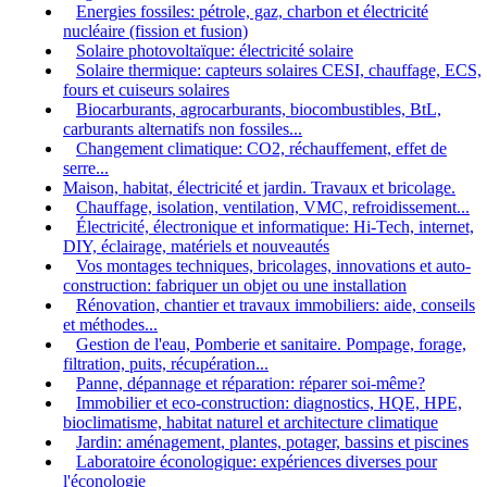
Energies fossiles: pétrole, gaz, charbon et électricité
nucléaire (fission et fusion)
Solaire photovoltaïque: électricité solaire
Solaire thermique: capteurs solaires CESI, chauffage, ECS,
fours et cuiseurs solaires
Biocarburants, agrocarburants, biocombustibles, BtL,
carburants alternatifs non fossiles...
Changement climatique: CO2, réchauffement, effet de
serre...
Maison, habitat, électricité et jardin. Travaux et bricolage.
Chauffage, isolation, ventilation, VMC, refroidissement...
Électricité, électronique et informatique: Hi-Tech, internet,
DIY, éclairage, matériels et nouveautés
Vos montages techniques, bricolages, innovations et auto-
construction: fabriquer un objet ou une installation
Rénovation, chantier et travaux immobiliers: aide, conseils
et méthodes...
Gestion de l'eau, Pomberie et sanitaire. Pompage, forage,
filtration, puits, récupération...
Panne, dépannage et réparation: réparer soi-même?
Immobilier et eco-construction: diagnostics, HQE, HPE,
bioclimatisme, habitat naturel et architecture climatique
Jardin: aménagement, plantes, potager, bassins et piscines
Laboratoire éconologique: expériences diverses pour
l'éconologie