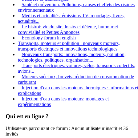
Santé et prévention. Pollutions, causes et effets des risques
environnementaux
Medias et actualités: émissions TV, reportages, livres,
actualités...
Le bistrot: vie du site, loisirs et détente, humour et
convivialité et Petites Annonces
Econology forum in english
Transports, moteurs et pollution : nouveaux moteurs,
transports électriques et innovations technologiques
Nouveaux transports: innovations, moteurs, pollution,
technologies, politiques, organisation...
Transports électriques: voitures, vélos, transports collectifs,
avions...
Moteurs spéciaux, brevets, réduction de consommation de
carburant
Injection d'eau dans les moteurs thermiques : informations e
explications
Injection d'eau dans les moteurs: montages et
expérimentations
Qui est en ligne ?
Utilisateurs parcourant ce forum : Aucun utilisateur inscrit et 36
invités