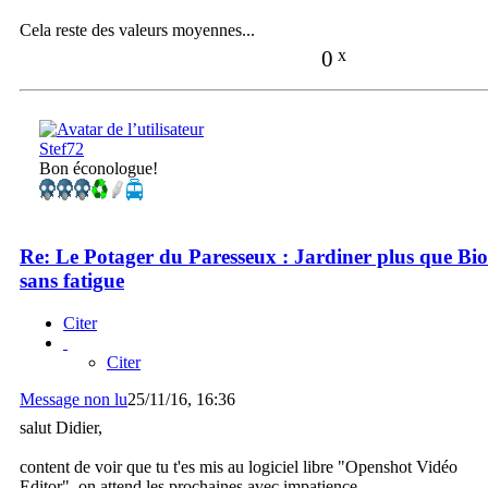
Cela reste des valeurs moyennes...
0
x
Stef72
Bon éconologue!
Re: Le Potager du Paresseux : Jardiner plus que Bio
sans fatigue
Citer
Citer
Message non lu
25/11/16, 16:36
salut Didier,
content de voir que tu t'es mis au logiciel libre "Openshot Vidéo
Editor", on attend les prochaines avec impatience...