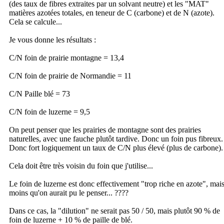
(des taux de fibres extraites par un solvant neutre) et les "MAT"
matières azotées totales, en teneur de C (carbone) et de N (azote).
Cela se calcule...
Je vous donne les résultats :
C/N foin de prairie montagne = 13,4
C/N foin de prairie de Normandie = 11
C/N Paille blé = 73
C/N foin de luzerne = 9,5
On peut penser que les prairies de montagne sont des prairies
naturelles, avec une fauche plutôt tardive. Donc un foin pus fibreux.
Donc fort logiquement un taux de C/N plus élevé (plus de carbone).
Cela doit être très voisin du foin que j'utilise...
Le foin de luzerne est donc effectivement "trop riche en azote", mai
moins qu'on aurait pu le penser... ????
Dans ce cas, la "dilution" ne serait pas 50 / 50, mais plutôt 90 % de
foin de luzerne + 10 % de paille de blé.