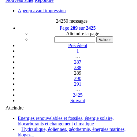
Nouveau sujet
Répondre
Aperçu avant impression
24250 messages
Page
289
sur
2425
Atteindre la page :
Précédent
1
…
287
288
289
290
291
…
2425
Suivant
Atteindre
Energies renouvelables et fossiles, énergie solaire,
biocarburants et changement climatique
Hydraulique, éoliennes, géothermie, énergies marines,
biogaz...