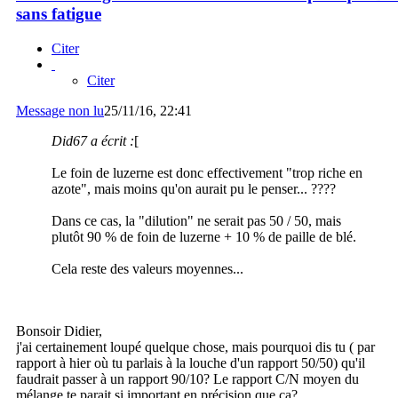
sans fatigue
Citer
Citer
Message non lu
25/11/16, 22:41
Did67 a écrit :
[
Le foin de luzerne est donc effectivement "trop riche en
azote", mais moins qu'on aurait pu le penser... ????
Dans ce cas, la "dilution" ne serait pas 50 / 50, mais
plutôt 90 % de foin de luzerne + 10 % de paille de blé.
Cela reste des valeurs moyennes...
Bonsoir Didier,
j'ai certainement loupé quelque chose, mais pourquoi dis tu ( par
rapport à hier où tu parlais à la louche d'un rapport 50/50) qu'il
faudrait passer à un rapport 90/10? Le rapport C/N moyen du
mélange te parait si important en précision que ça?