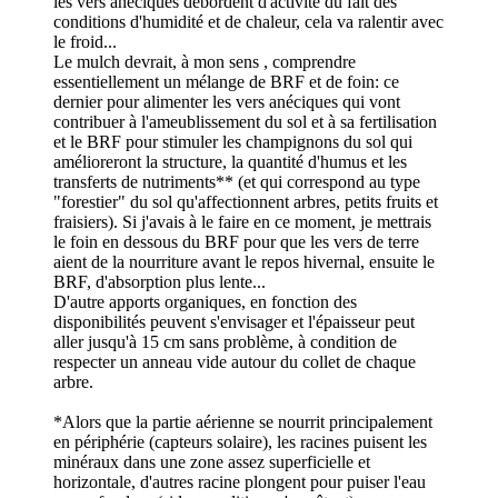
les vers anéciques débordent d'activité du fait des
conditions d'humidité et de chaleur, cela va ralentir avec
le froid...
Le mulch devrait, à mon sens , comprendre
essentiellement un mélange de BRF et de foin: ce
dernier pour alimenter les vers anéciques qui vont
contribuer à l'ameublissement du sol et à sa fertilisation
et le BRF pour stimuler les champignons du sol qui
amélioreront la structure, la quantité d'humus et les
transferts de nutriments** (et qui correspond au type
"forestier" du sol qu'affectionnent arbres, petits fruits et
fraisiers). Si j'avais à le faire en ce moment, je mettrais
le foin en dessous du BRF pour que les vers de terre
aient de la nourriture avant le repos hivernal, ensuite le
BRF, d'absorption plus lente...
D'autre apports organiques, en fonction des
disponibilités peuvent s'envisager et l'épaisseur peut
aller jusqu'à 15 cm sans problème, à condition de
respecter un anneau vide autour du collet de chaque
arbre.
*Alors que la partie aérienne se nourrit principalement
en périphérie (capteurs solaire), les racines puisent les
minéraux dans une zone assez superficielle et
horizontale, d'autres racine plongent pour puiser l'eau