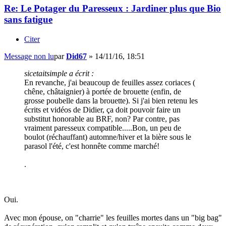
Re: Le Potager du Paresseux : Jardiner plus que Bio
sans fatigue
Citer
Message non lu
par
Did67
»
14/11/16, 18:51
sicetaitsimple a écrit :
En revanche, j'ai beaucoup de feuilles assez coriaces (
chêne, châtaignier) à portée de brouette (enfin, de
grosse poubelle dans la brouette). Si j'ai bien retenu les
écrits et vidéos de Didier, ça doit pouvoir faire un
substitut honorable au BRF, non? Par contre, pas
vraiment paresseux compatible.....Bon, un peu de
boulot (réchauffant) automne/hiver et la bière sous le
parasol l'été, c'est honnête comme marché!
.
Oui.
Avec mon épouse, on "charrie" les feuilles mortes dans un "big bag"