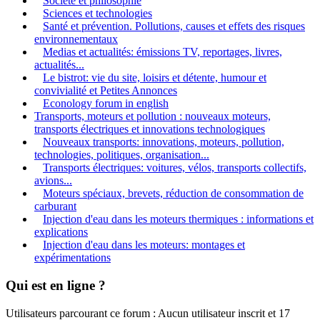
Société et philosophie
Sciences et technologies
Santé et prévention. Pollutions, causes et effets des risques
environnementaux
Medias et actualités: émissions TV, reportages, livres,
actualités...
Le bistrot: vie du site, loisirs et détente, humour et
convivialité et Petites Annonces
Econology forum in english
Transports, moteurs et pollution : nouveaux moteurs,
transports électriques et innovations technologiques
Nouveaux transports: innovations, moteurs, pollution,
technologies, politiques, organisation...
Transports électriques: voitures, vélos, transports collectifs,
avions...
Moteurs spéciaux, brevets, réduction de consommation de
carburant
Injection d'eau dans les moteurs thermiques : informations et
explications
Injection d'eau dans les moteurs: montages et
expérimentations
Qui est en ligne ?
Utilisateurs parcourant ce forum : Aucun utilisateur inscrit et 17