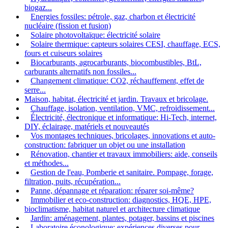
biogaz...
Energies fossiles: pétrole, gaz, charbon et électricité
nucléaire (fission et fusion)
Solaire photovoltaïque: électricité solaire
Solaire thermique: capteurs solaires CESI, chauffage, ECS,
fours et cuiseurs solaires
Biocarburants, agrocarburants, biocombustibles, BtL,
carburants alternatifs non fossiles...
Changement climatique: CO2, réchauffement, effet de
serre...
Maison, habitat, électricité et jardin. Travaux et bricolage.
Chauffage, isolation, ventilation, VMC, refroidissement...
Électricité, électronique et informatique: Hi-Tech, internet,
DIY, éclairage, matériels et nouveautés
Vos montages techniques, bricolages, innovations et auto-
construction: fabriquer un objet ou une installation
Rénovation, chantier et travaux immobiliers: aide, conseils
et méthodes...
Gestion de l'eau, Pomberie et sanitaire. Pompage, forage,
filtration, puits, récupération...
Panne, dépannage et réparation: réparer soi-même?
Immobilier et eco-construction: diagnostics, HQE, HPE,
bioclimatisme, habitat naturel et architecture climatique
Jardin: aménagement, plantes, potager, bassins et piscines
Laboratoire éconologique: expériences diverses pour