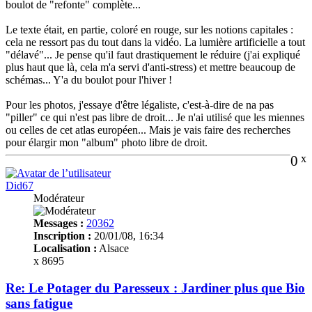
boulot de "refonte" complète...
Le texte était, en partie, coloré en rouge, sur les notions capitales :
cela ne ressort pas du tout dans la vidéo. La lumière artificielle a tout
"délavé"... Je pense qu'il faut drastiquement le réduire (j'ai expliqué
plus haut que là, cela m'a servi d'anti-stress) et mettre beaucoup de
schémas... Y'a du boulot pour l'hiver !
Pour les photos, j'essaye d'être légaliste, c'est-à-dire de na pas
"piller" ce qui n'est pas libre de droit... Je n'ai utilisé que les miennes
ou celles de cet atlas européen... Mais je vais faire des recherches
pour élargir mon "album" photo libre de droit.
0
x
Did67
Modérateur
Messages :
20362
Inscription :
20/01/08, 16:34
Localisation :
Alsace
x 8695
Re: Le Potager du Paresseux : Jardiner plus que Bio
sans fatigue