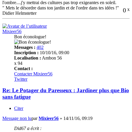
l'ombre....j'y mettrai des cultures pas trop exigeantes en soleil.
" Mets le désordre dans ton jardin et de l'ordre dans tes idées !"
0
x
Didier Helmstetter
Mixieer56
Bon éconologue!
Messages :
402
Inscription :
10/10/16, 09:00
Localisation :
Ambon 56
x 94
Contact :
Contacter Mixieer56
Twitter
Re: Le Potager du Paresseux : Jardiner plus que Bio
sans fatigue
Citer
Message non lu
par
Mixieer56
»
14/11/16, 09:19
Did67 a écrit :