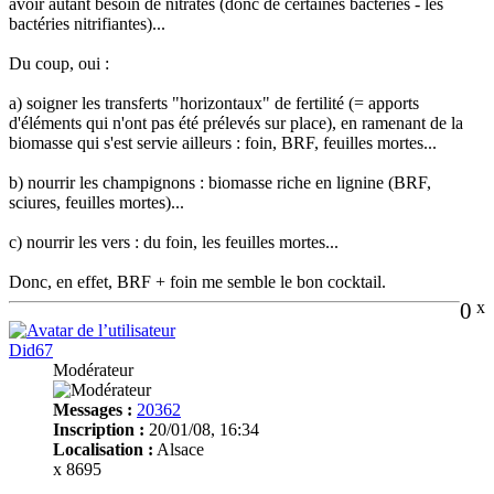
avoir autant besoin de nitrates (donc de certaines bactéries - les
bactéries nitrifiantes)...
Du coup, oui :
a) soigner les transferts "horizontaux" de fertilité (= apports
d'éléments qui n'ont pas été prélevés sur place), en ramenant de la
biomasse qui s'est servie ailleurs : foin, BRF, feuilles mortes...
b) nourrir les champignons : biomasse riche en lignine (BRF,
sciures, feuilles mortes)...
c) nourrir les vers : du foin, les feuilles mortes...
Donc, en effet, BRF + foin me semble le bon cocktail.
0
x
Did67
Modérateur
Messages :
20362
Inscription :
20/01/08, 16:34
Localisation :
Alsace
x 8695