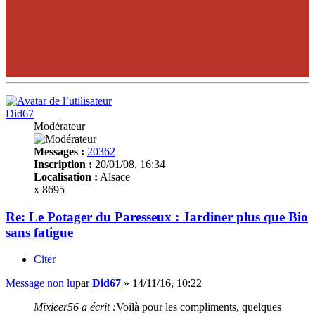
Did67
Modérateur
Messages :
20362
Inscription :
20/01/08, 16:34
Localisation :
Alsace
x 8695
Re: Le Potager du Paresseux : Jardiner plus que Bio
sans fatigue
Citer
Message non lu
par
Did67
»
14/11/16, 10:22
Mixieer56 a écrit :
Voilà pour les compliments, quelques