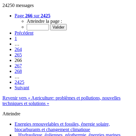
24250 messages
Page
266
sur
2425
Atteindre la page :
Précédent
1
…
264
265
266
267
268
…
2425
Suivant
Revenir vers « Agriculture: problèmes et pollutions, nouvelles
techniques et solutions »
Atteindre
Energies renouvelables et fossiles, énergie solaire,
biocarburants et changement climatique
Hydraulique, éoliennes, géothermie, énergies marines,