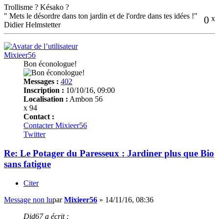
Trollisme ? Késako ?
" Mets le désordre dans ton jardin et de l'ordre dans tes idées !"
0
x
Didier Helmstetter
Mixieer56
Bon éconologue!
Messages :
402
Inscription :
10/10/16, 09:00
Localisation :
Ambon 56
x 94
Contact :
Contacter Mixieer56
Twitter
Re: Le Potager du Paresseux : Jardiner plus que Bio
sans fatigue
Citer
Message non lu
par
Mixieer56
»
14/11/16, 08:36
Did67 a écrit :