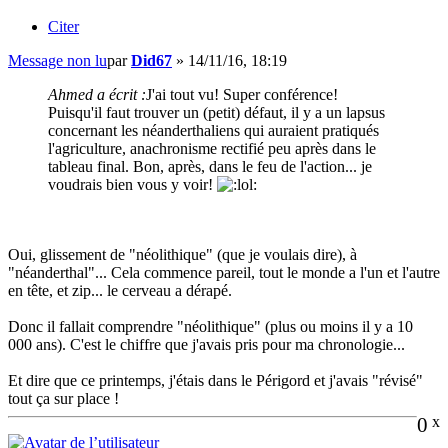
Citer
Message non lu
par
Did67
»
14/11/16, 18:19
Ahmed a écrit :
J'ai tout vu! Super conférence!
Puisqu'il faut trouver un (petit) défaut, il y a un lapsus
concernant les néanderthaliens qui auraient pratiqués
l'agriculture, anachronisme rectifié peu après dans le
tableau final. Bon, après, dans le feu de l'action... je
voudrais bien vous y voir!
Oui, glissement de "néolithique" (que je voulais dire), à
"néanderthal"... Cela commence pareil, tout le monde a l'un et l'autre
en tête, et zip... le cerveau a dérapé.
Donc il fallait comprendre "néolithique" (plus ou moins il y a 10
000 ans). C'est le chiffre que j'avais pris pour ma chronologie...
Et dire que ce printemps, j'étais dans le Périgord et j'avais "révisé"
tout ça sur place !
0
x