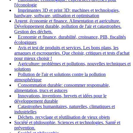
l'éconologie
Imprimantes 3D et print 3D: machines et technologies,
hardware, software, utilisation et optimisation
Argent, économie et finance. Alimentation et agriculture.
Développement durable, pollution de l'air et catastrophes.
Gestion des déchets.
Economie et finance, durabilité, croissance, PIB, fiscalités
écologiques
Avis et test de produits et services. Les bons plans, les
arnaques et escroqueries. Que choisir, critiques et tests d'achat
pour mieux choisir !
Agriculture: problèmes et pollutions, nouvelles techniques et
solutions
Pollution de l'air et solutions contre la pollution
atmosphérique
Consommation durable: consommer responsable,
alimentation, trucs et astuces
Innovations, inventions, brevets et idées pour le
développement durable
Catastrophes humanitaires, naturelles, climatiques et
industrielles
Déchets, recyclage et réutilisation de vieux objets
Société et philosophie. Sciences et technologies. Santé et
prévention.