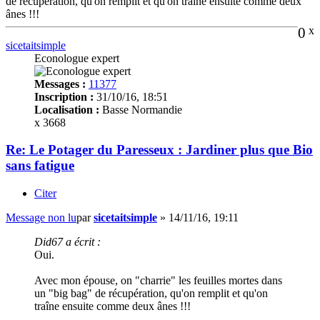
de récupération, qu'on remplit et qu'on traîne ensuite comme deux
ânes !!!
0
x
sicetaitsimple
Econologue expert
Messages :
11377
Inscription :
31/10/16, 18:51
Localisation :
Basse Normandie
x 3668
Re: Le Potager du Paresseux : Jardiner plus que Bio
sans fatigue
Citer
Message non lu
par
sicetaitsimple
»
14/11/16, 19:11
Did67 a écrit :
Oui.
Avec mon épouse, on "charrie" les feuilles mortes dans
un "big bag" de récupération, qu'on remplit et qu'on
traîne ensuite comme deux ânes !!!