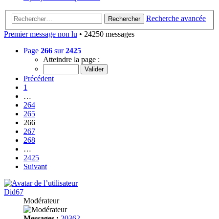
Recherche avancée
Rechercher
Premier message non lu
• 24250 messages
Page
266
sur
2425
Atteindre la page :
Précédent
1
…
264
265
266
267
268
…
2425
Suivant
Did67
Modérateur
Messages :
20362