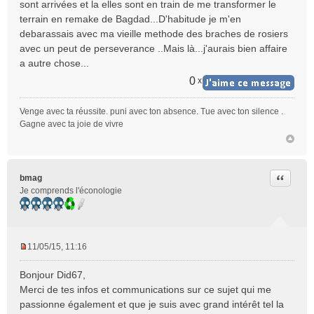
sont arrivées et la elles sont en train de me transformer le
terrain en remake de Bagdad...D'habitude je m'en
debarassais avec ma vieille methode des braches de rosiers
avec un peut de perseverance ..Mais là...j'aurais bien affaire
a autre chose...
0
x
Venge avec ta réussite. puni avec ton absence. Tue avec ton silence .
Gagne avec ta joie de vivre
Citer
bmag
Je comprends l'éconologie
11/05/15, 11:16
M
e
Bonjour Did67,
s
Merci de tes infos et communications sur ce sujet qui me
s
passionne également et que je suis avec grand intérêt tel la
a