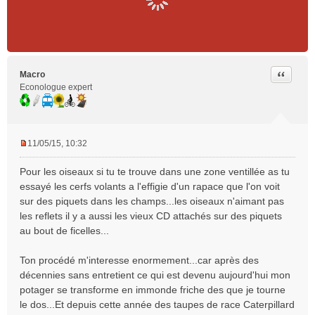
Citer
Macro
Econologue expert
11/05/15, 10:32
M
e
Pour les oiseaux si tu te trouve dans une zone ventillée as tu
s
essayé les cerfs volants a l'effigie d'un rapace que l'on voit
s
sur des piquets dans les champs...les oiseaux n'aimant pas
a
les reflets il y a aussi les vieux CD attachés sur des piquets
g
e
au bout de ficelles...
n
o
Ton procédé m'interesse enormement...car après des
n
décennies sans entretient ce qui est devenu aujourd'hui mon
l
potager se transforme en immonde friche des que je tourne
u
le dos...Et depuis cette année des taupes de race Caterpillard