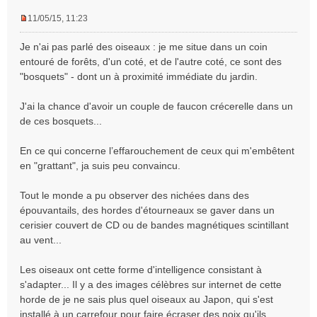
11/05/15, 11:23
M
e
Je n'ai pas parlé des oiseaux : je me situe dans un coin
s
entouré de forêts, d'un coté, et de l'autre coté, ce sont des
s
"bosquets" - dont un à proximité immédiate du jardin.
a
g
e
J'ai la chance d'avoir un couple de faucon crécerelle dans un
n
de ces bosquets...
o
n
En ce qui concerne l’effarouchement de ceux qui m'embêtent
l
en "grattant", ja suis peu convaincu.
u
Tout le monde a pu observer des nichées dans des
épouvantails, des hordes d'étourneaux se gaver dans un
cerisier couvert de CD ou de bandes magnétiques scintillant
au vent...
Les oiseaux ont cette forme d'intelligence consistant à
s'adapter... Il y a des images célèbres sur internet de cette
horde de je ne sais plus quel oiseaux au Japon, qui s'est
installé à un carrefour pour faire écraser des noix qu'ils