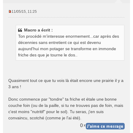
11/05/15, 11:25
M
e
s
Macro a écrit :
s
Ton procédé m'interesse enormement...car après des
a
g
décennies sans entretient ce qui est devenu
e
aujourd'hui mon potager se transforme en immonde
n
friche des que je tourne le dos..
o
n
l
u
Quasiment tout ce que tu vois là était encore une prairie il y a
3 ans !
Donc commence par "tondre" ta friche et étale une bonne
couche foin (ou de la paille, si tu ne trouves pas de foin, mais
c'est moins "nutritif" pour le sol). Tu seras, j'en suis
convaincu, scotché (comme je l'ai été).
0
x