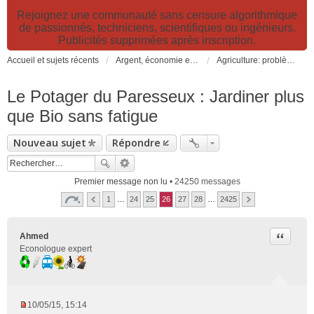
Rejoignez une communauté sans censure algorithmique
de passionnés, techniciens, scientifiques ou ingénieurs.
Publicités supprimées après inscription.
Accueil et sujets récents
Argent, économie et finance. Alimentation et agriculture. Développement durable, pollution de l'air et catastrophes. Gestion des déchets.
Agriculture: problèmes et pollutions, nouvelles techniques et solutions
Le Potager du Paresseux : Jardiner plus
que Bio sans fatigue
Nouveau sujet
Répondre
Premier message non lu
• 24250 messages
1
…
24
25
26
27
28
…
2425
Citer
Ahmed
Econologue expert
10/05/15, 15:14