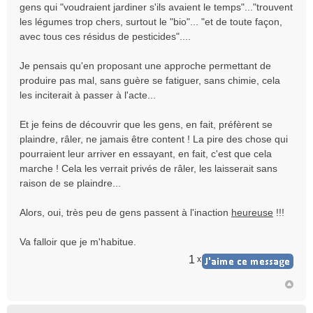
n
gens qui "voudraient jardiner s'ils avaient le temps"..."trouvent
o
les légumes trop chers, surtout le "bio"... "et de toute façon,
n
avec tous ces résidus de pesticides"....
l
u
Je pensais qu'en proposant une approche permettant de
produire pas mal, sans guère se fatiguer, sans chimie, cela
les inciterait à passer à l'acte...
Et je feins de découvrir que les gens, en fait, préfèrent se
plaindre, râler, ne jamais être content ! La pire des chose qui
pourraient leur arriver en essayant, en fait, c'est que cela
marche ! Cela les verrait privés de râler, les laisserait sans
raison de se plaindre...
Alors, oui, très peu de gens passent à l'inaction
heureuse
!!!
Va falloir que je m'habitue.
1
x