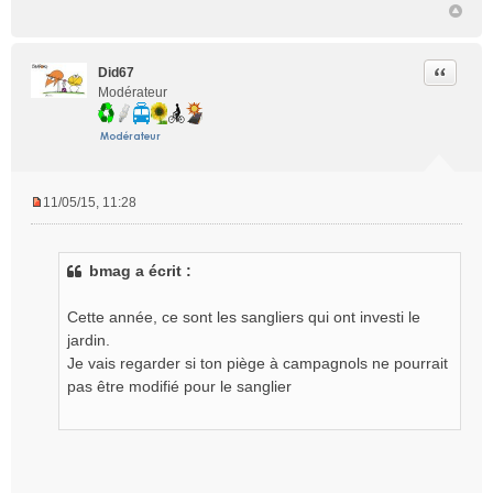
Citer
Did67
Modérateur
11/05/15, 11:28
M
e
s
bmag a écrit :
s
a
g
Cette année, ce sont les sangliers qui ont investi le
e
jardin.
n
Je vais regarder si ton piège à campagnols ne pourrait
o
pas être modifié pour le sanglier
n
l
u