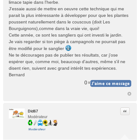
limace tapie dans l'herbe.
g
e
J'essaie aussi de mettre en oeuvre cette technique qui me
n
parait la plus intéressante à développer pour que les plantes
o
poussent naturellement dans le couscous (dixit Les
n
Bourguignons),comme dans la vraie vie, quoi!
l
Cette année, ce sont les sangliers qui ont investi le jardin.
u
Je vais regarder si ton piège à campagnols ne pourrait pas
être modifié pour le sanglier
Ne te décourages pas de publier tes résultats, car j'ose
espérer que, comme moi, beaucoup d'autres, même s'il ne
disent rien, suivent avec grand intérêt tes expériences.
Bernard
0
x
Citer
Did67
Modérateur