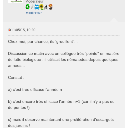
Modérateur
11/05/15, 10:20
M
e
Chez moi, par chance, ils "grouillent"...
s
s
Discussion ce matin avec un collègue très "pointu" en matière
a
de lutte biologique : il utilisait les nématodes depuis quelques
g
e
années...
n
o
Constat :
n
l
a) c'est très efficace l'année n
u
b) c'est encore très efficace l'année n+1 (car il n'y a pas eu
de pontes !)
c) mais il observe maintenant une prolifération d'escargots
des jardins !