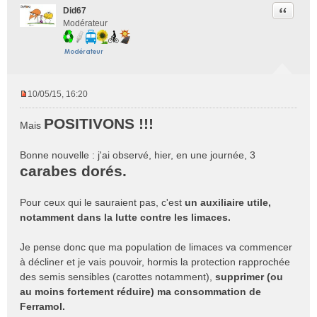
Citer
Did67
Modérateur
10/05/15, 16:20
M
e
POSITIVONS !!!
Mais
s
s
Bonne nouvelle : j'ai observé, hier, en une journée, 3
a
g
carabes dorés.
e
n
Pour ceux qui le sauraient pas, c'est
un auxiliaire utile,
o
notamment dans la lutte contre les limaces.
n
l
u
Je pense donc que ma population de limaces va commencer
à décliner et je vais pouvoir, hormis la protection rapprochée
des semis sensibles (carottes notamment),
supprimer (ou
au moins fortement réduire) ma consommation de
Ferramol.