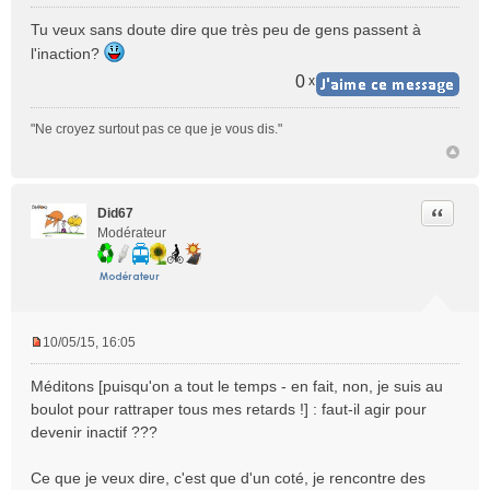
M
e
Tu veux sans doute dire que très peu de gens passent à
s
l'inaction?
s
a
0
x
g
e
"Ne croyez surtout pas ce que je vous dis."
n
o
n
l
Citer
Did67
u
Modérateur
10/05/15, 16:05
M
e
Méditons [puisqu'on a tout le temps - en fait, non, je suis au
s
boulot pour rattraper tous mes retards !] : faut-il agir pour
s
devenir inactif ???
a
g
e
Ce que je veux dire, c'est que d'un coté, je rencontre des