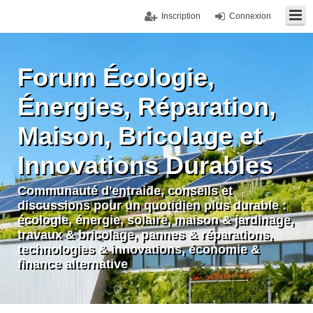
Inscription
Connexion
Forum Écologie,
Énergies, Réparation,
Maison, Bricolage et
Innovations Durables
Communauté d'entraide, conseils et
discussions pour un quotidien plus durable :
écologie, énergie, solaire, maison & jardinage,
travaux & bricolage, pannes & réparations,
technologies & innovations, économie &
finance alternative