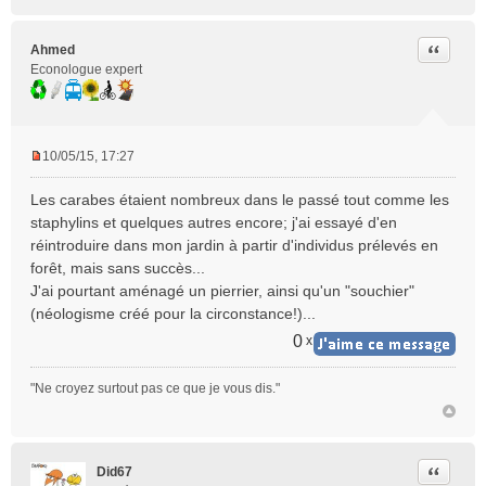
Citer
Ahmed
Econologue expert
10/05/15, 17:27
M
e
Les carabes étaient nombreux dans le passé tout comme les
s
staphylins et quelques autres encore; j'ai essayé d'en
s
réintroduire dans mon jardin à partir d'individus prélevés en
a
forêt, mais sans succès...
g
e
J'ai pourtant aménagé un pierrier, ainsi qu'un "souchier"
n
(néologisme créé pour la circonstance!)...
o
0
x
n
l
u
"Ne croyez surtout pas ce que je vous dis."
Citer
Did67