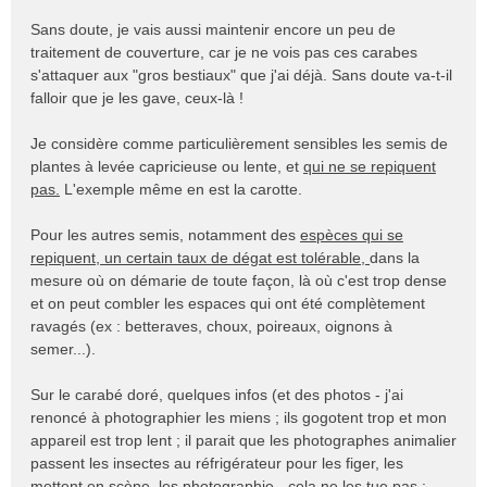
Sans doute, je vais aussi maintenir encore un peu de
traitement de couverture, car je ne vois pas ces carabes
s'attaquer aux "gros bestiaux" que j'ai déjà. Sans doute va-t-il
falloir que je les gave, ceux-là !
Je considère comme particulièrement sensibles les semis de
plantes à levée capricieuse ou lente, et
qui ne se repiquent
pas.
L'exemple même en est la carotte.
Pour les autres semis, notamment des
espèces qui se
repiquent, un certain taux de dégat est tolérable,
dans la
mesure où on démarie de toute façon, là où c'est trop dense
et on peut combler les espaces qui ont été complètement
ravagés (ex : betteraves, choux, poireaux, oignons à
semer...).
Sur le carabé doré, quelques infos (et des photos - j'ai
renoncé à photographier les miens ; ils gogotent trop et mon
appareil est trop lent ; il parait que les photographes animalier
passent les insectes au réfrigérateur pour les figer, les
mettent en scène, les photographie - cela ne les tue pas :