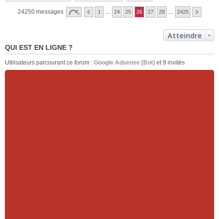
24250 messages
1
…
24
25
26
27
28
…
2425
Atteindre
QUI EST EN LIGNE ?
Utilisateurs parcourant ce forum :
Google Adsense [Bot]
et 9 invités