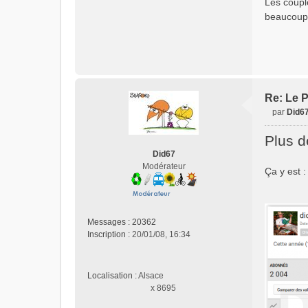
Les couple
beaucoup 
Re: Le P
par
Did6
M
e
Plus d
s
Did67
s
Modérateur
Ça y est 
a
g
e
n
o
Messages :
20362
n
Inscription :
20/01/08, 16:34
l
u
Localisation :
Alsace
x 8695