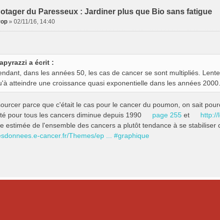
otager du Paresseux : Jardiner plus que Bio sans fatigue
rop
»
02/11/16, 14:40
apyrazzi a écrit :
ndant, dans les années 50, les cas de cancer se sont multipliés. Lente
u'à atteindre une croissance quasi exponentielle dans les années 2000
sourcer parce que c'était le cas pour le cancer du poumon, on sait pou
ité pour tous les cancers diminue depuis 1990
page 255
et
http:/
ce estimée de l'ensemble des cancers a plutôt tendance à se stabiliser
/lesdonnees.e-cancer.fr/Themes/ep ... #graphique