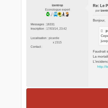
izentrop
Re: Le P
Econologue expert
par
izent
M
e
Bonjour,
s
Messages :
16331
s
Inscription :
17/03/14, 23:42
p
a
g
Cepe
Localisation :
picardie
e
jusq
x 2315
n
Contact :
o
C
Faudrait 
n
o
La mortal
l
n
L'inciden
u
t
http:/
a
c
t
e
r
i
z
e
n
t