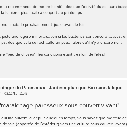
e te recommande de mettre bientôt, dès que l'activité du sol aura baiss
la lumière, plus facile à couper) au printemps...
donc : mets-le prochainement, juste avant le foin.
 juste une légère minéralisation si les bactéries sont encore actives, en
ps, dès que cela se réchauffe un peu... alors qu'il n'y a encore rien.
ra "peu de choses", les conditions étant très loin de l'idéal.
otager du Paresseux : Jardiner plus que Bio sans fatigue
7
»
02/11/16, 11:43
"maraichage paresseux sous couvert vivant"
 qui me suivent ici depuis quelques temps, vous savez que me titille d
 de foin (apportée de l’extérieur) vers une culture sous couvert vivant 