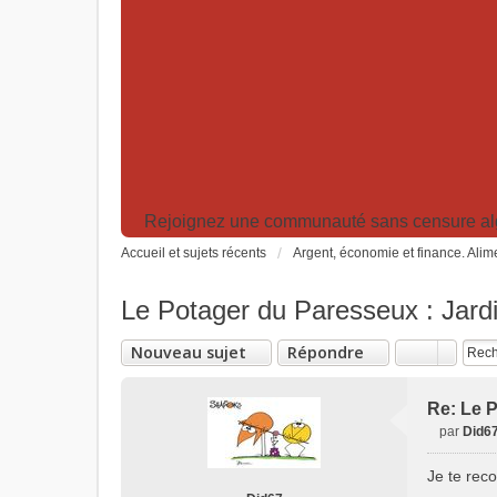
Rejoignez une communauté sans censure algor
Accueil et sujets récents
Argent, économie et finance. Alime
Le Potager du Paresseux : Jardi
Nouveau sujet
Répondre
Re: Le P
par
Did6
M
e
Je te rec
s