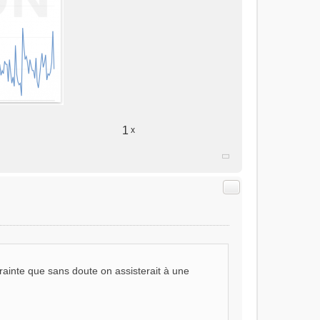
1
x
Citer
rainte que sans doute on assisterait à une