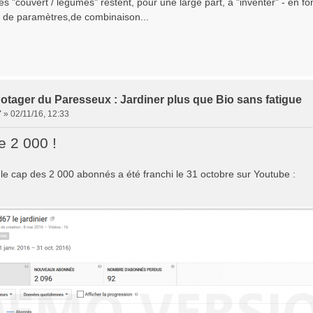
s "couvert / légumes" restent, pour une large part, à "inventer" - en fo
de paramètres,de combinaison...
otager du Paresseux : Jardiner plus que Bio sans fatigue
7
»
02/11/16, 12:33
e 2 000 !
: le cap des 2 000 abonnés a été franchi le 31 octobre sur Youtube :