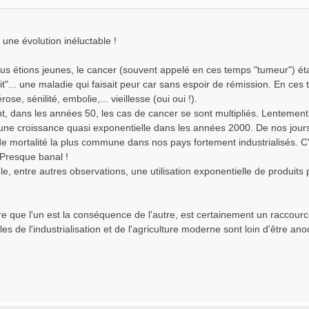
 une évolution inéluctable !
s étions jeunes, le cancer (souvent appelé en ces temps "tumeur") éta
t"... une maladie qui faisait peur car sans espoir de rémission. En ces 
ose, sénilité, embolie,... vieillesse (oui oui !).
, dans les années 50, les cas de cancer se sont multipliés. Lentement 
 une croissance quasi exponentielle dans les années 2000. De nos jours
de mortalité la plus commune dans nos pays fortement industrialisés. C'
 Presque banal !
le, entre autres observations, une utilisation exponentielle de produits 
ire que l'un est la conséquence de l'autre, est certainement un raccourc
les de l'industrialisation et de l'agriculture moderne sont loin d'être 