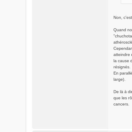
o
n
l
Non, c'est
u
Quand nou
"chuchotai
athérosclér
Cependant
atteindre
la cause 
résignés.
En parallè
large).
De là à d
que les rô
cancers.