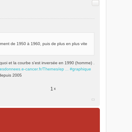
Citer
ment de 1950 à 1960, puis de plus en plus vite
.
rquoi et la courbe s'est inversée en 1990 (homme) .
/lesdonnees.e-cancer.fr/Themes/ep ... #graphique
 depuis 2005
1
x