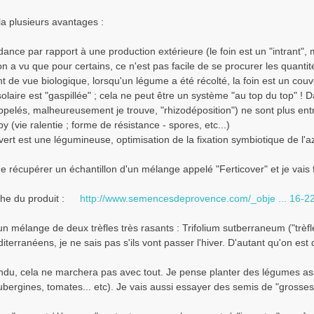
ela plusieurs avantages :
ance par rapport à une production extérieure (le foin est un "intrant", 
 (on a vu que pour certains, ce n'est pas facile de se procurer les quantit
nt de vue biologique, lorsqu'un légume a été récolté, la foin est un couv
solaire est "gaspillée" ; cela ne peut être un système "au top du top" ! D
appelés, malheureusement je trouve, "rhizodéposition") ne sont plus ent
y (vie ralentie ; forme de résistance - spores, etc...)
uvert est une légumineuse, optimisation de la fixation symbiotique de l'a
e récupérer un échantillon d'un mélange appelé "Ferticover" et je vais 
iche du produit :
http://www.semencesdeprovence.com/_obje ... 16-22
d'un mélange de deux trèfles très rasants : Trifolium sutberraneum ("trèfl
iterranéens, je ne sais pas s'ils vont passer l'hiver. D'autant qu'on est d
ndu, cela ne marchera pas avec tout. Je pense planter des légumes a
bergines, tomates... etc). Je vais aussi essayer des semis de "grosses 