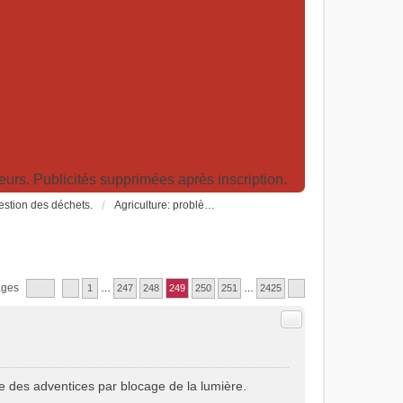
rs. Publicités supprimées après inscription.
Gestion des déchets.
Agriculture: problèmes et pollutions, nouvelles techniques et solutions
ages
1
…
247
248
249
250
251
…
2425
Citer
e des adventices par blocage de la lumière.