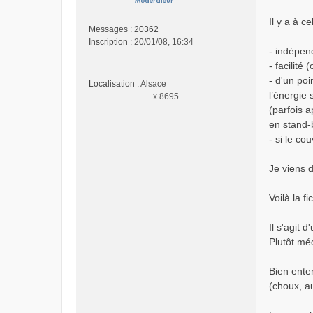
e
n
Il y a à c
o
Messages :
20362
n
Inscription :
20/01/08, 16:34
- indépend
l
- facilité
u
- d'un poi
Localisation :
Alsace
l’énergie 
x 8695
(parfois 
en stand-b
- si le co
Je viens d
Voilà la f
Il s'agit 
Plutôt méd
Bien ente
(choux, au