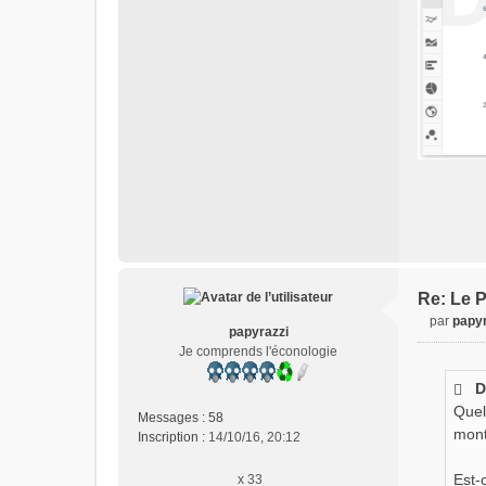
Re: Le P
par
papyr
papyrazzi
M
Je comprends l'éconologie
e
s
D
s
Quel
a
Messages :
58
g
mont
Inscription :
14/10/16, 20:12
e
n
Est-
x 33