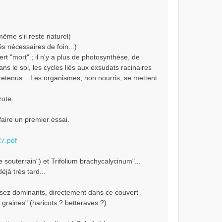
même s'il reste naturel)
és nécessaires de foin...)
ert "mort" ; il n'y a plus de photosynthèse, de
ans le sol, les cycles liés aux exsudats racinaires
retenus... Les organismes, non nourris, se mettent
zote.
faire un premier essai.
7.pdf
e souterrain") et Trifolium brachycalycinum"...
éjà très tard...
ssez dominants, directement dans ce couvert
graines" (haricots ? betteraves ?).