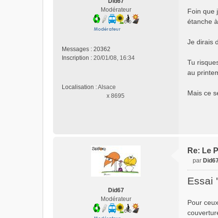
Did67
s
Modérateur
Foin que j
a
étanche à 
g
e
n
Je dirais 
o
Messages :
20362
n
Inscription :
20/01/08, 16:34
Tu risques
l
au printem
u
Localisation :
Alsace
Mais ce se
x 8695
Re: Le P
par
Did6
M
e
Essai 
s
Did67
s
Modérateur
Pour ceux
a
g
couverture