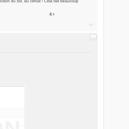
nction du sol, du climat ! Cela fait beaucoup
4
x
Citer