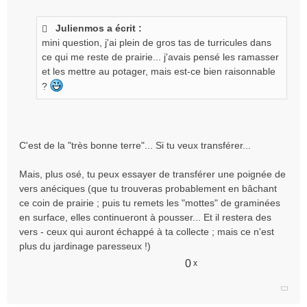
e
s
Julienmos a écrit :
s
mini question, j'ai plein de gros tas de turricules dans
a
g
ce qui me reste de prairie... j'avais pensé les ramasser
e
et les mettre au potager, mais est-ce bien raisonnable
n
?
o
n
l
u
C'est de la "très bonne terre"... Si tu veux transférer...
Mais, plus osé, tu peux essayer de transférer une poignée de
vers anéciques (que tu trouveras probablement en bâchant
ce coin de prairie ; puis tu remets les "mottes" de graminées
en surface, elles continueront à pousser... Et il restera des
vers - ceux qui auront échappé à ta collecte ; mais ce n'est
plus du jardinage paresseux !)
0
x