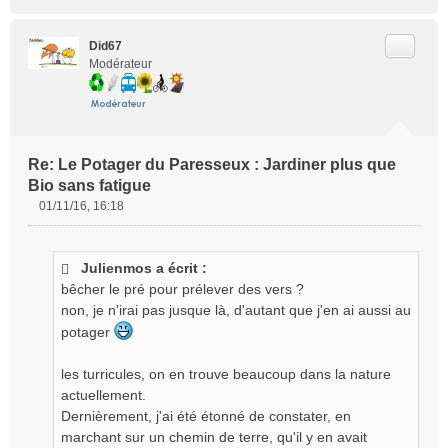
Citer
Did67
Modérateur
Re: Le Potager du Paresseux : Jardiner plus que
Bio sans fatigue
01/11/16, 16:18
M
e
s
Julienmos a écrit :
s
bêcher le pré pour prélever des vers ?
a
g
non, je n'irai pas jusque là, d'autant que j'en ai aussi au
e
potager
n
o
les turricules, on en trouve beaucoup dans la nature
n
actuellement.
l
Dernièrement, j'ai été étonné de constater, en
u
marchant sur un chemin de terre, qu'il y en avait