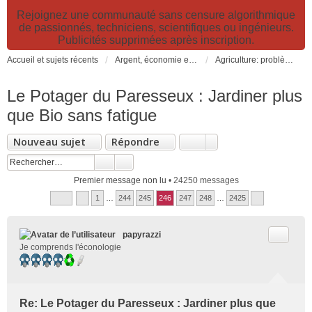
Rejoignez une communauté sans censure algorithmique
de passionnés, techniciens, scientifiques ou ingénieurs.
Publicités supprimées après inscription.
Accueil et sujets récents
Argent, économie et finance. Alimentation et agriculture. Développement durable, pollution de l'air et catastrophes. Gestion des déchets.
Agriculture: problèmes et pollutions, nouvelles techniques et solutions
Le Potager du Paresseux : Jardiner plus
que Bio sans fatigue
Nouveau sujet
Répondre
Premier message non lu
• 24250 messages
1
…
244
245
246
247
248
…
2425
Citer
papyrazzi
Je comprends l'éconologie
Re: Le Potager du Paresseux : Jardiner plus que