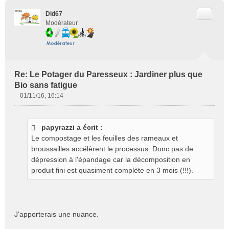
Citer
Did67
Modérateur
Re: Le Potager du Paresseux : Jardiner plus que
Bio sans fatigue
01/11/16, 16:14
M
e
s
papyrazzi a écrit :
s
Le compostage et les feuilles des rameaux et
a
g
broussailles accélèrent le processus. Donc pas de
e
dépression à l'épandage car la décomposition en
n
produit fini est quasiment complète en 3 mois (!!!).
o
n
l
u
J'apporterais une nuance.