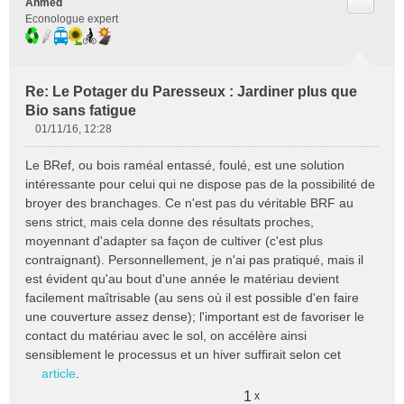
Citer
Ahmed
Econologue expert
Re: Le Potager du Paresseux : Jardiner plus que
Bio sans fatigue
01/11/16, 12:28
M
e
Le BRef, ou bois raméal entassé, foulé, est une solution
s
intéressante pour celui qui ne dispose pas de la possibilité de
s
broyer des branchages. Ce n'est pas du véritable BRF au
a
sens strict, mais cela donne des résultats proches,
g
e
moyennant d'adapter sa façon de cultiver (c'est plus
n
contraignant). Personnellement, je n'ai pas pratiqué, mais il
o
est évident qu'au bout d'une année le matériau devient
n
facilement maîtrisable (au sens où il est possible d'en faire
l
une couverture assez dense); l'important est de favoriser le
u
contact du matériau avec le sol, on accélère ainsi
sensiblement le processus et un hiver suffirait selon cet
article
.
1
x