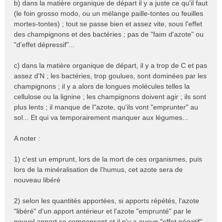
b) dans la matière organique de départ il y a juste ce qu'il faut
(le foin grosso modo, ou un mélange paille-tontes ou feuilles
mortes-tontes) ; tout se passe bien et assez vite, sous l'effet
des champignons et des bactéries ; pas de "faim d'azote" ou
"d'effet dépressif"...
c) dans la matière organique de départ, il y a trop de C et pas
assez d'N ; les bactéries, trop goulues, sont dominées par les
champignons ; il y a alors de longues molécules telles la
cellulose ou la lignine ; les champignons doivent agir ; ils sont
plus lents ; il manque de l"azote, qu'ils vont "emprunter" au
sol... Et qui va temporairement manquer aux légumes...
A noter :
1) c'est un emprunt, lors de la mort de ces organismes, puis
lors de la minéralisation de l'humus, cet azote sera de
nouveau libéré
2) selon les quantités apportées, si apports répétés, l'azote
"libéré" d'un apport antérieur et l'azote "emprunté" par le
nouvel apport se compensent et il n'y a aucun "effet négatif"...