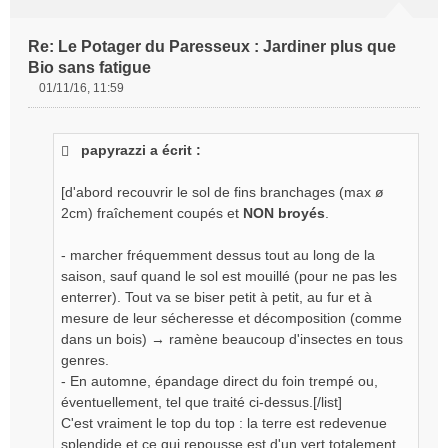
Re: Le Potager du Paresseux : Jardiner plus que
Bio sans fatigue
01/11/16, 11:59
M
e
s
papyrazzi a écrit :
s
a
g
[d'abord recouvrir le sol de fins branchages (max ø
e
2cm) fraîchement coupés et
NON broyés
.
n
o
- marcher fréquemment dessus tout au long de la
n
saison, sauf quand le sol est mouillé (pour ne pas les
l
enterrer). Tout va se biser petit à petit, au fur et à
u
mesure de leur sécheresse et décomposition (comme
dans un bois) → ramène beaucoup d'insectes en tous
genres.
- En automne, épandage direct du foin trempé ou,
éventuellement, tel que traité ci-dessus.[/list]
C'est vraiment le top du top : la terre est redevenue
splendide et ce qui repousse est d'un vert totalement