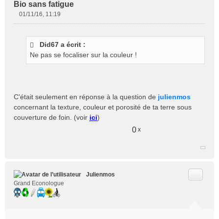
Bio sans fatigue
01/11/16, 11:19
M
e
s
Did67 a écrit :
s
Ne pas se focaliser sur la couleur !
a
g
e
n
o
C'était seulement en réponse à la question de
julienmos
n
concernant la texture, couleur et porosité de ta terre sous
l
couverture de foin. (voir
ici
)
u
0
x
Citer
Julienmos
Grand Econologue