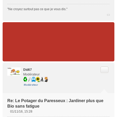
"Ne croyez surtout pas ce que je vous dis."
Citer
Did67
Modérateur
Re: Le Potager du Paresseux : Jardiner plus que
Bio sans fatigue
01/11/16, 15:28
M