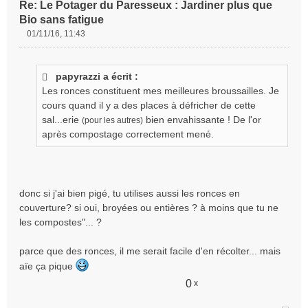
Re: Le Potager du Paresseux : Jardiner plus que
Bio sans fatigue
01/11/16, 11:43
M
e
s
papyrazzi a écrit :
s
Les ronces constituent mes meilleures broussailles. Je
a
g
cours quand il y a des places à défricher de cette
e
sal...erie
bien envahissante ! De l'or
(pour les autres)
n
après compostage correctement mené.
o
n
l
u
donc si j'ai bien pigé, tu utilises aussi les ronces en
couverture? si oui, broyées ou entières ? à moins que tu ne
les compostes"... ?
parce que des ronces, il me serait facile d'en récolter... mais
aïe ça pique
0
x