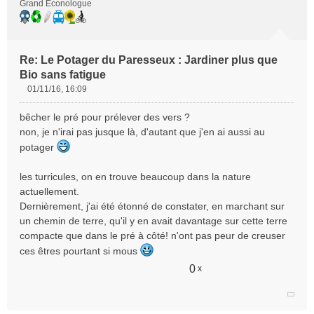
Grand Econologue
Re: Le Potager du Paresseux : Jardiner plus que
Bio sans fatigue
01/11/16, 16:09
M
e
bêcher le pré pour prélever des vers ?
s
non, je n'irai pas jusque là, d'autant que j'en ai aussi au
s
potager
a
g
e
les turricules, on en trouve beaucoup dans la nature
n
actuellement.
o
Dernièrement, j'ai été étonné de constater, en marchant sur
n
un chemin de terre, qu'il y en avait davantage sur cette terre
l
compacte que dans le pré à côté! n'ont pas peur de creuser
u
ces êtres pourtant si mous
0
x