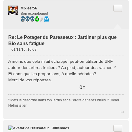
Citer
Mixieer56
Bon éconologue!
Re: Le Potager du Paresseux : Jardiner plus que
Bio sans fatigue
01/11/16, 16:09
M
e
A moins que cela m'ait échappé, peut-on utiliser du BRF
s
autour des arbres fruitiers ? Au pied, autour des racines ?
s
Et dans quelles proportions, à quelle périodes?
a
Merci de vos réponses.
g
e
0
x
n
o
" Mets le désordre dans ton jardin et de l'ordre dans tes idées !" Didier
n
Helmstetter
l
u
Citer
Julienmos