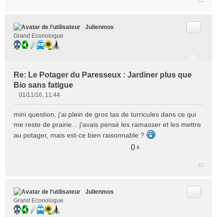
Citer
Julienmos
Grand Econologue
Re: Le Potager du Paresseux : Jardiner plus que
Bio sans fatigue
01/11/16, 11:44
M
e
mini question, j'ai plein de gros tas de turricules dans ce qui
s
me reste de prairie... j'avais pensé les ramasser et les mettre
s
au potager, mais est-ce bien raisonnable ?
a
g
0
x
e
n
o
n
l
Citer
Julienmos
u
Grand Econologue