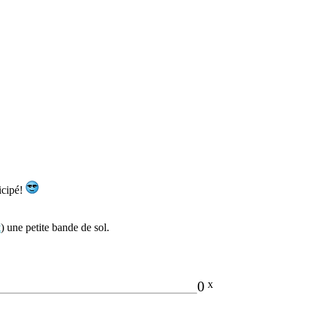
ticipé!
t
) une petite bande de sol.
0
x