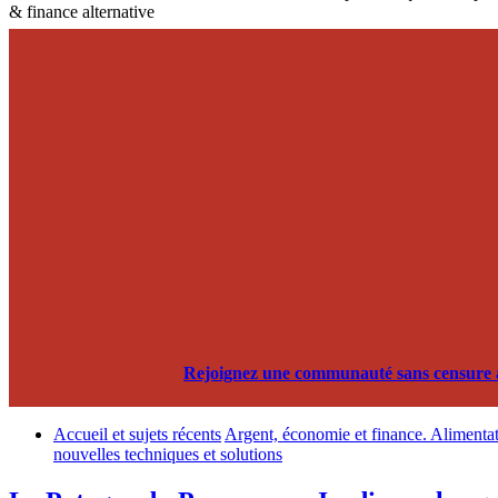
& finance alternative
Rejoignez une communauté sans censure alg
Accueil et sujets récents
Argent, économie et finance. Alimentati
nouvelles techniques et solutions