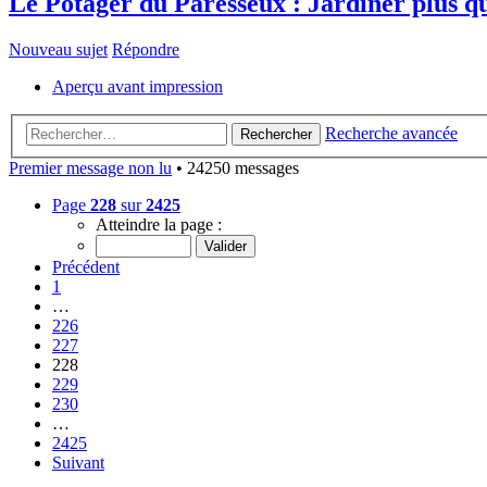
Le Potager du Paresseux : Jardiner plus qu
Nouveau sujet
Répondre
Aperçu avant impression
Recherche avancée
Rechercher
Premier message non lu
• 24250 messages
Page
228
sur
2425
Atteindre la page :
Précédent
1
…
226
227
228
229
230
…
2425
Suivant