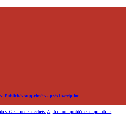
. Publicités supprimées après inscription.
phes. Gestion des déchets.
Agriculture: problèmes et pollutions,