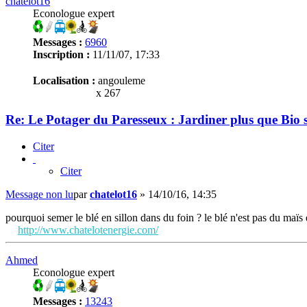
chatelot16
Econologue expert
Messages :
6960
Inscription :
11/11/07, 17:33
Localisation :
angouleme
x 267
Re: Le Potager du Paresseux : Jardiner plus que Bio s
Citer
Citer
Message non lu
par
chatelot16
»
14/10/16, 14:35
pourquoi semer le blé en sillon dans du foin ? le blé n'est pas du maïs 
http://www.chatelotenergie.com/
Ahmed
Econologue expert
Messages :
13243