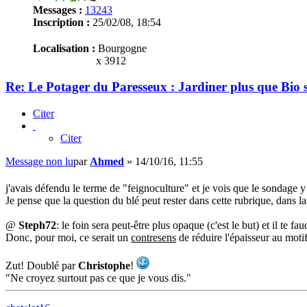
Messages :
13243
Inscription :
25/02/08, 18:54
Localisation :
Bourgogne
x 3912
Re: Le Potager du Paresseux : Jardiner plus que Bio s
Citer
Citer
Message non lu
par
Ahmed
»
14/10/16, 11:55
j'avais défendu le terme de "feignoculture" et je vois que le sondage y é
Je pense que la question du blé peut rester dans cette rubrique, dans la
@
Steph72
: le foin sera peut-être plus opaque (c'est le but) et il te 
Donc, pour moi, ce serait un
contresens
de réduire l'épaisseur au motif
Zut! Doublé par
Christophe
!
"Ne croyez surtout pas ce que je vous dis."