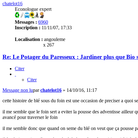
chatelot16
Econologue expert
Messages :
6960
Inscription :
11/11/07, 17:33
Localisation :
angouleme
x 267
Re: Le Potager du Paresseux : Jardiner plus que Bio s
Citer
Citer
Message non lu
par
chatelot16
»
14/10/16, 11:17
cette histoire de blé sous du foin est une occasion de preciser a quoi se
il me semble que le foin sert a eviter la pousse des adventisse ailleur q
avancé pour traverser le foin
il me semble donc que quand on seme du blé on veut que ça pousse part