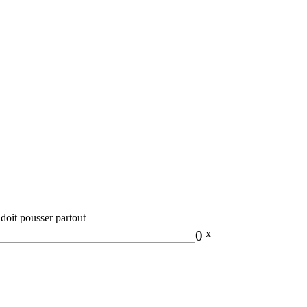
 doit pousser partout
0
x