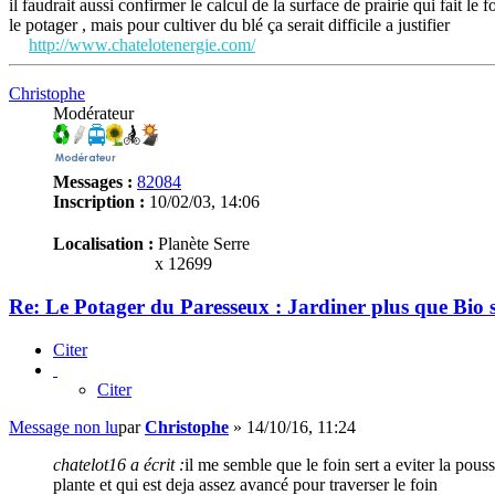
il faudrait aussi confirmer le calcul de la surface de prairie qui fait 
le potager , mais pour cultiver du blé ça serait difficile a justifier
http://www.chatelotenergie.com/
Christophe
Modérateur
Messages :
82084
Inscription :
10/02/03, 14:06
Localisation :
Planète Serre
x 12699
Re: Le Potager du Paresseux : Jardiner plus que Bio s
Citer
Citer
Message non lu
par
Christophe
»
14/10/16, 11:24
chatelot16 a écrit :
il me semble que le foin sert a eviter la pous
plante et qui est deja assez avancé pour traverser le foin