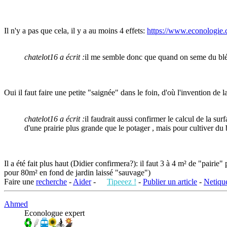
Il n'y a pas que cela, il y a au moins 4 effets:
https://www.econologie.c
chatelot16 a écrit :
il me semble donc que quand on seme du blé o
Oui il faut faire une petite "saignée" dans le foin, d'où l'invention de l
chatelot16 a écrit :
il faudrait aussi confirmer le calcul de la su
d'une prairie plus grande que le potager , mais pour cultiver du blé
Il a été fait plus haut (Didier confirmera?): il faut 3 à 4 m² de "pairi
pour 80m² en fond de jardin laissé "sauvage")
Faire une
recherche
-
Aider
-
Tipeeez !
-
Publier un article
-
Netique
Ahmed
Econologue expert