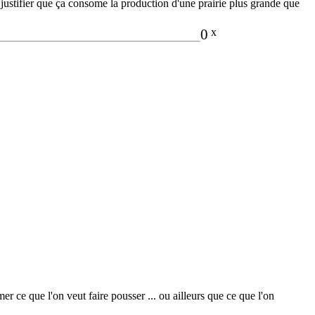
ut justifier que ça consome la production d'une prairie plus grande que
0
x
mer ce que l'on veut faire pousser ... ou ailleurs que ce que l'on