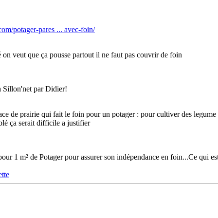
om/potager-pares ... avec-foin/
n veut que ça pousse partout il ne faut pas couvrir de foin
a Sillon'net par Didier!
rface de prairie qui fait le foin pour un potager : pour cultiver des legu
 ça serait difficile a justifier
e" pour 1 m² de Potager pour assurer son indépendance en foin...Ce qui est
tte