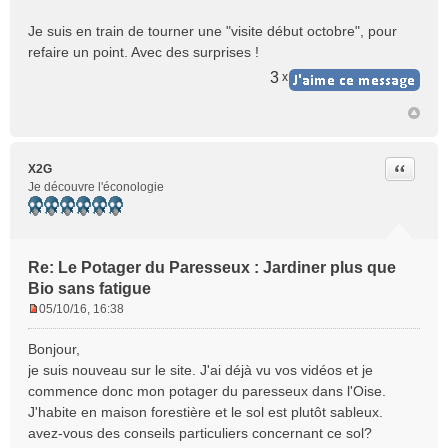
Je suis en train de tourner une "visite début octobre", pour
refaire un point. Avec des surprises !
3
x
Citer
X2G
Je découvre l'éconologie
Re: Le Potager du Paresseux : Jardiner plus que
Bio sans fatigue
05/10/16, 16:38
M
e
Bonjour,
s
je suis nouveau sur le site. J'ai déjà vu vos vidéos et je
s
commence donc mon potager du paresseux dans l'Oise.
a
J'habite en maison forestière et le sol est plutôt sableux.
g
e
avez-vous des conseils particuliers concernant ce sol?