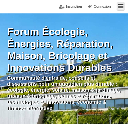
Inscription
Connexion
Forum Écologie,
Énergies, Réparation,
Maison, Bricolage et
Innovations Durables
Communauté d'entraide, conseils et
discussions pour un quotidien plus durable :
écologie, énergie, solaire, maison & jardinage,
travaux & bricolage, pannes & réparations,
technologies & innovations, économie &
finance alternative