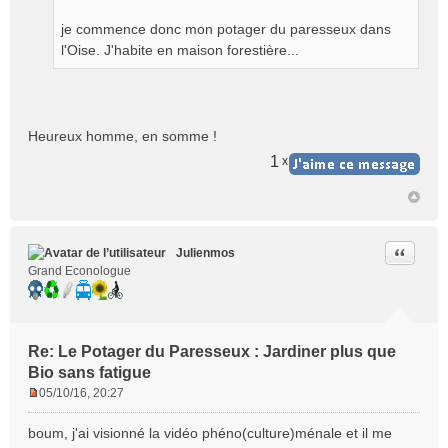
a
g
je commence donc mon potager du paresseux dans
e
l'Oise. J'habite en maison forestière...
n
o
n
l
Heureux homme, en somme !
u
1
x
Citer
Julienmos
Grand Econologue
Re: Le Potager du Paresseux : Jardiner plus que
Bio sans fatigue
05/10/16, 20:27
M
e
boum, j'ai visionné la vidéo phéno(culture)ménale et il me
s