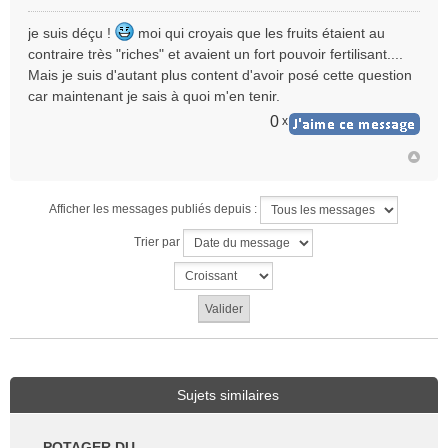
M
e
je suis déçu !
moi qui croyais que les fruits étaient au
s
contraire très "riches" et avaient un fort pouvoir fertilisant....
s
Mais je suis d'autant plus content d'avoir posé cette question
a
car maintenant je sais à quoi m'en tenir.
g
e
0
x
n
o
n
l
u
Afficher les messages publiés depuis :
Trier par
Sujets similaires
POTAGER DU