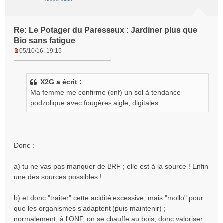
Re: Le Potager du Paresseux : Jardiner plus que
Bio sans fatigue
05/10/16, 19:15
M
e
s
X2G a écrit :
s
Ma femme me confirme (onf) un sol à tendance
a
g
podzolique avec fougères aigle, digitales...
e
n
o
n
Donc :
l
u
a) tu ne vas pas manquer de BRF ; elle est à la source ! Enfin
une des sources possibles !
b) et donc "traiter" cette acidité excessive, mais "mollo" pour
que les organismes s'adaptent (puis maintenir) ;
normalement, à l'ONF, on se chauffe au bois, donc valoriser