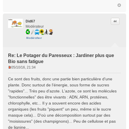
Citer
Did67
Modérateur
Re: Le Potager du Paresseux : Jardiner plus que
Bio sans fatigue
05/10/16, 21:34
M
e
Ce sont des fruits, donc une partie bien particulière d'une
s
plante. Donc surtout de l'énergie, sous forme de sucres
s
"rapides"... Très peu d'azote. L'azote, ce sont les molécules
a
"fonctionnelles" des être vivants : ADN, ARN, protéines,
g
e
chlorophylle, etc... Il y a souvent encore des acides
n
organiques (les fruits "piquent" un peu, même si le sucre
o
masque cela)... D'où une décomposition surtout par des
n
"moisissures" (des champignons)... Peu de cellulose et pas
l
de lignine...
u