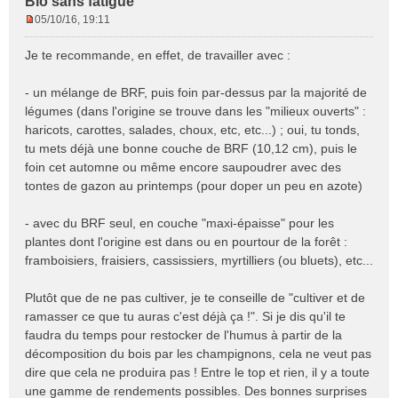
Bio sans fatigue
05/10/16, 19:11
M
e
Je te recommande, en effet, de travailler avec :
s
s
- un mélange de BRF, puis foin par-dessus par la majorité de
a
légumes (dans l'origine se trouve dans les "milieux ouverts" :
g
e
haricots, carottes, salades, choux, etc, etc...) ; oui, tu tonds,
n
tu mets déjà une bonne couche de BRF (10,12 cm), puis le
o
foin cet automne ou même encore saupoudrer avec des
n
tontes de gazon au printemps (pour doper un peu en azote)
l
u
- avec du BRF seul, en couche "maxi-épaisse" pour les
plantes dont l'origine est dans ou en pourtour de la forêt :
framboisiers, fraisiers, cassissiers, myrtilliers (ou bluets), etc...
Plutôt que de ne pas cultiver, je te conseille de "cultiver et de
ramasser ce que tu auras c'est déjà ça !". Si je dis qu'il te
faudra du temps pour restocker de l'humus à partir de la
décomposition du bois par les champignons, cela ne veut pas
dire que cela ne produira pas ! Entre le top et rien, il y a toute
une gamme de rendements possibles. Des bonnes surprises