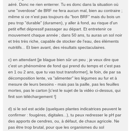
aéré. Donc ne rien enterrer. Tu es donc dans la situation où
une "overdose" de BRF ne fera aucun mal, bien au contraire ;
même si ce n'est pas toujours du "bon BRF" mais du bois un
peu trop "durable" (duramen), y aller à fond, au risque d'un
petit effet dépressif passager au départ. Et entretenir ce
mouvement chaque année ; dans 50 ans, tu auras un sol noir
et très très riche, capable de stocker de l'eau, des éléments
nutritifs... Et bien avant, des résultats spectaculaires.
c) en attendant [je blague bien sûr un peu ; je veux dire que
c'est un phénomène de fond qui prend du temps et c'est pas
en 1 ou 2 ans, que tu vas tout transformer], le foin, de par sa
décomposition lente, va "alimenter" les légumes au fur et à
mesure de leurs besoins - mais pas la paille, pas les feuilles
mortes, pas le carton [c'est le sujet de la vidéo ci-dessus, qui
finit son téléchargement !]
d) si le sol est acide (quelques plantes indicatrices peuvent le
confirmer : fougères, digitales...), tu peux redresser le pH par
des apports de cendres, ou, à défaut, de chaux agricole. Ne
pas être trop brutal, pour que les organismes du sol