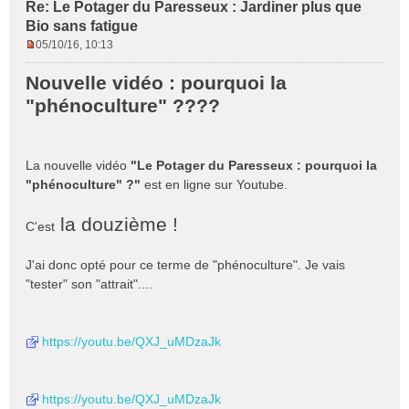
Re: Le Potager du Paresseux : Jardiner plus que
Bio sans fatigue
05/10/16, 10:13
M
e
Nouvelle vidéo : pourquoi la
s
"phénoculture" ????
s
a
g
e
La nouvelle vidéo
"Le Potager du Paresseux : pourquoi la
n
"phénoculture" ?"
est en ligne sur Youtube.
o
n
la douzième !
l
C'est
u
J'ai donc opté pour ce terme de "phénoculture". Je vais
"tester" son "attrait"....
https://youtu.be/QXJ_uMDzaJk
https://youtu.be/QXJ_uMDzaJk