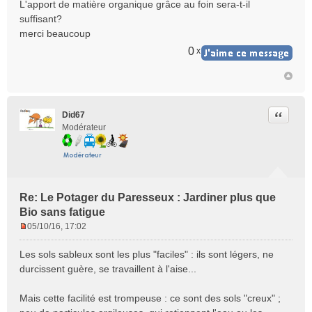
n
L'apport de matière organique grâce au foin sera-t-il
o
suffisant?
n
merci beaucoup
l
u
0
x
Citer
Did67
Modérateur
Re: Le Potager du Paresseux : Jardiner plus que
Bio sans fatigue
05/10/16, 17:02
M
e
Les sols sableux sont les plus "faciles" : ils sont légers, ne
s
durcissent guère, se travaillent à l'aise...
s
a
Mais cette facilité est trompeuse : ce sont des sols "creux" ;
g
e