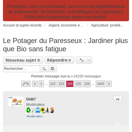
Rejoignez une communauté sans censure algorithmique
de passionnés, techniciens, scientifiques ou ingénieurs.
Publicités supprimées après inscription.
Accueil et sujets récents
Argent, économie et finance. Alimentation et agriculture. Développement durable, pollution de l'air et catastrophes. Gestion des déchets.
Agriculture: problèmes et pollutions, nouvelles techniques et solutions
Le Potager du Paresseux : Jardiner plus
que Bio sans fatigue
Nouveau sujet
Répondre
Premier message non lu
• 24250 messages
1
…
222
223
224
225
226
…
2425
Citer
Did67
Modérateur