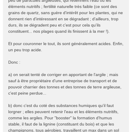
peu de particules argileuses, qui retiennent l'eau ou les
n
éléments nutritifs ; fertilité naturelle très faible (ce sont des
o
grains de quartz, sans guère d'intérêt pour les plantes, qui ne
n
donnent rien d'intéressant en se dégradant ; d'ailleurs, trop
l
durs, ils se dégradent peu et c'est pour cela qu'ils
u
constituent... nos plages quand ils finissent à la mer !).
Et pour couronner le tout, ils sont généralement acides. Enfin,
un peu trop acide.
Donc :
a) on serait tenté de corriger en apportant de l'argile ; mais
sauf à être propriétaire d'une entreprise de transport et de
pouvoir charrier des tonnes et des tonnes de terre argileuse,
c'est peine perdue...
b) donc c'est du coté des substances humiques qu'il faut
lorgner ; elles peuvent retenir l'eau et les éléments nutritifs,
comme les argiles. Pour "booster" la formation d'humus
stable, il faut de la lignine (constituant du bois) et que les
champignons, tous aérobies, travaillent un max dans un sol