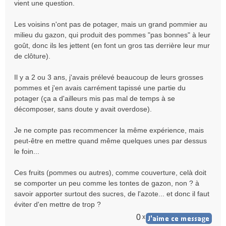
vient une question.
s
a
Les voisins n'ont pas de potager, mais un grand pommier au
g
e
milieu du gazon, qui produit des pommes "pas bonnes" à leur
n
goût, donc ils les jettent (en font un gros tas derrière leur mur
o
de clôture).
n
l
Il y a 2 ou 3 ans, j'avais prélevé beaucoup de leurs grosses
u
pommes et j'en avais carrément tapissé une partie du
potager (ça a d'ailleurs mis pas mal de temps à se
décomposer, sans doute y avait overdose).
Je ne compte pas recommencer la même expérience, mais
peut-être en mettre quand même quelques unes par dessus
le foin...
Ces fruits (pommes ou autres), comme couverture, celà doit
se comporter un peu comme les tontes de gazon, non ? à
savoir apporter surtout des sucres, de l'azote... et donc il faut
éviter d'en mettre de trop ?
0
x