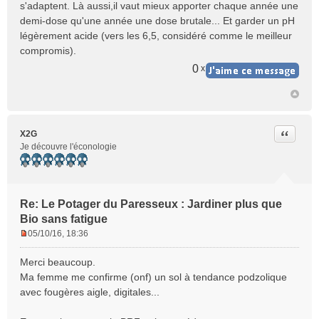
s'adaptent. Là aussi,il vaut mieux apporter chaque année une
demi-dose qu'une année une dose brutale... Et garder un pH
légèrement acide (vers les 6,5, considéré comme le meilleur
compromis).
0
x
Citer
X2G
Je découvre l'éconologie
Re: Le Potager du Paresseux : Jardiner plus que
Bio sans fatigue
05/10/16, 18:36
M
e
Merci beaucoup.
s
Ma femme me confirme (onf) un sol à tendance podzolique
s
avec fougères aigle, digitales...
a
g