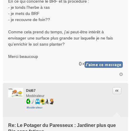
e
En ce qui concerne le BRF et la procédure :
n
- je tonds l'herbe à ras
o
- je mets du BRF
n
- je recouvre de foin??
l
u
Comme cela prend du temps, j'ai peut-être intérêt à
envisager une surface plus grande sur laquelle je ne fais
qu'enrichir le sol sans planter?
Merci beaucoup
0
x
Citer
Did67
Modérateur
Re: Le Potager du Paresseux : Jardiner plus que