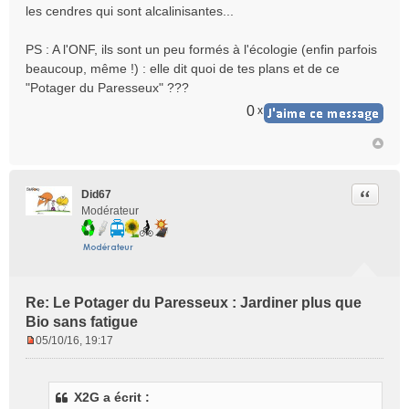
les cendres qui sont alcalinisantes...
PS : A l'ONF, ils sont un peu formés à l'écologie (enfin parfois
beaucoup, même !) : elle dit quoi de tes plans et de ce
"Potager du Paresseux" ???
0
x
Citer
Did67
Modérateur
Re: Le Potager du Paresseux : Jardiner plus que
Bio sans fatigue
05/10/16, 19:17
M
e
s
X2G a écrit :
s