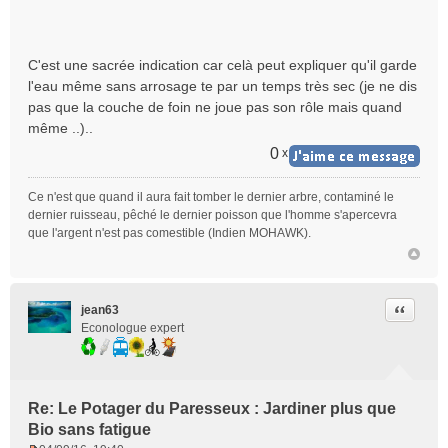
n
o
n
C'est une sacrée indication car celà peut expliquer qu'il garde
l
l'eau même sans arrosage te par un temps très sec (je ne dis
u
pas que la couche de foin ne joue pas son rôle mais quand
même ..)..
0
x
Ce n'est que quand il aura fait tomber le dernier arbre, contaminé le
dernier ruisseau, pêché le dernier poisson que l'homme s'apercevra
que l'argent n'est pas comestible (Indien MOHAWK).
Citer
jean63
Econologue expert
Re: Le Potager du Paresseux : Jardiner plus que
Bio sans fatigue