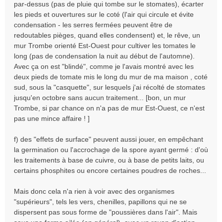
par-dessus (pas de pluie qui tombe sur le stomates), écarter
les pieds et ouvertures sur le coté (l'air qui circule et évite
condensation - les serres fermées peuvent être de
redoutables pièges, quand elles condensent) et, le rêve, un
mur Trombe orienté Est-Ouest pour cultiver les tomates le
long (pas de condensation la nuit au début de l'automne).
Avec ça on est "blindé", comme je l'avais montré avec les
deux pieds de tomate mis le long du mur de ma maison , coté
sud, sous la "casquette", sur lesquels j'ai récolté de stomates
jusqu'en octobre sans aucun traitement... [bon, un mur
Trombe, si par chance on n'a pas de mur Est-Ouest, ce n'est
pas une mince affaire ! ]
f) des "effets de surface" peuvent aussi jouer, en empêchant
la germination ou l'accrochage de la spore ayant germé : d'où
les traitements à base de cuivre, ou à base de petits laits, ou
certains phosphites ou encore certaines poudres de roches...
Mais donc cela n'a rien à voir avec des organismes
"supérieurs", tels les vers, chenilles, papillons qui ne se
dispersent pas sous forme de "poussières dans l'air". Mais