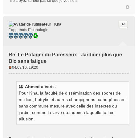
"Ne croyez surtout pas ce que je vous dis."
Citer
Kna
J'apprends l'éconologie
Re: Le Potager du Paresseux : Jardiner plus que
Bio sans fatigue
04/09/16, 19:20
M
e
s
Ahmed a écrit :
s
Pour
Kna
, la faculté de dissémination des spores de
a
g
mildiou, botrytis et autres champignons pathogènes est
e
sans commune mesure avec celle des insectes du
n
jardin, comme la larve du taupin à laquelle tu fais
o
allusion.
n
l
u