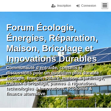
Inscription
Connexion
Forum Écologie,
Énergies, Réparation,
Maison, Bricolage et
Innovations Durables
Communauté d'entraide, conseils et
discussions pour un quotidien plus durable :
écologie, énergie, solaire, maison & jardinage,
travaux & bricolage, pannes & réparations,
technologies & innovations, économie &
finance alternative