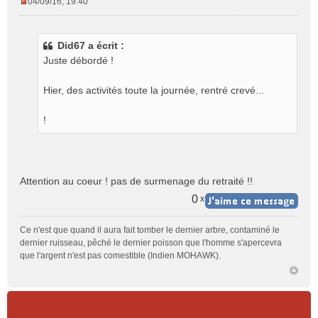
04/09/16, 19:40
M
e
s
Did67 a écrit :
s
Juste débordé !
a
g
e
Hier, des activités toute la journée, rentré crevé...
n
o
!
n
l
u
Attention au coeur ! pas de surmenage du retraité !!
0
x
Ce n'est que quand il aura fait tomber le dernier arbre, contaminé le
dernier ruisseau, pêché le dernier poisson que l'homme s'apercevra
que l'argent n'est pas comestible (Indien MOHAWK).