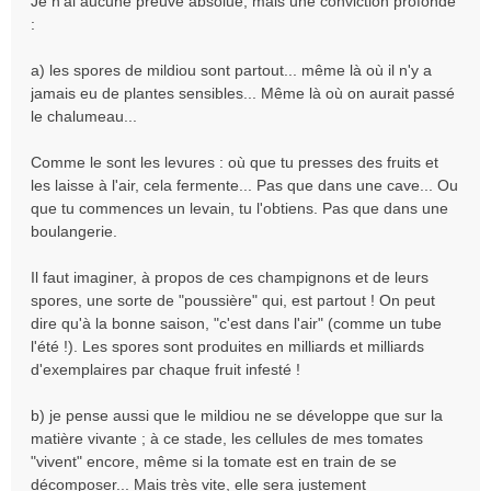
Je n'ai aucune preuve absolue, mais une conviction profonde
o
:
n
l
a) les spores de mildiou sont partout... même là où il n'y a
u
jamais eu de plantes sensibles... Même là où on aurait passé
le chalumeau...
Comme le sont les levures : où que tu presses des fruits et
les laisse à l'air, cela fermente... Pas que dans une cave... Ou
que tu commences un levain, tu l'obtiens. Pas que dans une
boulangerie.
Il faut imaginer, à propos de ces champignons et de leurs
spores, une sorte de "poussière" qui, est partout ! On peut
dire qu'à la bonne saison, "c'est dans l'air" (comme un tube
l'été !). Les spores sont produites en milliards et milliards
d'exemplaires par chaque fruit infesté !
b) je pense aussi que le mildiou ne se développe que sur la
matière vivante ; à ce stade, les cellules de mes tomates
"vivent" encore, même si la tomate est en train de se
décomposer... Mais très vite, elle sera justement