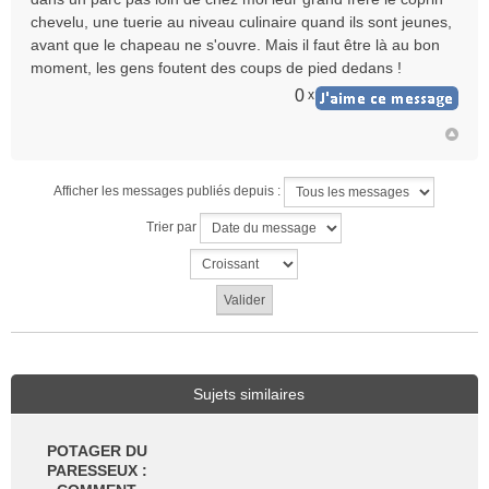
u
chevelu, une tuerie au niveau culinaire quand ils sont jeunes,
avant que le chapeau ne s'ouvre. Mais il faut être là au bon
moment, les gens foutent des coups de pied dedans !
0
x
Afficher les messages publiés depuis :
Trier par
Sujets similaires
POTAGER DU
PARESSEUX :