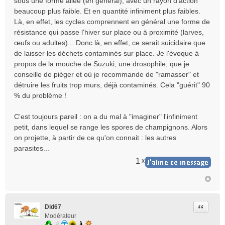
sous une forme ailée (en général), avec un rayon d'action
beaucoup plus faible. Et en quantité infiniment plus faibles.
Là, en effet, les cycles comprennent en général une forme de
résistance qui passe l'hiver sur place ou à proximité (larves,
œufs ou adultes)... Donc là, en effet, ce serait suicidaire que
de laisser les déchets contaminés sur place. Je l'évoque à
propos de la mouche de Suzuki, une drosophile, que je
conseille de piéger et où je recommande de "ramasser" et
détruire les fruits trop murs, déjà contaminés. Cela "guérit" 90
% du problème !
C'est toujours pareil : on a du mal à "imaginer" l'infiniment
petit, dans lequel se range les spores de champignons. Alors
on projette, à partir de ce qu'on connait : les autres
parasites...
1
x
Citer
Did67
Modérateur