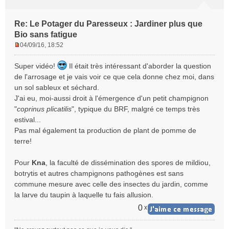
Re: Le Potager du Paresseux : Jardiner plus que
Bio sans fatigue
04/09/16, 18:52
M
e
Super vidéo!
Il était très intéressant d'aborder la question
s
de l'arrosage et je vais voir ce que cela donne chez moi, dans
s
un sol sableux et séchard.
a
J'ai eu, moi-aussi droit à l'émergence d'un petit champignon
g
e
"
coprinus plicatilis
", typique du BRF, malgré ce temps très
n
estival...
o
Pas mal également ta production de plant de pomme de
n
terre!
l
u
Pour
Kna
, la faculté de dissémination des spores de mildiou,
botrytis et autres champignons pathogènes est sans
commune mesure avec celle des insectes du jardin, comme
la larve du taupin à laquelle tu fais allusion.
0
x