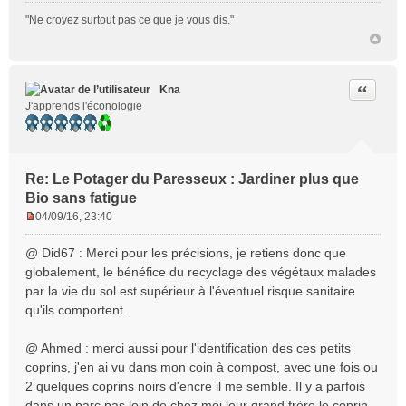
"Ne croyez surtout pas ce que je vous dis."
Citer
Kna
J'apprends l'éconologie
Re: Le Potager du Paresseux : Jardiner plus que
Bio sans fatigue
04/09/16, 23:40
M
e
@ Did67 : Merci pour les précisions, je retiens donc que
s
globalement, le bénéfice du recyclage des végétaux malades
s
par la vie du sol est supérieur à l'éventuel risque sanitaire
a
qu'ils comportent.
g
e
n
@ Ahmed : merci aussi pour l'identification des ces petits
o
coprins, j'en ai vu dans mon coin à compost, avec une fois ou
n
2 quelques coprins noirs d'encre il me semble. Il y a parfois
l
dans un parc pas loin de chez moi leur grand frère le coprin