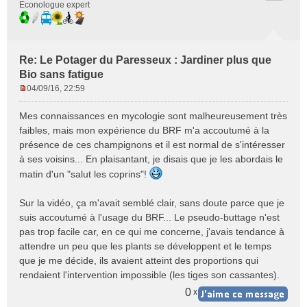
Econologue expert
Re: Le Potager du Paresseux : Jardiner plus que
Bio sans fatigue
04/09/16, 22:59
M
e
Mes connaissances en mycologie sont malheureusement très
s
faibles, mais mon expérience du BRF m'a accoutumé à la
s
présence de ces champignons et il est normal de s'intéresser
a
à ses voisins... En plaisantant, je disais que je les abordais le
g
e
matin d'un "salut les coprins"!
n
o
Sur la vidéo, ça m'avait semblé clair, sans doute parce que je
n
suis accoutumé à l'usage du BRF... Le pseudo-buttage n'est
l
pas trop facile car, en ce qui me concerne, j'avais tendance à
u
attendre un peu que les plants se développent et le temps
que je me décide, ils avaient atteint des proportions qui
rendaient l'intervention impossible (les tiges son cassantes).
0
x