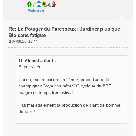
Re: Le Potager du Paresseux : Jardiner plus que
Bio sans fatigue
04/09/16, 22:44
M
e
s
Ahmed a écrit :
s
Super vidéo!
a
g
e
J'ai eu, moi-aussi droit à l'émergence d'un petit
n
champignon "
coprinus plicatilis
", typique du BRF,
o
malgré ce temps très estival...
n
l
Pas mal également ta production de plant de pomme
u
de terre!