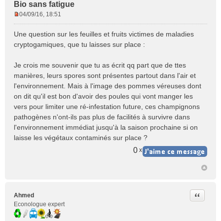
Bio sans fatigue
04/09/16, 18:51
M
e
Une question sur les feuilles et fruits victimes de maladies
s
cryptogamiques, que tu laisses sur place :
s
a
Je crois me souvenir que tu as écrit qq part que de ttes
g
e
manières, leurs spores sont présentes partout dans l'air et
n
l'environnement. Mais à l'image des pommes véreuses dont
o
on dit qu'il est bon d'avoir des poules qui vont manger les
n
vers pour limiter une ré-infestation future, ces champignons
l
pathogènes n'ont-ils pas plus de facilités à survivre dans
u
l'environnement immédiat jusqu'à la saison prochaine si on
laisse les végétaux contaminés sur place ?
0
x
Citer
Ahmed
Econologue expert