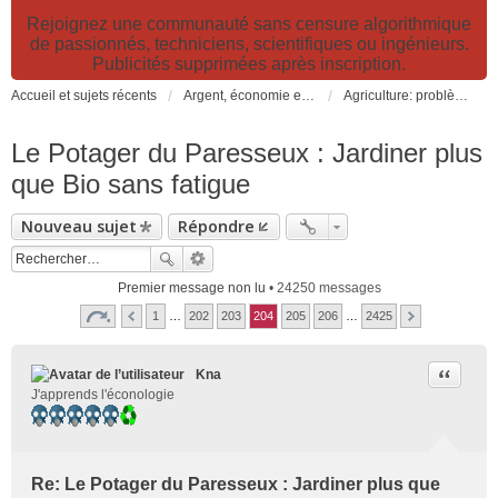
Rejoignez une communauté sans censure algorithmique
de passionnés, techniciens, scientifiques ou ingénieurs.
Publicités supprimées après inscription.
Accueil et sujets récents
Argent, économie et finance. Alimentation et agriculture. Développement durable, pollution de l'air et catastrophes. Gestion des déchets.
Agriculture: problèmes et pollutions, nouvelles techniques et solutions
Le Potager du Paresseux : Jardiner plus
que Bio sans fatigue
Nouveau sujet
Répondre
Premier message non lu
• 24250 messages
1
…
202
203
204
205
206
…
2425
Citer
Kna
J'apprends l'éconologie
Re: Le Potager du Paresseux : Jardiner plus que