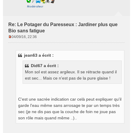
Re: Le Potager du Paresseux : Jardiner plus que
Bio sans fatigue
04/09/16, 22:36
M
e
s
jean63 a écrit :
s
a
Did67 a écrit :
g
Mon sol est assez argileux. Il se rétracte quand il
e
est sec... Mais ce n'est pas de la pure glaise !
n
o
n
l
C'est une sacrée indication car celà peut expliquer qu'il
u
garde l'eau même sans arrosage te par un temps très
sec (je ne dis pas que la couche de foin ne joue pas
son rôle mais quand même ..)..