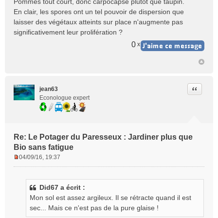
Pommes tout court, donc carpocapse plutôt que taupin.
En clair, les spores ont un tel pouvoir de dispersion que
laisser des végétaux atteints sur place n'augmente pas
significativement leur prolifération ?
0
x
Citer
jean63
Econologue expert
Re: Le Potager du Paresseux : Jardiner plus que
Bio sans fatigue
04/09/16, 19:37
M
e
s
Did67 a écrit :
s
Mon sol est assez argileux. Il se rétracte quand il est
a
g
sec... Mais ce n'est pas de la pure glaise !
e