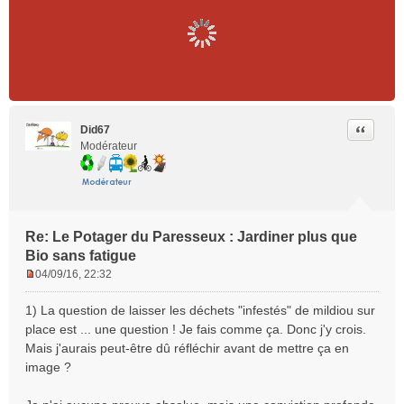
Citer
Did67
Modérateur
Re: Le Potager du Paresseux : Jardiner plus que
Bio sans fatigue
04/09/16, 22:32
M
e
1) La question de laisser les déchets "infestés" de mildiou sur
s
place est ... une question ! Je fais comme ça. Donc j'y crois.
s
Mais j'aurais peut-être dû réfléchir avant de mettre ça en
a
image ?
g
e
n