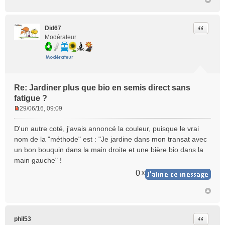
Citer
Did67
Modérateur
Re: Jardiner plus que bio en semis direct sans
fatigue ?
29/06/16, 09:09
M
e
D'un autre coté, j'avais annoncé la couleur, puisque le vrai
s
nom de la "méthode" est : "Je jardine dans mon transat avec
s
un bon bouquin dans la main droite et une bière bio dans la
a
main gauche" !
g
e
0
x
n
o
n
l
u
Citer
phil53