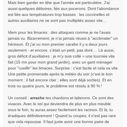
Mais bien garder en tête que l'année est particulière. J'ai
a
aussi quelques déboires, liés aux pucerons. Dont l'abondance
g
e
est liée aux températures trop basses : les coccinelles et
n
autres auxiliaires ne se sont pas multipliés assez vite...
o
n
Idem pour les limaces : des attaques comme je ne l'avais
l
jamais vu. Bizarrement, je n'ai jamais réussi à "acclimater" un
u
hérisson. Et j'ai vu mon premier carabe il y a deux jours
seulement - et encore, c'était un petit, pas doré.... Là aussi,
gros déficit d’auxiliaires : je m'y suis collé = une tournée vite
fait (15 mn pour mon grand jardin), avec un gant ménager
pour "cueillir" les limaces. Surprise : c'est facile et cela va vite.
Une petite promenade après la météo du soir (c'est le bon
moment : il fait encore clair ; elles sont déjà sorties). Et en
trois ou quatre jours, le problème est résolu à 90 % !
Un conseil :
arrache
tes chardons et laiterons. Ce sont des
vivaces. Avec le sol qui deviendra de plus en plus meuble
sous le foin, tu auras assez facilement les racines. Et là, tu
éradiques définitivement ! Quand tu coupes, il n'est pas rare
que cela repousse. Il faut juste avoir une bonne paire de