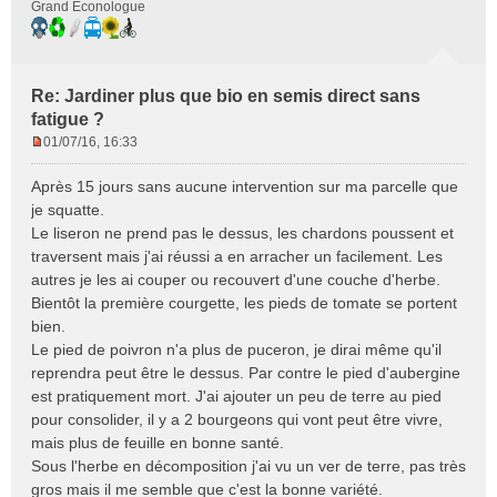
Grand Econologue
Re: Jardiner plus que bio en semis direct sans
fatigue ?
01/07/16, 16:33
M
e
Après 15 jours sans aucune intervention sur ma parcelle que
s
je squatte.
s
Le liseron ne prend pas le dessus, les chardons poussent et
a
traversent mais j'ai réussi a en arracher un facilement. Les
g
e
autres je les ai couper ou recouvert d'une couche d'herbe.
n
Bientôt la première courgette, les pieds de tomate se portent
o
bien.
n
Le pied de poivron n'a plus de puceron, je dirai même qu'il
l
reprendra peut être le dessus. Par contre le pied d'aubergine
u
est pratiquement mort. J'ai ajouter un peu de terre au pied
pour consolider, il y a 2 bourgeons qui vont peut être vivre,
mais plus de feuille en bonne santé.
Sous l'herbe en décomposition j'ai vu un ver de terre, pas très
gros mais il me semble que c'est la bonne variété.