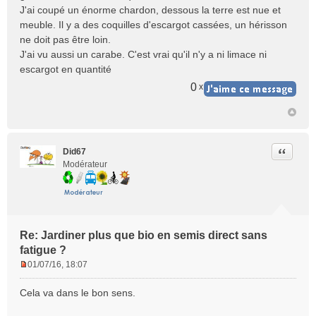
J'ai coupé un énorme chardon, dessous la terre est nue et
meuble. Il y a des coquilles d'escargot cassées, un hérisson
ne doit pas être loin.
J'ai vu aussi un carabe. C'est vrai qu'il n'y a ni limace ni
escargot en quantité
0
x
Citer
Did67
Modérateur
Re: Jardiner plus que bio en semis direct sans
fatigue ?
01/07/16, 18:07
M
e
Cela va dans le bon sens.
s
s