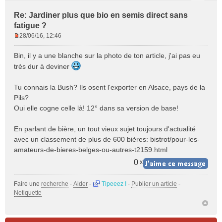
Re: Jardiner plus que bio en semis direct sans
fatigue ?
28/06/16, 12:46
M
e
Bin, il y a une blanche sur la photo de ton article, j'ai pas eu
s
très dur à deviner
s
a
Tu connais la Bush? Ils osent l'exporter en Alsace, pays de la
g
e
Pils?
n
Oui elle cogne celle là! 12° dans sa version de base!
o
n
En parlant de bière, un tout vieux sujet toujours d'actualité
l
avec un classement de plus de 600 bières:
bistrot/pour-les-
u
amateurs-de-bieres-belges-ou-autres-t2159.html
0
x
Faire une
recherche
-
Aider
-
Tipeeez !
-
Publier un article
-
Netiquette