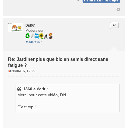
Citer
Did67
Modérateur
Re: Jardiner plus que bio en semis direct sans
fatigue ?
28/06/16, 12:29
M
e
s
1360 a écrit :
s
Merci pour cette vidéo, Did.
a
g
e
C'est top !
n
o
n
l