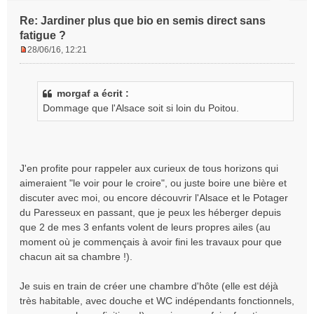
Re: Jardiner plus que bio en semis direct sans
fatigue ?
28/06/16, 12:21
M
e
s
morgaf a écrit :
s
Dommage que l'Alsace soit si loin du Poitou.
a
g
e
n
o
J'en profite pour rappeler aux curieux de tous horizons qui
n
aimeraient "le voir pour le croire", ou juste boire une bière et
l
discuter avec moi, ou encore découvrir l'Alsace et le Potager
u
du Paresseux en passant, que je peux les héberger depuis
que 2 de mes 3 enfants volent de leurs propres ailes (au
moment où je commençais à avoir fini les travaux pour que
chacun ait sa chambre !).
Je suis en train de créer une chambre d'hôte (elle est déjà
très habitable, avec douche et WC indépendants fonctionnels,