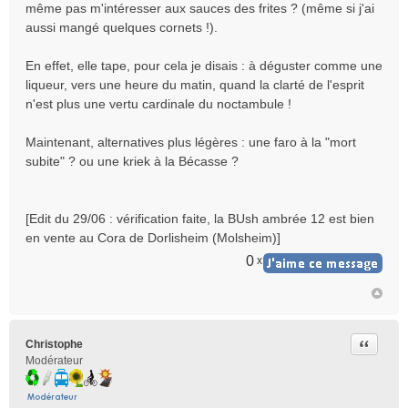
e
même pas m'intéresser aux sauces des frites ? (même si j'ai
n
aussi mangé quelques cornets !).
o
n
En effet, elle tape, pour cela je disais : à déguster comme une
l
liqueur, vers une heure du matin, quand la clarté de l'esprit
u
n'est plus une vertu cardinale du noctambule !
Maintenant, alternatives plus légères : une faro à la "mort
subite" ? ou une kriek à la Bécasse ?
[Edit du 29/06 : vérification faite, la BUsh ambrée 12 est bien
en vente au Cora de Dorlisheim (Molsheim)]
0
x
Citer
Christophe
Modérateur