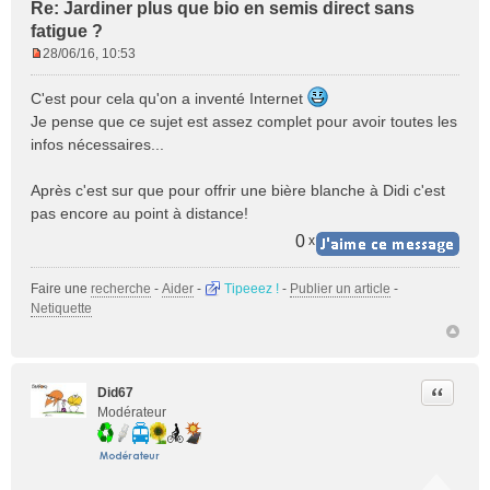
Re: Jardiner plus que bio en semis direct sans
fatigue ?
28/06/16, 10:53
M
e
C'est pour cela qu'on a inventé Internet
s
Je pense que ce sujet est assez complet pour avoir toutes les
s
infos nécessaires...
a
g
e
Après c'est sur que pour offrir une bière blanche à Didi c'est
n
pas encore au point à distance!
o
0
x
n
l
u
Faire une
recherche
-
Aider
-
Tipeeez !
-
Publier un article
-
Netiquette
Citer
Did67
Modérateur