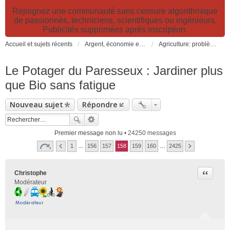
Rejoignez une communauté sans censure algorithmique
de passionnés, techniciens, scientifiques ou ingénieurs.
Publicités supprimées après inscription.
Accueil et sujets récents
Argent, économie et finance. Alimentation et agriculture. Développement durable, pollution de l'air et catastrophes. Gestion des déchets.
Agriculture: problèmes et pollutions, nouvelles techniques et solutions
Le Potager du Paresseux : Jardiner plus
que Bio sans fatigue
Nouveau sujet
Répondre
Premier message non lu
• 24250 messages
1
…
156
157
158
159
160
…
2425
Citer
Christophe
Modérateur