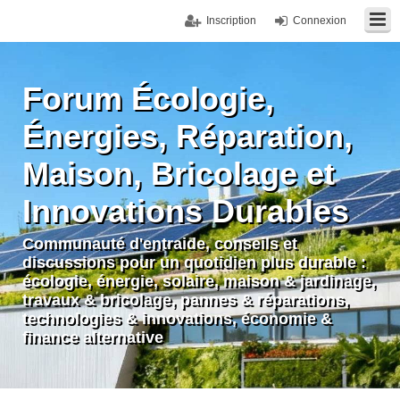
Inscription
Connexion
Forum Écologie,
Énergies, Réparation,
Maison, Bricolage et
Innovations Durables
Communauté d'entraide, conseils et
discussions pour un quotidien plus durable :
écologie, énergie, solaire, maison & jardinage,
travaux & bricolage, pannes & réparations,
technologies & innovations, économie &
finance alternative