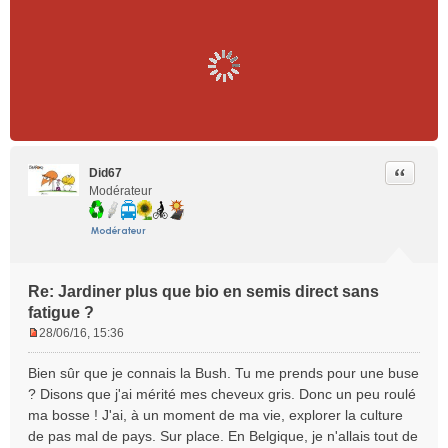
Citer
Did67
Modérateur
Re: Jardiner plus que bio en semis direct sans
fatigue ?
28/06/16, 15:36
M
e
Bien sûr que je connais la Bush. Tu me prends pour une buse
s
? Disons que j'ai mérité mes cheveux gris. Donc un peu roulé
s
ma bosse ! J'ai, à un moment de ma vie, explorer la culture
a
de pas mal de pays. Sur place. En Belgique, je n'allais tout de
g