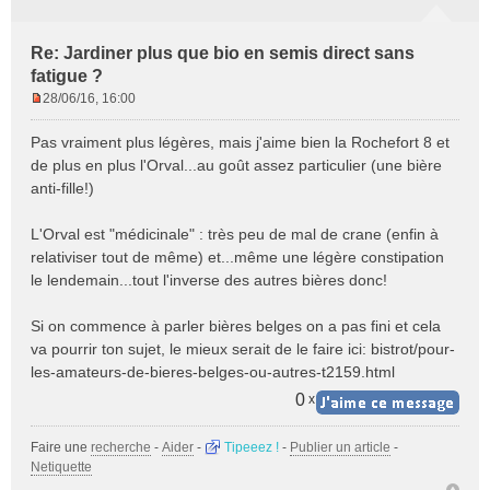
Re: Jardiner plus que bio en semis direct sans
fatigue ?
28/06/16, 16:00
M
e
Pas vraiment plus légères, mais j'aime bien la Rochefort 8 et
s
de plus en plus l'Orval...au goût assez particulier (une bière
s
anti-fille!)
a
g
e
L'Orval est "médicinale" : très peu de mal de crane (enfin à
n
relativiser tout de même) et...même une légère constipation
o
le lendemain...tout l'inverse des autres bières donc!
n
l
Si on commence à parler bières belges on a pas fini et cela
u
va pourrir ton sujet, le mieux serait de le faire ici:
bistrot/pour-
les-amateurs-de-bieres-belges-ou-autres-t2159.html
0
x
Faire une
recherche
-
Aider
-
Tipeeez !
-
Publier un article
-
Netiquette