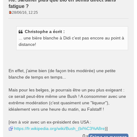
fatigue ?
28/06/16, 12:25
M
e
s
Christophe a écrit :
s
... une bière blanche à Didi c'est pas encore au point à
a
g
distance!
e
n
o
n
En effet, j'aime bien (de façon très modérée) une petite
l
blanche de temps en temps...
u
Mais pour les belges, je pourrais être un peu plus exigeant :
ce serait peut-être même une Bush ! A consommer avec une
extrême modération (c'est quasiment une "liqueur"),
idéalement vers une heure du matin, au Falstaff !
[rien à voir avec un ex-président des USA :
https://fr.wikipedia.org/wiki/Bush_(bi%C3%A8re
)]
0
x