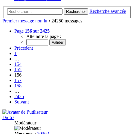
Recherche avancée
Rechercher
Premier message non lu
• 24250 messages
Page
156
sur
2425
Atteindre la page :
Précédent
1
…
154
155
156
157
158
…
2425
Suivant
Did67
Modérateur
Messages :
20362