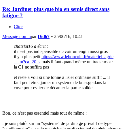
Re: Jardiner plus que bio en semis direct sans
fatigue ?
Citer
Message non lu
par
Did67
»
25/06/16, 10:41
chatelot16 a écrit :
il n'est pas indispensable d'avoir un engin aussi gros
il y a plus petit
https://www.leboncoin.fr/materiel_agric
... tm?ca=20_s
mais il faut quand même un tracteur car
la C1 ne suffira pas
et reste a voir si une tonne a lisier ordinaire suffit ... il
faut peut etre ajouter un systeme de brassge dans la
cuve pour eviter de décanter la partie solide
Bon, ce n'est pas essentiel mais tout de même :
- je suis plutôt sur un "système" de jardinage privatif de type
"pavillonnaire" ; pas le maraichage professionnel de plein champs...