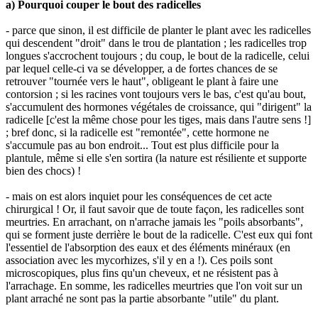
a) Pourquoi couper le bout des radicelles
- parce que sinon, il est difficile de planter le plant avec les radicelles
qui descendent "droit" dans le trou de plantation ; les radicelles trop
longues s'accrochent toujours ; du coup, le bout de la radicelle, celui
par lequel celle-ci va se développer, a de fortes chances de se
retrouver "tournée vers le haut", obligeant le plant à faire une
contorsion ; si les racines vont toujours vers le bas, c'est qu'au bout,
s'accumulent des hormones végétales de croissance, qui "dirigent" la
radicelle [c'est la même chose pour les tiges, mais dans l'autre sens !]
; bref donc, si la radicelle est "remontée", cette hormone ne
s'accumule pas au bon endroit... Tout est plus difficile pour la
plantule, même si elle s'en sortira (la nature est résiliente et supporte
bien des chocs) !
- mais on est alors inquiet pour les conséquences de cet acte
chirurgical ! Or, il faut savoir que de toute façon, les radicelles sont
meurtries. En arrachant, on n'arrache jamais les "poils absorbants",
qui se forment juste derrière le bout de la radicelle. C'est eux qui font
l'essentiel de l'absorption des eaux et des éléments minéraux (en
association avec les mycorhizes, s'il y en a !). Ces poils sont
microscopiques, plus fins qu'un cheveux, et ne résistent pas à
l'arrachage. En somme, les radicelles meurtries que l'on voit sur un
plant arraché ne sont pas la partie absorbante "utile" du plant.