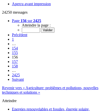
Aperçu avant impression
24250 messages
Page
156
sur
2425
Atteindre la page :
Précédent
1
…
154
155
156
157
158
…
2425
Suivant
Revenir vers « Agriculture: problèmes et pollutions, nouvelles
techniques et solutions »
Atteindre
Energies renouvelables et fossiles, énergie solaire,