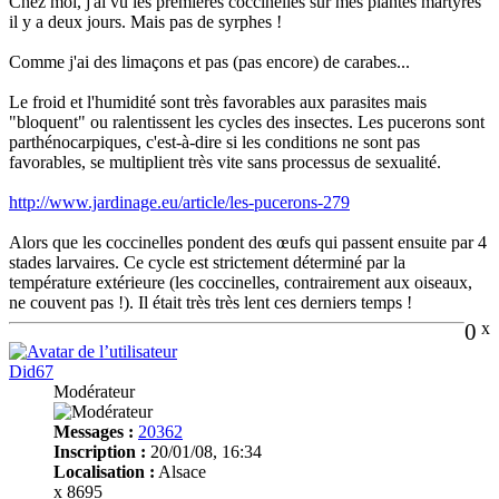
Chez moi, j'ai vu les premières coccinelles sur mes plantes martyres
il y a deux jours. Mais pas de syrphes !
Comme j'ai des limaçons et pas (pas encore) de carabes...
Le froid et l'humidité sont très favorables aux parasites mais
"bloquent" ou ralentissent les cycles des insectes. Les pucerons sont
parthénocarpiques, c'est-à-dire si les conditions ne sont pas
favorables, se multiplient très vite sans processus de sexualité.
http://www.jardinage.eu/article/les-pucerons-279
Alors que les coccinelles pondent des œufs qui passent ensuite par 4
stades larvaires. Ce cycle est strictement déterminé par la
température extérieure (les coccinelles, contrairement aux oiseaux,
ne couvent pas !). Il était très très lent ces derniers temps !
0
x
Did67
Modérateur
Messages :
20362
Inscription :
20/01/08, 16:34
Localisation :
Alsace
x 8695