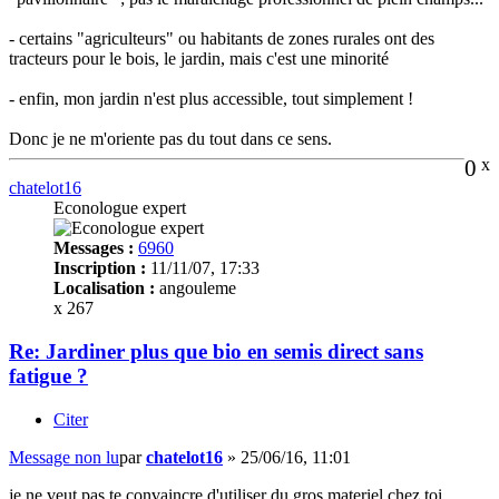
- certains "agriculteurs" ou habitants de zones rurales ont des
tracteurs pour le bois, le jardin, mais c'est une minorité
- enfin, mon jardin n'est plus accessible, tout simplement !
Donc je ne m'oriente pas du tout dans ce sens.
0
x
chatelot16
Econologue expert
Messages :
6960
Inscription :
11/11/07, 17:33
Localisation :
angouleme
x 267
Re: Jardiner plus que bio en semis direct sans
fatigue ?
Citer
Message non lu
par
chatelot16
»
25/06/16, 11:01
je ne veut pas te convaincre d'utiliser du gros materiel chez toi ...