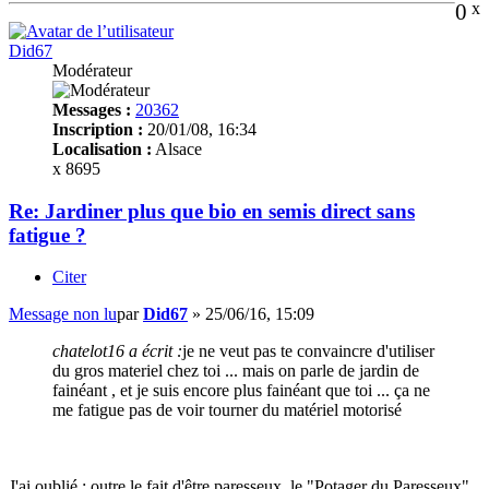
0
x
Did67
Modérateur
Messages :
20362
Inscription :
20/01/08, 16:34
Localisation :
Alsace
x 8695
Re: Jardiner plus que bio en semis direct sans
fatigue ?
Citer
Message non lu
par
Did67
»
25/06/16, 15:09
chatelot16 a écrit :
je ne veut pas te convaincre d'utiliser
du gros materiel chez toi ... mais on parle de jardin de
fainéant , et je suis encore plus fainéant que toi ... ça ne
me fatigue pas de voir tourner du matériel motorisé
J'ai oublié : outre le fait d'être paresseux, le "Potager du Paresseux"