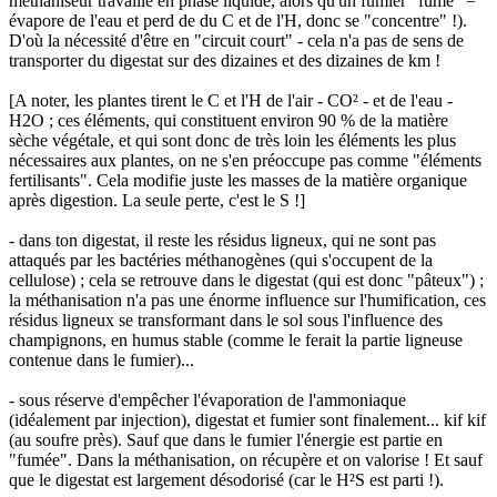
méthaniseur travaille en phase liquide, alors qu'un fumier "fume" =
évapore de l'eau et perd de du C et de l'H, donc se "concentre" !).
D'où la nécessité d'être en "circuit court" - cela n'a pas de sens de
transporter du digestat sur des dizaines et des dizaines de km !
[A noter, les plantes tirent le C et l'H de l'air - CO² - et de l'eau -
H2O ; ces éléments, qui constituent environ 90 % de la matière
sèche végétale, et qui sont donc de très loin les éléments les plus
nécessaires aux plantes, on ne s'en préoccupe pas comme "éléments
fertilisants". Cela modifie juste les masses de la matière organique
après digestion. La seule perte, c'est le S !]
- dans ton digestat, il reste les résidus ligneux, qui ne sont pas
attaqués par les bactéries méthanogènes (qui s'occupent de la
cellulose) ; cela se retrouve dans le digestat (qui est donc "pâteux") ;
la méthanisation n'a pas une énorme influence sur l'humification, ces
résidus ligneux se transformant dans le sol sous l'influence des
champignons, en humus stable (comme le ferait la partie ligneuse
contenue dans le fumier)...
- sous réserve d'empêcher l'évaporation de l'ammoniaque
(idéalement par injection), digestat et fumier sont finalement... kif kif
(au soufre près). Sauf que dans le fumier l'énergie est partie en
"fumée". Dans la méthanisation, on récupère et on valorise ! Et sauf
que le digestat est largement désodorisé (car le H²S est parti !).