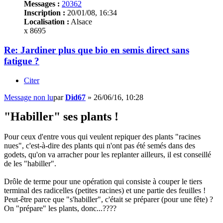
Messages :
20362
Inscription :
20/01/08, 16:34
Localisation :
Alsace
x 8695
Re: Jardiner plus que bio en semis direct sans
fatigue ?
Citer
Message non lu
par
Did67
»
26/06/16, 10:28
"Habiller" ses plants !
Pour ceux d'entre vous qui veulent repiquer des plants "racines
nues", c'est-à-dire des plants qui n'ont pas été semés dans des
godets, qu'on va arracher pour les replanter ailleurs, il est conseillé
de les "habiller".
Drôle de terme pour une opération qui consiste à couper le tiers
terminal des radicelles (petites racines) et une partie des feuilles !
Peut-être parce que "s'habiller", c'était se préparer (pour une fête) ?
On "prépare" les plants, donc...????