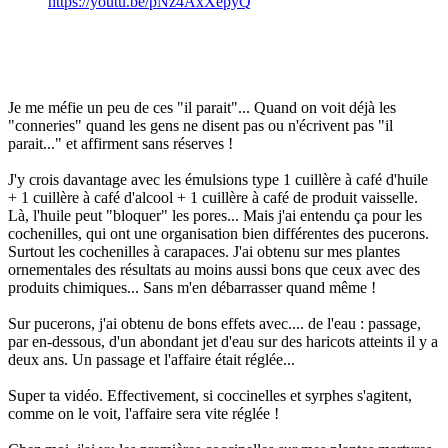
https://youtu.be/pNz4AxXepyQ
Je me méfie un peu de ces "il parait"... Quand on voit déjà les
"conneries" quand les gens ne disent pas ou n'écrivent pas "il
parait..." et affirment sans réserves !
J'y crois davantage avec les émulsions type 1 cuillère à café d'huile
+ 1 cuillère à café d'alcool + 1 cuillère à café de produit vaisselle.
Là, l'huile peut "bloquer" les pores... Mais j'ai entendu ça pour les
cochenilles, qui ont une organisation bien différentes des pucerons.
Surtout les cochenilles à carapaces. J'ai obtenu sur mes plantes
ornementales des résultats au moins aussi bons que ceux avec des
produits chimiques... Sans m'en débarrasser quand même !
Sur pucerons, j'ai obtenu de bons effets avec.... de l'eau : passage,
par en-dessous, d'un abondant jet d'eau sur des haricots atteints il y a
deux ans. Un passage et l'affaire était réglée...
Super ta vidéo. Effectivement, si coccinelles et syrphes s'agitent,
comme on le voit, l'affaire sera vite réglée !