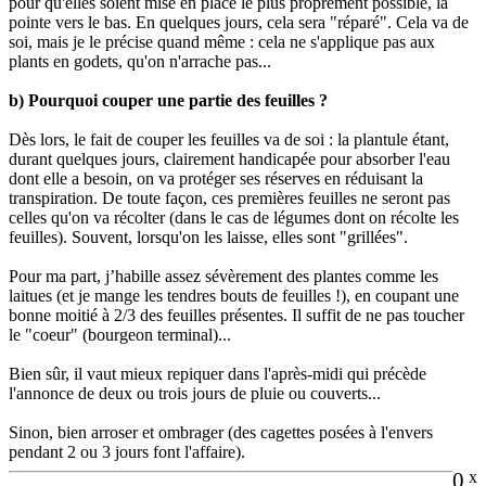
pour qu'elles soient mise en place le plus proprement possible, la
pointe vers le bas. En quelques jours, cela sera "réparé". Cela va de
soi, mais je le précise quand même : cela ne s'applique pas aux
plants en godets, qu'on n'arrache pas...
b) Pourquoi couper une partie des feuilles ?
Dès lors, le fait de couper les feuilles va de soi : la plantule étant,
durant quelques jours, clairement handicapée pour absorber l'eau
dont elle a besoin, on va protéger ses réserves en réduisant la
transpiration. De toute façon, ces premières feuilles ne seront pas
celles qu'on va récolter (dans le cas de légumes dont on récolte les
feuilles). Souvent, lorsqu'on les laisse, elles sont "grillées".
Pour ma part, j’habille assez sévèrement des plantes comme les
laitues (et je mange les tendres bouts de feuilles !), en coupant une
bonne moitié à 2/3 des feuilles présentes. Il suffit de ne pas toucher
le "coeur" (bourgeon terminal)...
Bien sûr, il vaut mieux repiquer dans l'après-midi qui précède
l'annonce de deux ou trois jours de pluie ou couverts...
Sinon, bien arroser et ombrager (des cagettes posées à l'envers
pendant 2 ou 3 jours font l'affaire).
0
x