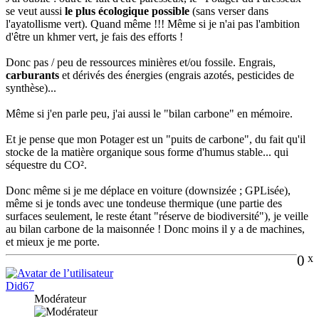
se veut aussi
le plus écologique possible
(sans verser dans
l'ayatollisme vert). Quand même !!! Même si je n'ai pas l'ambition
d'être un khmer vert, je fais des efforts !
Donc pas / peu de ressources minières et/ou fossile. Engrais,
carburants
et dérivés des énergies (engrais azotés, pesticides de
synthèse)...
Même si j'en parle peu, j'ai aussi le "bilan carbone" en mémoire.
Et je pense que mon Potager est un "puits de carbone", du fait qu'il
stocke de la matière organique sous forme d'humus stable... qui
séquestre du CO².
Donc même si je me déplace en voiture (downsizée ; GPLisée),
même si je tonds avec une tondeuse thermique (une partie des
surfaces seulement, le reste étant "réserve de biodiversité"), je veille
au bilan carbone de la maisonnée ! Donc moins il y a de machines,
et mieux je me porte.
0
x
Did67
Modérateur