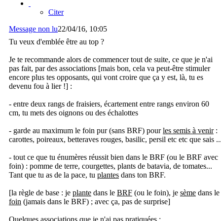
Citer
Message non lu
22/04/16, 10:05
Tu veux d'emblée être au top ?
Je te recommande alors de commencer tout de suite, ce que je n'ai
pas fait, par des associations [mais bon, cela va peut-être stimuler
encore plus tes opposants, qui vont croire que ça y est, là, tu es
devenu fou à lier !] :
- entre deux rangs de fraisiers, écartement entre rangs environ 60
cm, tu mets des oignons ou des échalottes
- garde au maximum le foin pur (sans BRF) pour
les semis à venir
:
carottes, poireaux, betteraves rouges, basilic, persil etc etc que sais ..
- tout ce que tu énumères réussit bien dans le BRF (ou le BRF avec
foin) : pomme de terre, courgettes, plants de batavia, de tomates...
Tant que tu as de la pace, tu
plantes
dans ton BRF.
[la règle de base : je
plante
dans le
BRF
(ou le foin), je
sème
dans le
foin
(jamais dans le BRF) ; avec ça, pas de surprise]
Quelques associations que je n'ai pas pratiquées :