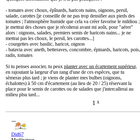
- tomates avec choux, épînards, haricots nains, oignons, persil,
salade, carottes [je conseille de ne pas trop densifier aux pieds des
tomates ; l'atmosphère humide que cela va créer favorise le mildiou ;
je mettrai des choses que je récolterai avant mi août, pour "aérer"
alors : oignons, salades, premiers semis de haricots nains... je ne
mettrai pas les choux, le persil, les carottes...]
- courgettes avec basilic, haricot, oignon
- batavia avec aneth, betteraves, concombre, épinards, haricots, pois,
radis, tomates
Si tu penses associer, tu peux
planter avec un écartement supérieur,
en rajoutant la largeur d'un rang d'une de ces espèces, que tu
sèmeras plus tard ; je viens de planter mes bulbes (oignons,
échalottes) à 50 cm d'écartement (au lieu de 20 / 25) réservant la
place pour le semis de carottes ou de salades que j'intercallerai au
milieu plsu tard...
1
x
Did67
Modérateur