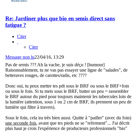
Re: Jardiner plus que bio en semis direct sans
fatigue ?
Citer
Citer
Message non lu
22/04/16, 13:29
Pas de semis ??? Ah la vache, je suis déçu ! [humour]
Raisonnablement, tu ne vas pas essayer une ligne de "salades", de
betteraves rouges, de carottes/radis, etc ????
Donc oui, tu peux mettre tes pdt sous le BRF ou sous le BRF+foin
ou sous le foin. Si tu mets sous le BRF, butter un peu = rassembler
le BRF autour du pied pour toujours maintenir les tubercules loin de
la lumière (attention, sous 1 ou 2 cm de BRF, ils prennent un peu de
lumière qui filtre à travers).
Sous le foin, cela ira très bien aussi. Quitte à "pailler" (avec du foin)
une seconde fois
, avant que tes pieds ne se "referment"... J'ai décrit
plus haut je crois l'expérience de producteurs professionnels "bio"