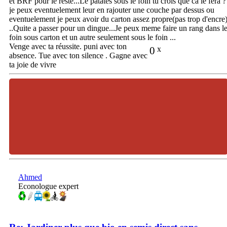
et BRF pour le reste...Le patates sous le foin tu crois que ca le fera ?
je peux eventuelement leur en rajouter une couche par dessus ou
eventuelement je peux avoir du carton assez propre(pas trop d'encre
..Quite a passer pour un dingue...Je peux meme faire un rang dans l
foin sous carton et un autre seulement sous le foin ...
Venge avec ta réussite. puni avec ton
0
x
absence. Tue avec ton silence . Gagne avec
ta joie de vivre
Ahmed
Econologue expert