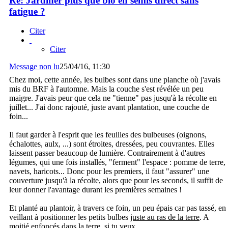
Re: Jardiner plus que bio en semis direct sans
fatigue ?
Citer
Citer
Message non lu
25/04/16, 11:30
Chez moi, cette année, les bulbes sont dans une planche où j'avais
mis du BRF à l'automne. Mais la couche s'est révélée un peu
maigre. J'avais peur que cela ne "tienne" pas jusqu'à la récolte en
juillet... J'ai donc rajouté, juste avant plantation, une couche de
foin...
Il faut garder à l'esprit que les feuilles des bulbeuses (oignons,
échalottes, aulx, ...) sont étroites, dressées, peu couvrantes. Elles
laissent passer beaucoup de lumière. Contrairement à d'autres
légumes, qui une fois installés, "ferment" l'espace : pomme de terre,
navets, haricots... Donc pour les premiers, il faut "assurer" une
couverture jusqu'à la récolte, alors que pour les seconds, il suffit de
leur donner l'avantage durant les premières semaines !
Et planté au plantoir, à travers ce foin, un peu épais car pas tassé, en
veillant à positionner les petits bulbes
juste au ras de la terre
. A
moitié enfoncés dans la terre, si tu veux....