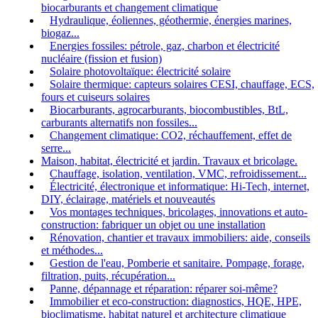
biocarburants et changement climatique
Hydraulique, éoliennes, géothermie, énergies marines,
biogaz...
Energies fossiles: pétrole, gaz, charbon et électricité
nucléaire (fission et fusion)
Solaire photovoltaïque: électricité solaire
Solaire thermique: capteurs solaires CESI, chauffage, ECS,
fours et cuiseurs solaires
Biocarburants, agrocarburants, biocombustibles, BtL,
carburants alternatifs non fossiles...
Changement climatique: CO2, réchauffement, effet de
serre...
Maison, habitat, électricité et jardin. Travaux et bricolage.
Chauffage, isolation, ventilation, VMC, refroidissement...
Électricité, électronique et informatique: Hi-Tech, internet,
DIY, éclairage, matériels et nouveautés
Vos montages techniques, bricolages, innovations et auto-
construction: fabriquer un objet ou une installation
Rénovation, chantier et travaux immobiliers: aide, conseils
et méthodes...
Gestion de l'eau, Pomberie et sanitaire. Pompage, forage,
filtration, puits, récupération...
Panne, dépannage et réparation: réparer soi-même?
Immobilier et eco-construction: diagnostics, HQE, HPE,
bioclimatisme, habitat naturel et architecture climatique