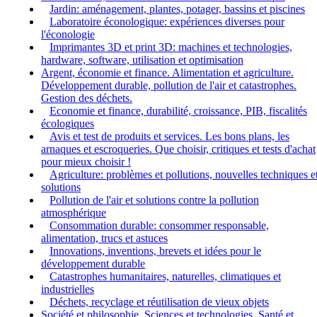
Jardin: aménagement, plantes, potager, bassins et piscines
Laboratoire éconologique: expériences diverses pour
l'éconologie
Imprimantes 3D et print 3D: machines et technologies,
hardware, software, utilisation et optimisation
Argent, économie et finance. Alimentation et agriculture.
Développement durable, pollution de l'air et catastrophes.
Gestion des déchets.
Economie et finance, durabilité, croissance, PIB, fiscalités
écologiques
Avis et test de produits et services. Les bons plans, les
arnaques et escroqueries. Que choisir, critiques et tests d'achat
pour mieux choisir !
Agriculture: problèmes et pollutions, nouvelles techniques e
solutions
Pollution de l'air et solutions contre la pollution
atmosphérique
Consommation durable: consommer responsable,
alimentation, trucs et astuces
Innovations, inventions, brevets et idées pour le
développement durable
Catastrophes humanitaires, naturelles, climatiques et
industrielles
Déchets, recyclage et réutilisation de vieux objets
Société et philosophie. Sciences et technologies. Santé et