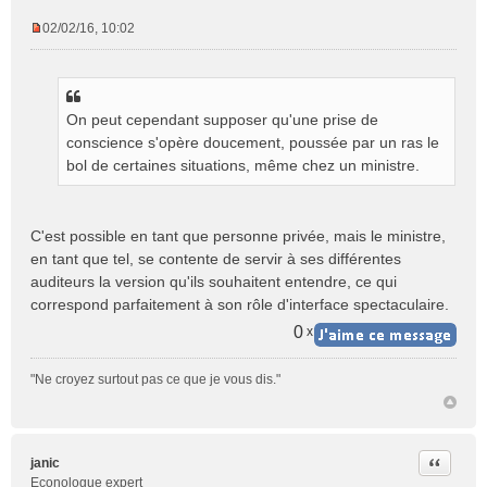
02/02/16, 10:02
M
e
s
s
On peut cependant supposer qu'une prise de
a
g
conscience s'opère doucement, poussée par un ras le
e
bol de certaines situations, même chez un ministre.
n
o
n
C'est possible en tant que personne privée, mais le ministre,
l
en tant que tel, se contente de servir à ses différentes
u
auditeurs la version qu'ils souhaitent entendre, ce qui
correspond parfaitement à son rôle d'interface spectaculaire.
0
x
"Ne croyez surtout pas ce que je vous dis."
Citer
janic
Econologue expert