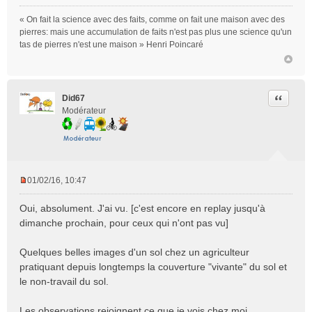
n
« On fait la science avec des faits, comme on fait une maison avec des
l
pierres: mais une accumulation de faits n'est pas plus une science qu'un
u
tas de pierres n'est une maison » Henri Poincaré
Citer
Did67
Modérateur
01/02/16, 10:47
M
e
Oui, absolument. J'ai vu. [c'est encore en replay jusqu'à
s
dimanche prochain, pour ceux qui n'ont pas vu]
s
a
Quelques belles images d'un sol chez un agriculteur
g
e
pratiquant depuis longtemps la couverture "vivante" du sol et
n
le non-travail du sol.
o
n
Les observations rejoignent ce que je vois chez moi.