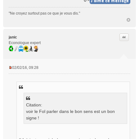
u
"Ne croyez surtout pas ce que je vous dis."
Citer
janic
Econologue expert
02/02/16, 09:28
M
e
s
s
a
g
Citation:
e
n
voir le Fol parler dans le bon sens est un bon
o
signe !
n
l
u