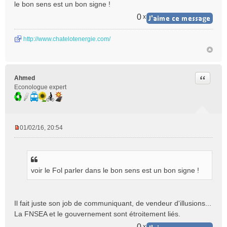
le bon sens est un bon signe !
0
x
http://www.chatelotenergie.com/
Citer
Ahmed
Econologue expert
01/02/16, 20:54
M
e
s
s
voir le Fol parler dans le bon sens est un bon signe !
a
g
e
n
Il fait juste son job de communiquant, de vendeur d'illusions...
o
La FNSEA et le gouvernement sont étroitement liés.
n
l
0
x