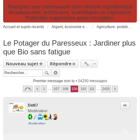
Rejoignez une communauté sans censure algorithmique
de passionnés, techniciens, scientifiques ou ingénieurs.
Publicités supprimées après inscription.
Accueil et sujets récents
Argent, économie et finance. Alimentation et agriculture. Développement durable, pollution de l'air et catastrophes. Gestion des déchets.
Agriculture: problèmes et pollutions, nouvelles techniques et solutions
Le Potager du Paresseux : Jardiner plus
que Bio sans fatigue
Nouveau sujet
Répondre
Premier message non lu
• 24250 messages
1
…
107
108
109
110
111
…
2425
Citer
Did67
Modérateur