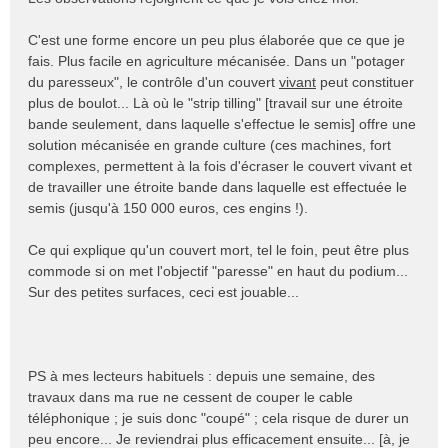
l
u
C'est une forme encore un peu plus élaborée que ce que je
fais. Plus facile en agriculture mécanisée. Dans un "potager
du paresseux", le contrôle d'un couvert
vivant
peut constituer
plus de boulot... Là où le "strip tilling" [travail sur une étroite
bande seulement, dans laquelle s'effectue le semis] offre une
solution mécanisée en grande culture (ces machines, fort
complexes, permettent à la fois d'écraser le couvert vivant et
de travailler une étroite bande dans laquelle est effectuée le
semis (jusqu'à 150 000 euros, ces engins !).
Ce qui explique qu'un couvert mort, tel le foin, peut être plus
commode si on met l'objectif "paresse" en haut du podium...
Sur des petites surfaces, ceci est jouable...
PS à mes lecteurs habituels : depuis une semaine, des
travaux dans ma rue ne cessent de couper le cable
téléphonique ; je suis donc "coupé" ; cela risque de durer un
peu encore... Je reviendrai plus efficacement ensuite... [à, je