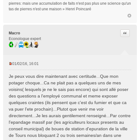
pierres: mais une accumulation de faits n'est pas plus une science qu'un
tas de pierres n'est une maison » Henri Poincaré
Citer
Macro
Econologue expert
01/02/16, 16:01
M
e
Je peux vous dire maintenant avec certitude...Que mon
s
potager choque...Ca ne plait pas a quelques uns de mes
s
voisins( lesquels je ne le sais pas encore) qui sont allé poser
a
des questions a l'employé communal et meme exposer
g
e
quelques craintes (ils pensent que c'est du fumier et que ca
n
va puer l'ete prochain)...Plutot que venir me voir
o
directement...Je les aurais gentilement renseigné...Par contre
n
l'epandage massif par (les agriculteurs locaux presents au
l
conseil municipal) de boues de station d'epuration de la ville
u
de Tours nous bloquant 2 ou trois semaines/an dans une