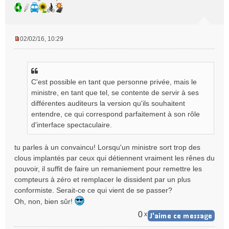
02/02/16, 10:29
M
e
s
s
C'est possible en tant que personne privée, mais le
a
g
ministre, en tant que tel, se contente de servir à ses
e
différentes auditeurs la version qu'ils souhaitent
n
entendre, ce qui correspond parfaitement à son rôle
o
d'interface spectaculaire.
n
l
tu parles à un convaincu! Lorsqu'un ministre sort trop des
u
clous implantés par ceux qui détiennent vraiment les rênes du
pouvoir, il suffit de faire un remaniement pour remettre les
compteurs à zéro et remplacer le dissident par un plus
conformiste. Serait-ce ce qui vient de se passer?
Oh, non, bien sûr!
0
x