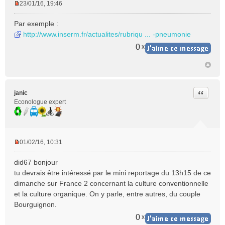
23/01/16, 19:46
M
e
Par exemple :
s
http://www.inserm.fr/actualites/rubriqu ... -pneumonie
s
a
0
x
g
e
n
o
n
Citer
janic
l
Econologue expert
u
01/02/16, 10:31
M
e
did67 bonjour
s
tu devrais être intéressé par le mini reportage du 13h15 de ce
s
dimanche sur France 2 concernant la culture conventionnelle
a
et la culture organique. On y parle, entre autres, du couple
g
e
Bourguignon.
n
0
x
o