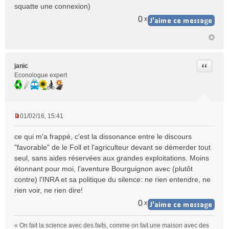
squatte une connexion)
0
x
Citer
janic
Econologue expert
01/02/16, 15:41
M
e
ce qui m'a frappé, c'est la dissonance entre le discours
s
"favorable" de le Foll et l'agriculteur devant se démerder tout
s
seul, sans aides réservées aux grandes exploitations. Moins
a
étonnant pour moi, l'aventure Bourguignon avec (plutôt
g
e
contre) l'INRA et sa politique du silence: ne rien entendre, ne
n
rien voir, ne rien dire!
o
0
x
n
l
u
« On fait la science avec des faits, comme on fait une maison avec des