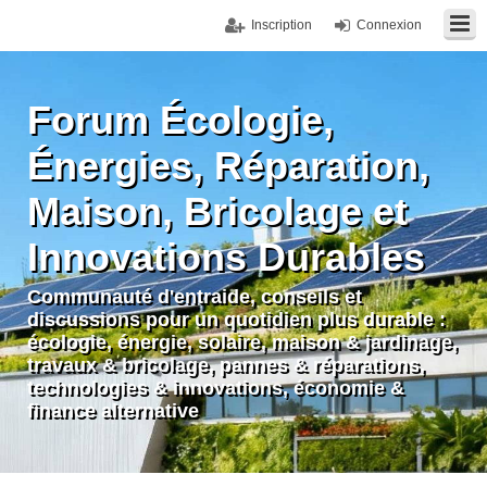
Inscription
Connexion
Forum Écologie,
Énergies, Réparation,
Maison, Bricolage et
Innovations Durables
Communauté d'entraide, conseils et
discussions pour un quotidien plus durable :
écologie, énergie, solaire, maison & jardinage,
travaux & bricolage, pannes & réparations,
technologies & innovations, économie &
finance alternative