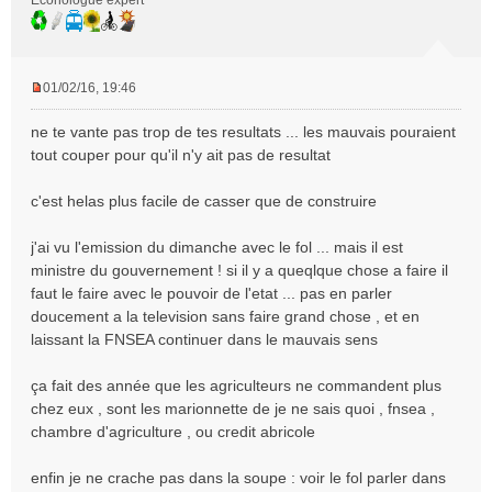
Econologue expert
01/02/16, 19:46
M
e
ne te vante pas trop de tes resultats ... les mauvais pouraient
s
tout couper pour qu'il n'y ait pas de resultat
s
a
c'est helas plus facile de casser que de construire
g
e
n
j'ai vu l'emission du dimanche avec le fol ... mais il est
o
ministre du gouvernement ! si il y a queqlque chose a faire il
n
faut le faire avec le pouvoir de l'etat ... pas en parler
l
doucement a la television sans faire grand chose , et en
u
laissant la FNSEA continuer dans le mauvais sens
ça fait des année que les agriculteurs ne commandent plus
chez eux , sont les marionnette de je ne sais quoi , fnsea ,
chambre d'agriculture , ou credit abricole
enfin je ne crache pas dans la soupe : voir le fol parler dans