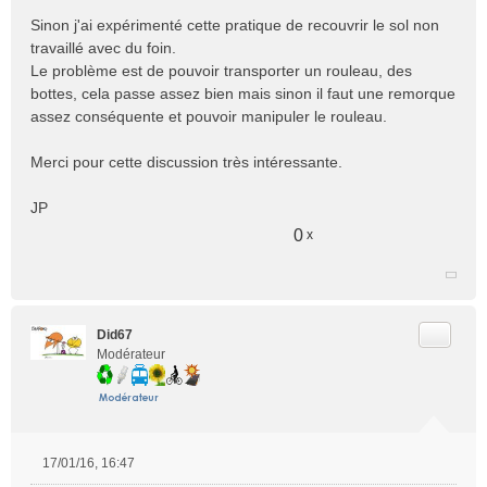
Sinon j'ai expérimenté cette pratique de recouvrir le sol non
travaillé avec du foin.
Le problème est de pouvoir transporter un rouleau, des
bottes, cela passe assez bien mais sinon il faut une remorque
assez conséquente et pouvoir manipuler le rouleau.
Merci pour cette discussion très intéressante.
JP
0
x
Citer
Did67
Modérateur
17/01/16, 16:47
M