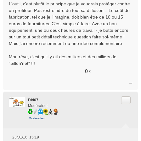
n
L'outil, c'est plutôt le principe que je voudrais protéger contre
o
un profiteur. Pas restreindre du tout sa diffusion... Le coût de
n
fabrication, tel que je l'imagine, doit bien être de 10 ou 15
l
euros de fournitures. C'est simple à faire. Avec un bon
u
équipement, une ou deux heures de travail - je butte encore
sur un tout petit détail technique question faire soi-même !
Mais j'ai encore récemment eu une idée complémentaire.
Mon rêve, c'est qu'il y ait des milliers et des milliers de
"Sillon'net" !!!
0
x
Citer
Did67
Modérateur
23/01/16, 15:19