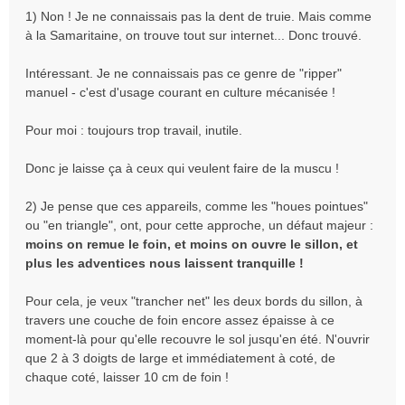
e
1) Non ! Je ne connaissais pas la dent de truie. Mais comme
s
à la Samaritaine, on trouve tout sur internet... Donc trouvé.
s
a
Intéressant. Je ne connaissais pas ce genre de "ripper"
g
e
manuel - c'est d'usage courant en culture mécanisée !
n
o
Pour moi : toujours trop travail, inutile.
n
l
Donc je laisse ça à ceux qui veulent faire de la muscu !
u
2) Je pense que ces appareils, comme les "houes pointues"
ou "en triangle", ont, pour cette approche, un défaut majeur :
moins on remue le foin, et moins on ouvre le sillon, et
plus les adventices nous laissent tranquille !
Pour cela, je veux "trancher net" les deux bords du sillon, à
travers une couche de foin encore assez épaisse à ce
moment-là pour qu'elle recouvre le sol jusqu'en été. N'ouvrir
que 2 à 3 doigts de large et immédiatement à coté, de
chaque coté, laisser 10 cm de foin !