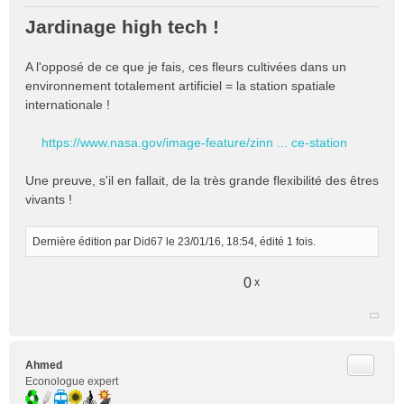
M
e
Jardinage high tech !
s
s
A l'opposé de ce que je fais, ces fleurs cultivées dans un
a
g
environnement totalement artificiel = la station spatiale
e
internationale !
n
o
https://www.nasa.gov/image-feature/zinn ... ce-station
n
l
Une preuve, s'il en fallait, de la très grande flexibilité des êtres
u
vivants !
Dernière édition par
Did67
le 23/01/16, 18:54, édité 1 fois.
0
x
Citer
Ahmed
Econologue expert