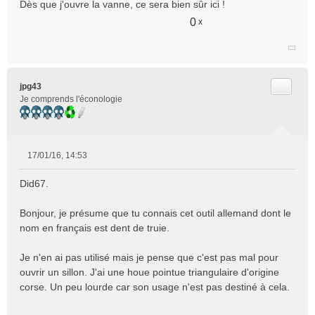
Dès que j'ouvre la vanne, ce sera bien sûr ici !
0
x
Citer
jpg43
Je comprends l'éconologie
17/01/16, 14:53
M
e
Did67.
s
s
Bonjour, je présume que tu connais cet outil allemand dont le
a
nom en français est dent de truie.
g
e
n
Je n'en ai pas utilisé mais je pense que c'est pas mal pour
o
ouvrir un sillon. J'ai une houe pointue triangulaire d'origine
n
corse. Un peu lourde car son usage n'est pas destiné à cela.
l
u