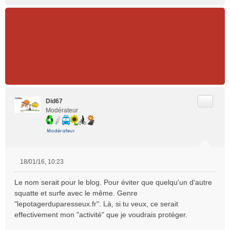
Citer
Did67
Modérateur
18/01/16, 10:23
M
e
Le nom serait pour le blog. Pour éviter que quelqu'un d'autre
s
squatte et surfe avec le même. Genre
s
"lepotagerduparesseux.fr". Là, si tu veux, ce serait
a
effectivement mon "activité" que je voudrais protéger.
g
e