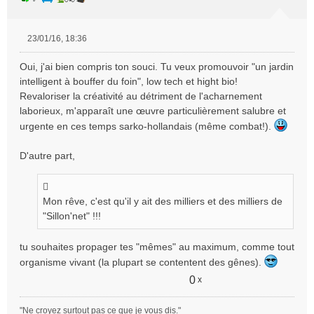
23/01/16, 18:36
M
e
Oui, j'ai bien compris ton souci. Tu veux promouvoir "un jardin
s
intelligent à bouffer du foin", low tech et hight bio!
s
Revaloriser la créativité au détriment de l'acharnement
a
laborieux, m'apparaît une œuvre particulièrement salubre et
g
e
urgente en ces temps sarko-hollandais (même combat!).
n
o
D'autre part,
n
l
u
Mon rêve, c'est qu'il y ait des milliers et des milliers de
"Sillon'net" !!!
tu souhaites propager tes "mêmes" au maximum, comme tout
organisme vivant (la plupart se contentent des gênes).
0
x
"Ne croyez surtout pas ce que je vous dis."