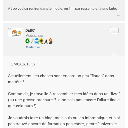
A trop vouloir rentrer dans le moule, on finit par ressembler à une tarte.
Citer
Did67
Modérateur
17/01/16, 10:59
M
e
Actuellement, les choses sont encore un peu "floues" dans
s
ma tête !
s
a
Comme dit, je travaille à rassembler mes idées dans un "livre"
g
e
(ou une grosse brochure ? je ne sais pas encore l'allure finale
n
que cela aura !).
o
n
Je voudrais faire un blog, mais suis nul en informatique et n'ai
l
pas trouvé encore de formation pas chère, genre "université
u