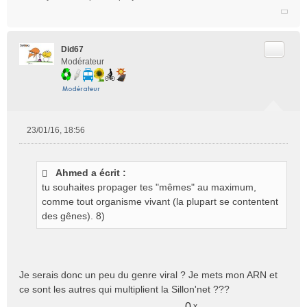
Citer
Did67
Modérateur
23/01/16, 18:56
M
e
s
Ahmed a écrit :
s
tu souhaites propager tes "mêmes" au maximum,
a
g
comme tout organisme vivant (la plupart se contentent
e
des gênes). 8)
n
o
n
l
Je serais donc un peu du genre viral ? Je mets mon ARN et
u
ce sont les autres qui multiplient la Sillon'net ???
0
x