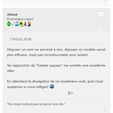
Citer
Ahmed
Econologue expert
17/01/16, 20:08
M
e
Déposer un nom ne servirait à rien, déposer un modèle serait
s
plus efficace, mais pas incontournable pour autant...
s
a
Se rapprocher de "l'atelier paysan" me semble une excellente
g
e
idée.
n
o
En attendant la divulgation de ce mystérieux outil, quel cruel
n
suspense tu nous infliges!
l
u
0
x
"Ne croyez surtout pas ce que je vous dis."