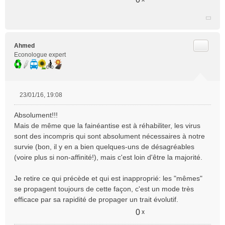
Citer
Ahmed
Econologue expert
23/01/16, 19:08
M
e
Absolument!!!
s
Mais de même que la fainéantise est à réhabiliter, les virus
s
sont des incompris qui sont absolument nécessaires à notre
a
survie (bon, il y en a bien quelques-uns de désagréables
g
e
(voire plus si non-affinité!), mais c'est loin d'être la majorité.
n
o
Je retire ce qui précède et qui est inapproprié: les "mêmes"
n
se propagent toujours de cette façon, c'est un mode très
l
efficace par sa rapidité de propager un trait évolutif.
u
0
x