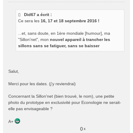
M
e
s
Did67 a écrit :
s
Ce sera les
16, 17 et 18 septembre 2016 !
a
g
e
...et, sans doute, en 1ère mondiale [humour], ma
n
"Sillon'net", mon
nouvel appareil à trancher les
o
sillons sans se fatiguer, sans se baisser
n
l
u
Salut,
Merci pour les dates. (j'y reviendrai)
Concernant la Sillon'net (bien trouvé, le nom), une petite
photo du prototype en exclusivité pour Econologie ne serait-
elle pas envisageable ?
A+
0
x