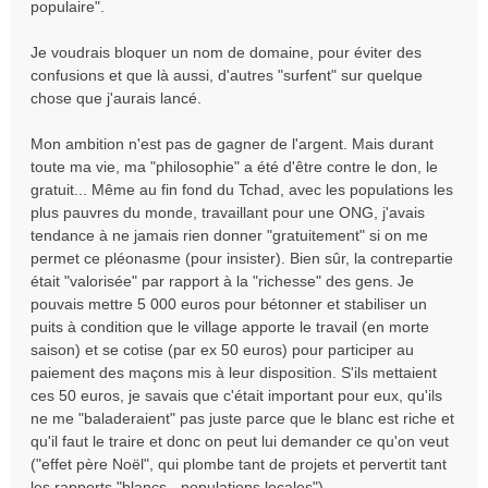
populaire".
Je voudrais bloquer un nom de domaine, pour éviter des
confusions et que là aussi, d'autres "surfent" sur quelque
chose que j'aurais lancé.
Mon ambition n'est pas de gagner de l'argent. Mais durant
toute ma vie, ma "philosophie" a été d'être contre le don, le
gratuit... Même au fin fond du Tchad, avec les populations les
plus pauvres du monde, travaillant pour une ONG, j'avais
tendance à ne jamais rien donner "gratuitement" si on me
permet ce pléonasme (pour insister). Bien sûr, la contrepartie
était "valorisée" par rapport à la "richesse" des gens. Je
pouvais mettre 5 000 euros pour bétonner et stabiliser un
puits à condition que le village apporte le travail (en morte
saison) et se cotise (par ex 50 euros) pour participer au
paiement des maçons mis à leur disposition. S'ils mettaient
ces 50 euros, je savais que c'était important pour eux, qu'ils
ne me "baladeraient" pas juste parce que le blanc est riche et
qu'il faut le traire et donc on peut lui demander ce qu'on veut
("effet père Noël", qui plombe tant de projets et pervertit tant
les rapports "blancs - populations locales")