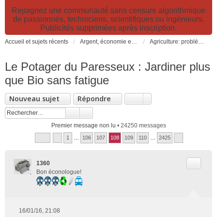
Rejoignez une communauté sans censure algorithmique
de passionnés, techniciens, scientifiques ou ingénieurs.
Publicités supprimées après inscription.
Accueil et sujets récents
Argent, économie et finance. Alimentation et agriculture. Développement durable, pollution de l'air et catastrophes. Gestion des déchets.
Agriculture: problèmes et pollutions, nouvelles techniques et solutions
Le Potager du Paresseux : Jardiner plus
que Bio sans fatigue
Nouveau sujet
Répondre
Premier message non lu
• 24250 messages
1
…
106
107
108
109
110
…
2425
Citer
1360
Bon éconologue!
16/01/16, 21:08