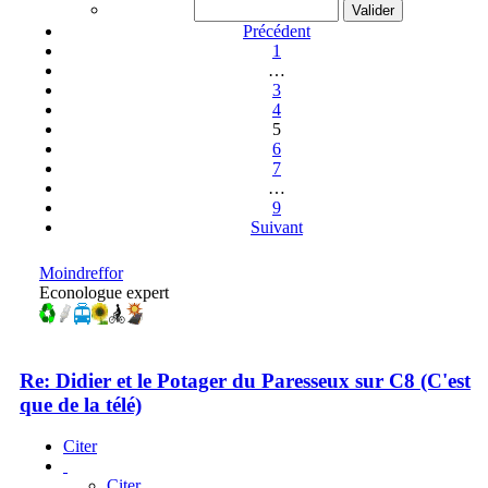
Précédent
1
…
3
4
5
6
7
…
9
Suivant
Moindreffor
Econologue expert
Re: Didier et le Potager du Paresseux sur C8 (C'est
que de la télé)
Citer
Citer