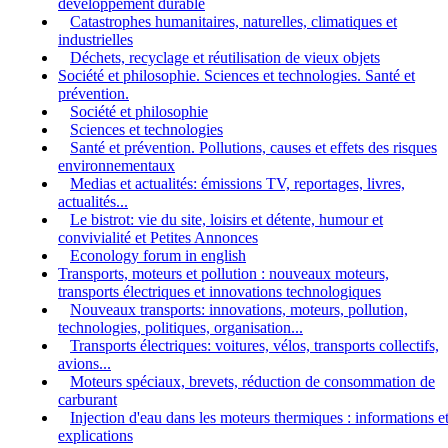
développement durable
Catastrophes humanitaires, naturelles, climatiques et
industrielles
Déchets, recyclage et réutilisation de vieux objets
Société et philosophie. Sciences et technologies. Santé et
prévention.
Société et philosophie
Sciences et technologies
Santé et prévention. Pollutions, causes et effets des risques
environnementaux
Medias et actualités: émissions TV, reportages, livres,
actualités...
Le bistrot: vie du site, loisirs et détente, humour et
convivialité et Petites Annonces
Econology forum in english
Transports, moteurs et pollution : nouveaux moteurs,
transports électriques et innovations technologiques
Nouveaux transports: innovations, moteurs, pollution,
technologies, politiques, organisation...
Transports électriques: voitures, vélos, transports collectifs,
avions...
Moteurs spéciaux, brevets, réduction de consommation de
carburant
Injection d'eau dans les moteurs thermiques : informations e
explications