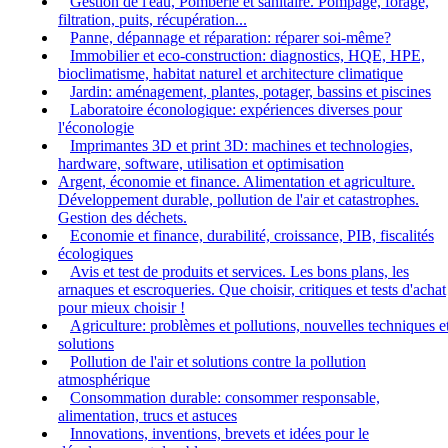
Gestion de l'eau, Pomberie et sanitaire. Pompage, forage,
filtration, puits, récupération...
Panne, dépannage et réparation: réparer soi-même?
Immobilier et eco-construction: diagnostics, HQE, HPE,
bioclimatisme, habitat naturel et architecture climatique
Jardin: aménagement, plantes, potager, bassins et piscines
Laboratoire éconologique: expériences diverses pour
l'éconologie
Imprimantes 3D et print 3D: machines et technologies,
hardware, software, utilisation et optimisation
Argent, économie et finance. Alimentation et agriculture.
Développement durable, pollution de l'air et catastrophes.
Gestion des déchets.
Economie et finance, durabilité, croissance, PIB, fiscalités
écologiques
Avis et test de produits et services. Les bons plans, les
arnaques et escroqueries. Que choisir, critiques et tests d'achat
pour mieux choisir !
Agriculture: problèmes et pollutions, nouvelles techniques e
solutions
Pollution de l'air et solutions contre la pollution
atmosphérique
Consommation durable: consommer responsable,
alimentation, trucs et astuces
Innovations, inventions, brevets et idées pour le