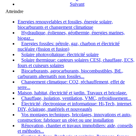
Suivant
Atteindre
Energies renouvelables et fossiles, énergie solaire,
biocarburants et changement climatique
Hydraulique, éoliennes, géothermie, énergies marines,
biogaz...
Energies fossiles: pétrole, gaz, charbon et électricité
nucléaire (fission et fusion)
Solaire photovoltaïque: électricité solaire
Solaire thermique: capteurs solaires CESI, chauffage, ECS,
fours et cuiseurs solaires
Biocarburants, agrocarburants, biocombustibles, BtL,
carburants alternatifs non fossiles...
Changement climatique: CO2, réchauffement, effet de
serre...
Maison, habitat, électricité et jardin. Travaux et bricolage.
Chauffage, isolation, ventilation, VMC, refroidissement...
Électricité, électronique et informatique: Hi-Tech, internet,
DIY, éclairage, matériels et nouveautés
Vos montages techniques, bricolages, innovations et auto-
construction: fabriquer un objet ou une installation
Rénovation, chantier et travaux immobiliers: aide, conseils
et méthodes...