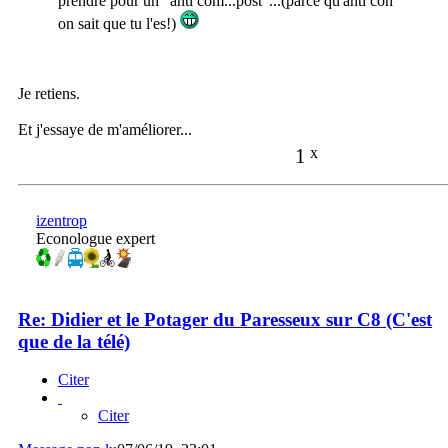
prendre pour un "anti com...post"...(parce qu'anti con
on sait que tu l'es!)
Je retiens.
Et j'essaye de m'améliorer...
1
x
izentrop
Econologue expert
Re: Didier et le Potager du Paresseux sur C8 (C'est
que de la télé)
Citer
Citer