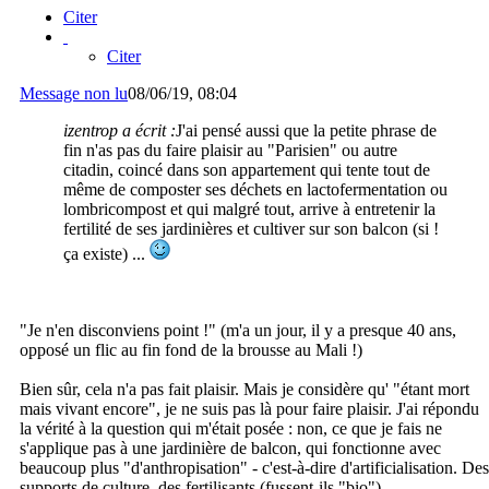
Citer
Citer
Message non lu
08/06/19, 08:04
izentrop a écrit :
J'ai pensé aussi que la petite phrase de
fin n'as pas du faire plaisir au "Parisien" ou autre
citadin, coincé dans son appartement qui tente tout de
même de composter ses déchets en lactofermentation ou
lombricompost et qui malgré tout, arrive à entretenir la
fertilité de ses jardinières et cultiver sur son balcon (si !
ça existe) ...
"Je n'en disconviens point !" (m'a un jour, il y a presque 40 ans,
opposé un flic au fin fond de la brousse au Mali !)
Bien sûr, cela n'a pas fait plaisir. Mais je considère qu' "étant mort
mais vivant encore", je ne suis pas là pour faire plaisir. J'ai répondu
la vérité à la question qui m'était posée : non, ce que je fais ne
s'applique pas à une jardinière de balcon, qui fonctionne avec
beaucoup plus "d'anthropisation" - c'est-à-dire d'artificialisation. Des
supports de culture, des fertilisants (fussent-ils "bio"),