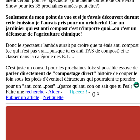
talent certain pour le "spectacle" (une 3ieme carrière de One Man
Show pour tes 35 prochaines années peut être?)
Seulement de mon point de vue et si je t'avais découvert durant
cette émission je t'aurais pris pour un urluberlu! Car un
jardinier qui est anti compost c'est n'importe quoi...ou c'est un
défenseur de l'agriculture chimique!
Donc le spectateur lambda aurait pu croire que tu étais anti compost
(ce qui n'est pas vrai...puisque tu es anti TAS de compost) et te
classer dans la catégorie des E.T....
C'est juste un conseil pour les prochaines fois: si possible essaye de
parler directement de "compostage direct"
histoire de couper le
foin sous les pieds d'éventuel détracteurs qui pourraient te prendre
pour un "anti com...post"...(parce qu'anti con on sait que tu l'es!)
Faire une
recherche
-
Aider
-
Tipeeez !
-
0
x
Publier un article
-
Netiquette