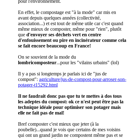
pour l'environnement.
En effet, le compostage est "à la mode" car mis en
avant depuis quelques années (collectivité,
association...) et est tout de même utile car c'est quand
même mieux de composter, même pour "rien", plutôt
que
d'envoyer ses déchets vert en centre
d'enfouissement ou pire en incinérateur comme cela
se fait encore beaucoup en France!
On se souvient de la mode du
lombricomposteur
...pour les "vilains urbains" (lol)
Il y a pas si longtemps je parlais ici de "jus de
compost":
agriculture/jus-de-compost-pour-arroser-son-
potager-t15292.html
Il ne faudrait donc pas que tu te mettes à dos tous
les adeptes du compost: ok ce n'est peut être pas la
technique idéale pour optimiser son potager mais
elle ne fait pas de mal!
Bref composter c'est mieux que jeter (à la
poubelle)...quand je vois que certains de mes voisins
qui ont un grand jardin ne compostent même pas et se