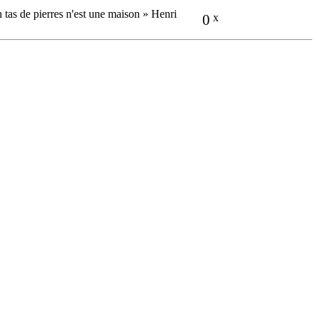
n tas de pierres n'est une maison » Henri
0
x