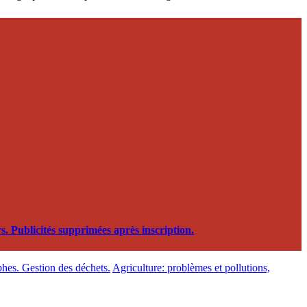
. Publicités supprimées après inscription.
phes. Gestion des déchets.
Agriculture: problèmes et pollutions,