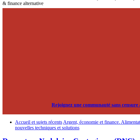
& finance alternative
Rejoignez une communauté sans censure alg
Accueil et sujets récents
Argent, économie et finance. Alimentati
nouvelles techniques et solutions