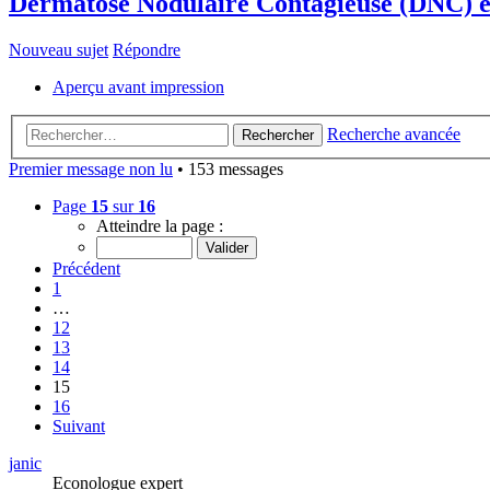
Dermatose Nodulaire Contagieuse (DNC) 
Nouveau sujet
Répondre
Aperçu avant impression
Recherche avancée
Rechercher
Premier message non lu
• 153 messages
Page
15
sur
16
Atteindre la page :
Précédent
1
…
12
13
14
15
16
Suivant
janic
Econologue expert