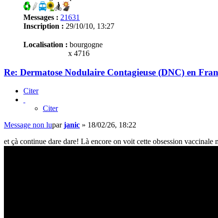
Messages :
21631
Inscription :
29/10/10, 13:27
Localisation :
bourgogne
x 4716
Re: Dermatose Nodulaire Contagieuse (DNC) en Fran
Citer
Citer
Message non lu
par
janic
»
18/02/26, 18:22
et çà continue dare dare! Là encore on voit cette obsession vaccinale m