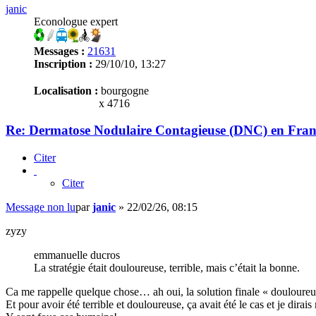
janic
Econologue expert
Messages :
21631
Inscription :
29/10/10, 13:27
Localisation :
bourgogne
x 4716
Re: Dermatose Nodulaire Contagieuse (DNC) en Fran
Citer
Citer
Message non lu
par
janic
»
22/02/26, 08:15
zyzy
emmanuelle ducros
La stratégie était douloureuse, terrible, mais c’était la bonne.
Ca me rappelle quelque chose… ah oui, la solution finale « douloureuse,
Et pour avoir été terrible et douloureuse, ça avait été le cas et je dira