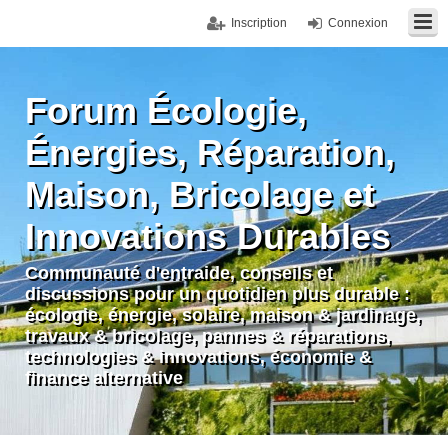
Inscription
Connexion
Forum Écologie,
Énergies, Réparation,
Maison, Bricolage et
Innovations Durables
Communauté d'entraide, conseils et
discussions pour un quotidien plus durable :
écologie, énergie, solaire, maison & jardinage,
travaux & bricolage, pannes & réparations,
technologies & innovations, économie &
finance alternative