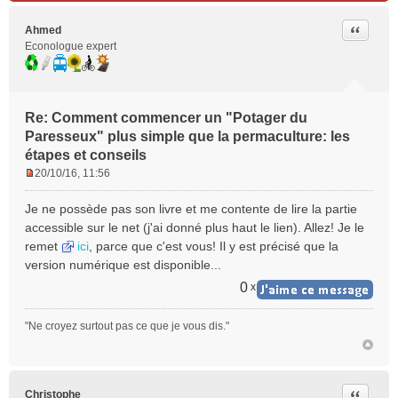
Citer
Ahmed
Econologue expert
Re: Comment commencer un "Potager du
Paresseux" plus simple que la permaculture: les
étapes et conseils
20/10/16, 11:56
M
e
Je ne possède pas son livre et me contente de lire la partie
s
accessible sur le net (j'ai donné plus haut le lien). Allez! Je le
s
remet
ici
, parce que c'est vous! Il y est précisé que la
a
version numérique est disponible...
g
e
0
x
n
o
"Ne croyez surtout pas ce que je vous dis."
n
l
u
Citer
Christophe