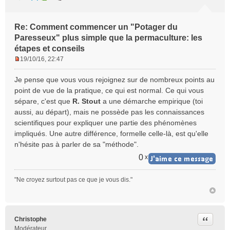
Re: Comment commencer un "Potager du
Paresseux" plus simple que la permaculture: les
étapes et conseils
19/10/16, 22:47
M
e
Je pense que vous vous rejoignez sur de nombreux points au
s
point de vue de la pratique, ce qui est normal. Ce qui vous
s
sépare, c'est que
R. Stout
a une démarche empirique (toi
a
aussi, au départ), mais ne possède pas les connaissances
g
e
scientifiques pour expliquer une partie des phénomènes
n
impliqués. Une autre différence, formelle celle-là, est qu'elle
o
n'hésite pas à parler de sa "méthode".
n
0
x
l
u
"Ne croyez surtout pas ce que je vous dis."
Citer
Christophe
Modérateur