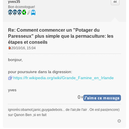
Citer
yves35
Bon éconologue!
Re: Comment commencer un "Potager du
Paresseux" plus simple que la permaculture: les
étapes et conseils
20/10/16, 15:04
M
e
bonjour,
s
s
pour poursuivre dans la digression:
a
https://fr.wikipedia.org/wiki/Grande_Famine_en_Irlande
g
e
n
yves
o
0
x
n
l
u
ignorés:obamot,janic,guygadebois... de l'air,de l'air . On est pas(encore)
sur Qanon Ben ,si en fait