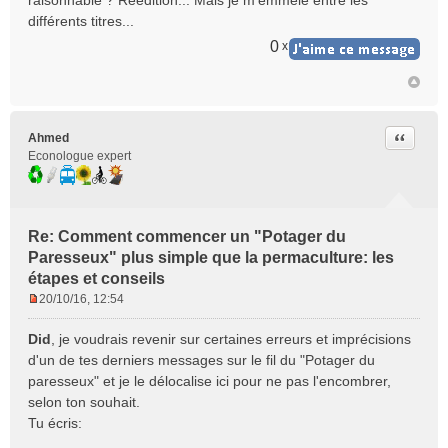
raisonnable ? Réédition... Mais je m'emmêle entre les
différents titres...
0
x
Citer
Ahmed
Econologue expert
Re: Comment commencer un "Potager du
Paresseux" plus simple que la permaculture: les
étapes et conseils
20/10/16, 12:54
M
e
Did
, je voudrais revenir sur certaines erreurs et imprécisions
s
d'un de tes derniers messages sur le fil du "Potager du
s
paresseux" et je le délocalise ici pour ne pas l'encombrer,
a
selon ton souhait.
g
e
Tu écris:
n