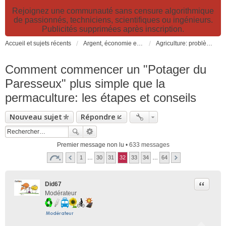
Rejoignez une communauté sans censure algorithmique
de passionnés, techniciens, scientifiques ou ingénieurs.
Publicités supprimées après inscription.
Accueil et sujets récents
Argent, économie et finance. Alimentation et agriculture. Développement durable, pollution de l'air et catastrophes. Gestion des déchets.
Agriculture: problèmes et pollutions, nouvelles techniques et solutions
Comment commencer un "Potager du
Paresseux" plus simple que la
permaculture: les étapes et conseils
Nouveau sujet
Répondre
Premier message non lu
• 633 messages
1
…
30
31
32
33
34
…
64
Citer
Did67
Modérateur