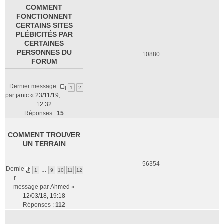
COMMENT
FONCTIONNENT
CERTAINS SITES
PLÉBICITÉS PAR
CERTAINES
PERSONNES DU
10880
FORUM
Dernier message
1
2
par
janic
«
23/11/19,
12:32
Réponses :
15
COMMENT TROUVER
UN TERRAIN
56354
Dernie
1
…
9
10
11
12
r
message par
Ahmed
«
12/03/18, 19:18
Réponses :
112