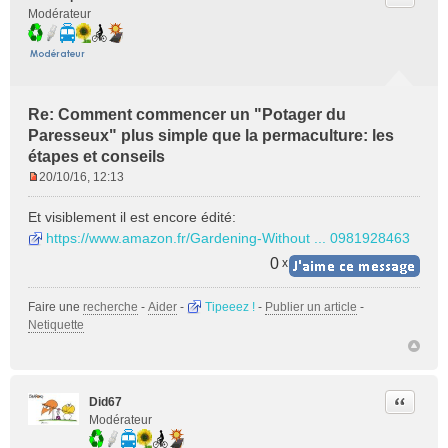
Modérateur
Re: Comment commencer un "Potager du
Paresseux" plus simple que la permaculture: les
étapes et conseils
20/10/16, 12:13
M
e
Et visiblement il est encore édité:
s
https://www.amazon.fr/Gardening-Without ... 0981928463
s
a
0
x
g
e
Faire une
recherche
-
Aider
-
Tipeeez !
-
Publier un article
-
n
Netiquette
o
n
l
u
Citer
Did67
Modérateur