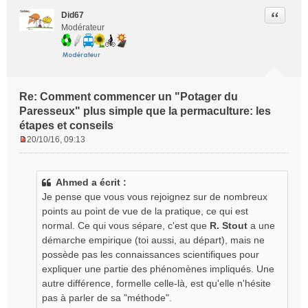
Citer
Did67
Modérateur
Re: Comment commencer un "Potager du
Paresseux" plus simple que la permaculture: les
étapes et conseils
20/10/16, 09:13
M
e
s
Ahmed a écrit :
s
Je pense que vous vous rejoignez sur de nombreux
a
g
points au point de vue de la pratique, ce qui est
e
normal. Ce qui vous sépare, c'est que
R. Stout
a une
n
démarche empirique (toi aussi, au départ), mais ne
o
possède pas les connaissances scientifiques pour
n
expliquer une partie des phénomènes impliqués. Une
l
autre différence, formelle celle-là, est qu'elle n'hésite
u
pas à parler de sa "méthode".