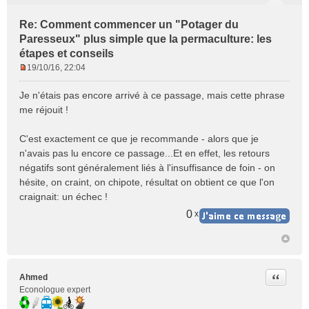
Re: Comment commencer un "Potager du
Paresseux" plus simple que la permaculture: les
étapes et conseils
19/10/16, 22:04
M
e
Je n'étais pas encore arrivé à ce passage, mais cette phrase
s
me réjouit !
s
a
C'est exactement ce que je recommande - alors que je
g
e
n'avais pas lu encore ce passage...Et en effet, les retours
n
négatifs sont généralement liés à l'insuffisance de foin - on
o
hésite, on craint, on chipote, résultat on obtient ce que l'on
n
craignait: un échec !
l
u
0
x
Citer
Ahmed
Econologue expert