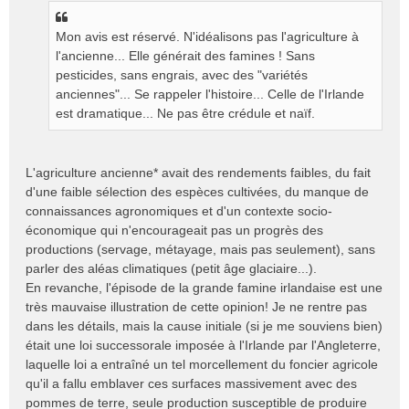
o
n
Mon avis est réservé. N'idéalisons pas l'agriculture à
l
l'ancienne... Elle générait des famines ! Sans
u
pesticides, sans engrais, avec des "variétés
anciennes"... Se rappeler l'histoire... Celle de l'Irlande
est dramatique... Ne pas être crédule et naïf.
L'agriculture ancienne* avait des rendements faibles, du fait
d'une faible sélection des espèces cultivées, du manque de
connaissances agronomiques et d'un contexte socio-
économique qui n'encourageait pas un progrès des
productions (servage, métayage, mais pas seulement), sans
parler des aléas climatiques (petit âge glaciaire...).
En revanche, l'épisode de la grande famine irlandaise est une
très mauvaise illustration de cette opinion! Je ne rentre pas
dans les détails, mais la cause initiale (si je me souviens bien)
était une loi successorale imposée à l'Irlande par l'Angleterre,
laquelle loi a entraîné un tel morcellement du foncier agricole
qu'il a fallu emblaver ces surfaces massivement avec des
pommes de terre, seule production susceptible de produire