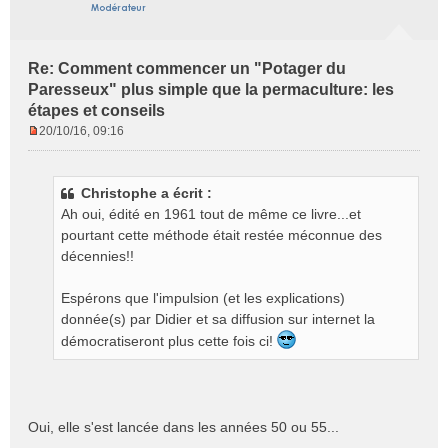
Re: Comment commencer un "Potager du
Paresseux" plus simple que la permaculture: les
étapes et conseils
20/10/16, 09:16
M
e
s
Christophe a écrit :
s
Ah oui, édité en 1961 tout de même ce livre...et
a
g
pourtant cette méthode était restée méconnue des
e
décennies!!
n
o
Espérons que l'impulsion (et les explications)
n
donnée(s) par Didier et sa diffusion sur internet la
l
démocratiseront plus cette fois ci!
u
Oui, elle s'est lancée dans les années 50 ou 55...