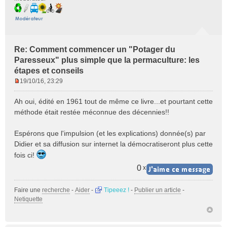
Re: Comment commencer un "Potager du
Paresseux" plus simple que la permaculture: les
étapes et conseils
19/10/16, 23:29
M
e
Ah oui, édité en 1961 tout de même ce livre...et pourtant cette
s
méthode était restée méconnue des décennies!!
s
a
Espérons que l'impulsion (et les explications) donnée(s) par
g
e
Didier et sa diffusion sur internet la démocratiseront plus cette
n
fois ci!
o
0
x
n
l
u
Faire une
recherche
-
Aider
-
Tipeeez !
-
Publier un article
-
Netiquette