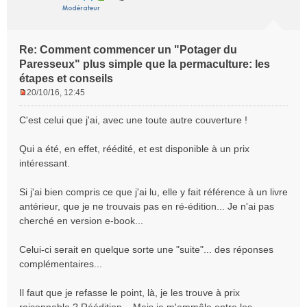
Re: Comment commencer un "Potager du
Paresseux" plus simple que la permaculture: les
étapes et conseils
20/10/16, 12:45
M
e
C'est celui que j'ai, avec une toute autre couverture !
s
s
Qui a été, en effet, réédité, et est disponible à un prix
a
intéressant.
g
e
n
Si j'ai bien compris ce que j'ai lu, elle y fait référence à un livre
o
antérieur, que je ne trouvais pas en ré-édition... Je n'ai pas
n
cherché en version e-book...
l
u
Celui-ci serait en quelque sorte une "suite"... des réponses
complémentaires...
Il faut que je refasse le point, là, je les trouve à prix